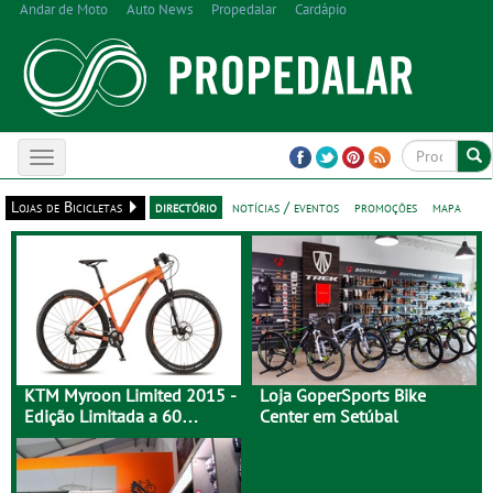
Andar de Moto
Auto News
Propedalar
Cardápio
Toggle
navigation
Lojas de Bicicletas
directório
notícias / eventos
promoções
mapa
KTM Myroon Limited 2015 -
Loja GoperSports Bike
Edição Limitada a 60
Center em Setúbal
Unidades