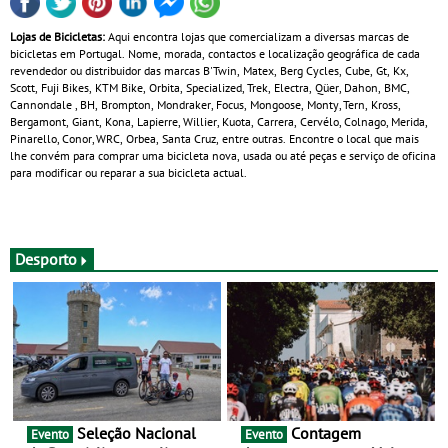
Lojas de Bicicletas:
Aqui encontra lojas que comercializam a diversas marcas de
bicicletas em Portugal. Nome, morada, contactos e localização geográfica de cada
revendedor ou distribuidor das marcas B'Twin, Matex, Berg Cycles, Cube, Gt, Kx,
Scott, Fuji Bikes, KTM Bike, Orbita, Specialized, Trek, Electra, Qüer, Dahon, BMC,
Cannondale , BH, Brompton, Mondraker, Focus, Mongoose, Monty, Tern, Kross,
Bergamont, Giant, Kona, Lapierre, Willier, Kuota, Carrera, Cervélo, Colnago, Merida,
Pinarello, Conor, WRC, Orbea, Santa Cruz, entre outras. Encontre o local que mais
lhe convém para comprar uma bicicleta nova, usada ou até peças e serviço de oficina
para modificar ou reparar a sua bicicleta actual.
Desporto
Seleção Nacional
Contagem
Evento
Evento