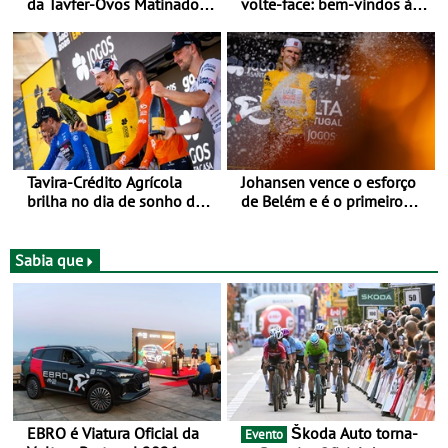
da Tavfer-Ovos Matinados-
volte-face: bem-vindos à
Mortágua na chegada a
Volta a Portugal
Elvas - Três etapas da Volta
a Portugal Jogos Santa
Casa - mais o prólogo
inicial -, três chegadas ao
sprint
Tavira-Crédito Agrícola
Johansen vence o esforço
brilha no dia de sonho de
de Belém e é o primeiro
Rui Oliveira
camisola amarela da Volta
a Portugal - Prova decorre
entre 5 e 16 de Agosto
Sabia que
EBRO é Viatura Oficial da
Škoda Auto torna-
Evento