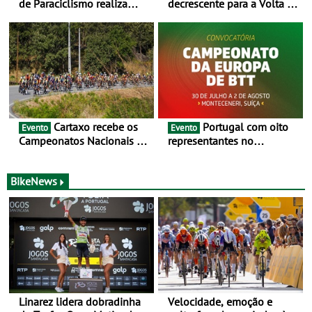
de Paraciclismo realiza
decrescente para a Volta a
estágio em altitude de
Portugal Jogos Santa Casa:
preparação para o
as 17 equipas de 2026
Campeonato do Mundo
Cartaxo recebe os
Portugal com oito
Evento
Evento
Campeonatos Nacionais da
representantes no
Juventude - Entre 31 de
Campeonato da Europa de
julho e 2 de agosto
BTT - Entre 29 de julho e 2
de agosto, em
BikeNews
Monteceneri, na Suíça
Linarez lidera dobradinha
Velocidade, emoção e