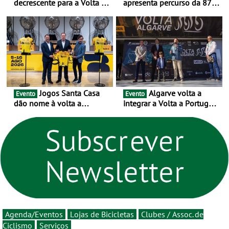
decrescente para a Volta a
apresenta percurso da 87.ª
Portugal Jogos Santa Casa:
edição - E inaugura-se um
as 17 equipas de 2026
novo ciclo rumo ao
centenário
Jogos Santa Casa
Algarve volta a
Evento
Evento
dão nome à volta a
integrar a Volta a Portugal
Portugal 2026 e inauguram
em 2026 com chegada de
um novo ciclo da prova
etapa em Albufeira
rumo ao centenário - Volta
a Portugal em Bicicleta
estará na estrada entre 5 e
16 de agosto
Agenda/Eventos
Lojas de Bicicletas
Clubes / Assoc. de
Ciclismo
Serviços