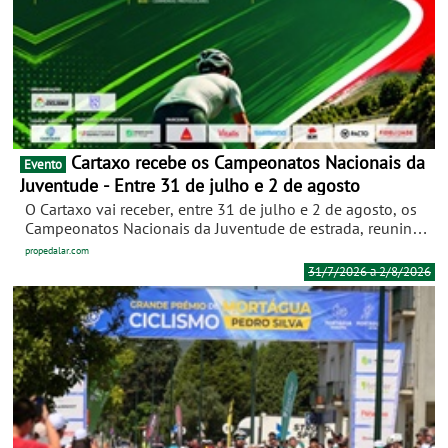
Cartaxo recebe os Campeonatos Nacionais da
Evento
Juventude - Entre 31 de julho e 2 de agosto
O Cartaxo vai receber, entre 31 de julho e 2 de agosto, os
Campeonatos Nacionais da Juventude de estrada, reunindo
os melhores jovens ciclistas portugueses na luta pelos
propedalar.com
títulos nacionais de contrarrelógio e fundo nas categorias
31/7/2026 a 2/8/2026
de juvenis (sub-15), cadetes (sub-17) e juniores (sub-19).