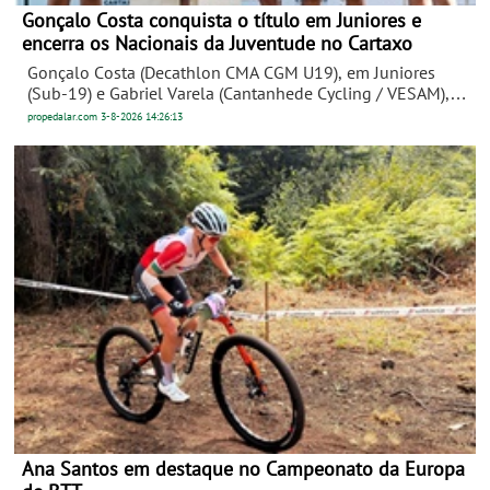
Gonçalo Costa conquista o título em Juniores e
encerra os Nacionais da Juventude no Cartaxo
Gonçalo Costa (Decathlon CMA CGM U19), em Juniores
(Sub-19) e Gabriel Varela (Cantanhede Cycling / VESAM),
em Cadetes (Sub-17) masculinos, sagraram-se este
propedalar.com
3-8-2026
14:26:13
domingo Campeões Nacionais de Fundo, naquele que foi
o último dia dos Campeonatos Nacionais de Estrada da
Juventude. O Cartaxo foi palco das derradeiras decisões de
uma competição que, ao longo de três dias, reuniu os
melhores jovens corredores portugueses.
Ana Santos em destaque no Campeonato da Europa