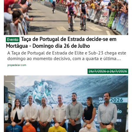
Taça de Portugal de Estrada decide-se em
Evento
Mortágua - Domingo dia 26 de Julho
A Taça de Portugal de Estrada de Elite e Sub-23 chega este
domingo ao momento decisivo, com a quarta e última
prova pontuável desta edição, no 24.º Grande Prémio de
propedalar.com
Ciclismo Mortágua - Pedro Silva. Organizada pelo Velo
26/7/2026 a 26/7/2026
Clube do Centro, a prova presta homenagem a Pedro Silva,
fundador do clube e antigo ciclista profissional natural de
Mortágua, falecido em 2021.