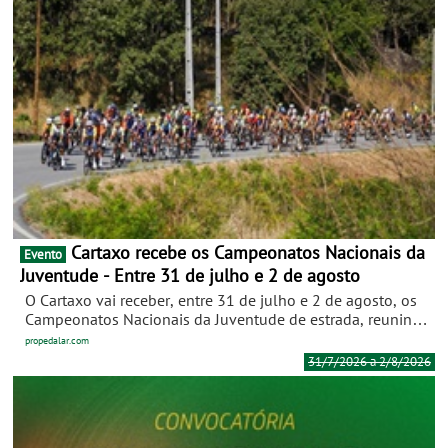
Cartaxo recebe os Campeonatos Nacionais da
Evento
Juventude - Entre 31 de julho e 2 de agosto
O Cartaxo vai receber, entre 31 de julho e 2 de agosto, os
Campeonatos Nacionais da Juventude de estrada, reunindo
os melhores jovens ciclistas portugueses na luta pelos
propedalar.com
títulos nacionais de contrarrelógio e fundo nas categorias
31/7/2026 a 2/8/2026
de juvenis (sub-15), cadetes (sub-17) e juniores (sub-19). A
competição arranca na sexta-feira (31 de julho) com os
contrarrelógios individuais. As cadetes femininas serão as
primeiras a partir, às 15h30, seguindo-se as juniores