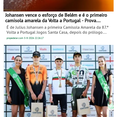
Johansen vence o esforço de Belém e é o primeiro
camisola amarela da Volta a Portugal - Prova
decorre entre 5 e 16 de Agosto
É de Julius Johansen a primeira Camisola Amarela da 87.ª
Volta a Portugal Jogos Santa Casa, depois do prólogo
desta quarta-feira, que abriu as hostilidades na
propedalar.com
5-8-2026
22:26:17
Grandíssima. O corredor da UAE Team Emirates XRG foi o
penúltimo a ir para a estrada, mas, como se costuma dizer,
o melhor ficou para o fim e foi ele a fazer mais rápido o
bonito percurso de 6,5 quilómetros do esforço individual,
em Belém.