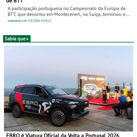
de BTT
A participação portuguesa no Campeonato da Europa de
BTT, que decorreu em Monteceneri, na Suíça, terminou este
domingo com as provas de cross-country olímpico (XCO)
propedalar.com
3-8-2026
14:26:11
de elite. Ana Santos esteve em evidência ao igualar o
melhor resultado de sempre de uma portuguesa entre a
elite feminina num Campeonato da Europa.
Sabia que
EBRO é Viatura Oficial da Volta a Portugal 2026