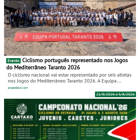
Ciclismo português representado nos Jogos
Evento
do Mediterrâneo Taranto 2026
O ciclismo nacional vai estar representado por seis atletas
nos Jogos do Mediterrâneo Taranto 2026. A Equipa
Portugal foi oficialmente apresentada esta segunda-feira,
propedalar.com
na Fortaleza de São Julião da Barra, em Oeiras. A
21/8/2026 a 3/8/2026
competição vai decorrer entre 21 de agosto e 3 de
setembro, em Taranto, Itália, reunindo cerca de 5.000
atletas de 26 países.