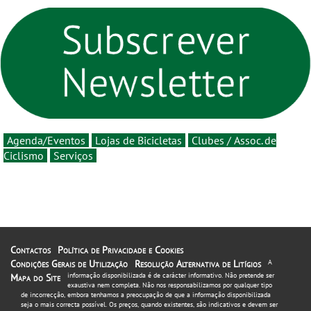
Portugal 2026 e inauguram
em 2026 com chegada de
um novo ciclo da prova
etapa em Albufeira
rumo ao centenário - Volta
a Portugal em Bicicleta
estará na estrada entre 5 e
16 de agosto
Agenda/Eventos
Lojas de Bicicletas
Clubes / Assoc. de
Ciclismo
Serviços
Contactos
Política de Privacidade e Cookies
Condições Gerais de Utilização
Resolução Alternativa de Litígios
A
informação disponibilizada é de carácter informativo. Não pretende ser
Mapa do Site
exaustiva nem completa. Não nos responsabilizamos por qualquer tipo
de incorrecção, embora tenhamos a preocupação de que a informação disponibilizada
seja o mais correcta possível. Os preços, quando existentes, são indicativos e devem ser