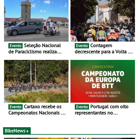
Seleção Nacional
Contagem
Evento
Evento
de Paraciclismo realiza
decrescente para a Volta a
estágio em altitude de
Portugal Jogos Santa Casa:
preparação para o
as 17 equipas de 2026
Campeonato do Mundo
Cartaxo recebe os
Portugal com oito
Evento
Evento
Campeonatos Nacionais da
representantes no
Juventude - Entre 31 de
Campeonato da Europa de
julho e 2 de agosto
BTT - Entre 29 de julho e 2
de agosto, em
BikeNews
Monteceneri, na Suíça