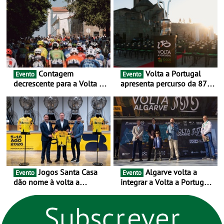
exclusivamente em áreas
urbanas
Contagem
Volta a Portugal
Evento
Evento
decrescente para a Volta a
apresenta percurso da 87.ª
Portugal Jogos Santa Casa:
edição - E inaugura-se um
as 17 equipas de 2026
novo ciclo rumo ao
centenário
Jogos Santa Casa
Algarve volta a
Evento
Evento
dão nome à volta a
integrar a Volta a Portugal
Portugal 2026 e inauguram
em 2026 com chegada de
um novo ciclo da prova
etapa em Albufeira
rumo ao centenário - Volta
a Portugal em Bicicleta