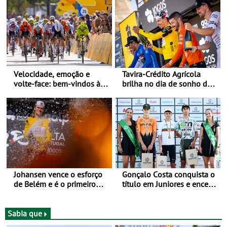
Velocidade, emoção e
Tavira-Crédito Agrícola
volte-face: bem-vindos à
brilha no dia de sonho de
Volta a Portugal
Rui Oliveira
Johansen vence o esforço
Gonçalo Costa conquista o
de Belém e é o primeiro
título em Juniores e encerra
camisola amarela da Volta
os Nacionais da Juventude
a Portugal - Prova decorre
no Cartaxo
entre 5 e 16 de Agosto
Sabia que