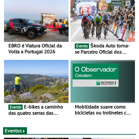
EBRO é Viatura Oficial da
Škoda Auto torna-
Evento
Volta a Portugal 2026
se Parceiro Oficial dos
Campeonatos Mundiais de
BTT e Gravel da UCI - Para
os anos de 2025 e 2026
E-bikes a caminho
Mobilidade suave como
Evento
bicicletas ou trotinetes com
das quatro serras das
cada vez mais adesão -
Montanhas Mágicas - Um
Mais de metade dos
desafio para 3 dias entre 8
condutores portugueses
e 10 de Junho
Eventos
usam os automóveis