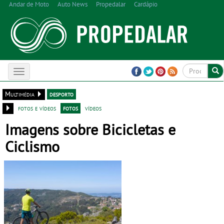
Andar de Moto
Auto News
Propedalar
Cardápio
Toggle
navigation
Multimédia
desporto
fotos e vídeos
fotos
vídeos
Imagens sobre Bicicletas e
Ciclismo