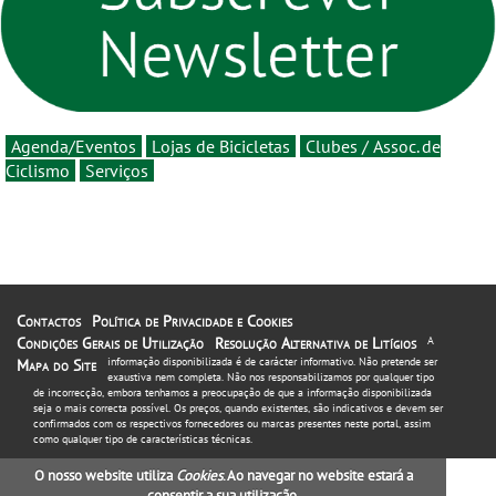
estará na estrada entre 5 e
16 de agosto
Agenda/Eventos
Lojas de Bicicletas
Clubes / Assoc. de
Ciclismo
Serviços
Contactos
Política de Privacidade e Cookies
Condições Gerais de Utilização
Resolução Alternativa de Litígios
A
informação disponibilizada é de carácter informativo. Não pretende ser
Mapa do Site
exaustiva nem completa. Não nos responsabilizamos por qualquer tipo
de incorrecção, embora tenhamos a preocupação de que a informação disponibilizada
seja o mais correcta possível. Os preços, quando existentes, são indicativos e devem ser
confirmados com os respectivos fornecedores ou marcas presentes neste portal, assim
como qualquer tipo de características técnicas.
O nosso website utiliza
Cookies
. Ao navegar no website estará a
consentir a sua utilização.