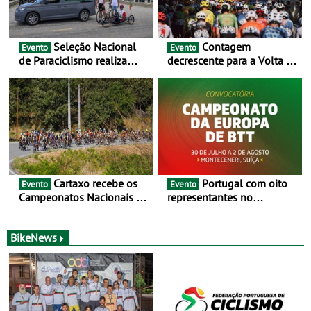
Seleção Nacional
Contagem
Evento
Evento
de Paraciclismo realiza
decrescente para a Volta a
estágio em altitude de
Portugal Jogos Santa Casa:
preparação para o
as 17 equipas de 2026
Campeonato do Mundo
Cartaxo recebe os
Portugal com oito
Evento
Evento
Campeonatos Nacionais da
representantes no
Juventude - Entre 31 de
Campeonato da Europa de
julho e 2 de agosto
BTT - Entre 29 de julho e 2
de agosto, em
BikeNews
Monteceneri, na Suíça