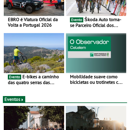
EBRO é Viatura Oficial da
Škoda Auto torna-
Evento
Volta a Portugal 2026
se Parceiro Oficial dos
Campeonatos Mundiais de
BTT e Gravel da UCI - Para
os anos de 2025 e 2026
E-bikes a caminho
Mobilidade suave como
Evento
bicicletas ou trotinetes com
das quatro serras das
cada vez mais adesão -
Montanhas Mágicas - Um
Mais de metade dos
desafio para 3 dias entre 8
condutores portugueses
e 10 de Junho
Eventos
usam os automóveis
exclusivamente em áreas
urbanas