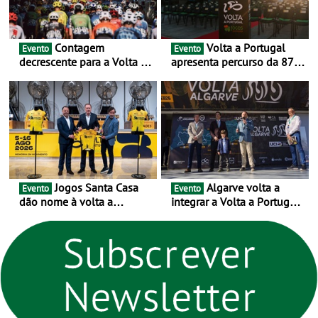
Contagem
Volta a Portugal
Evento
Evento
decrescente para a Volta a
apresenta percurso da 87.ª
Portugal Jogos Santa Casa:
edição - E inaugura-se um
as 17 equipas de 2026
novo ciclo rumo ao
centenário
Jogos Santa Casa
Algarve volta a
Evento
Evento
dão nome à volta a
integrar a Volta a Portugal
Portugal 2026 e inauguram
em 2026 com chegada de
um novo ciclo da prova
etapa em Albufeira
rumo ao centenário - Volta
a Portugal em Bicicleta
estará na estrada entre 5 e
16 de agosto