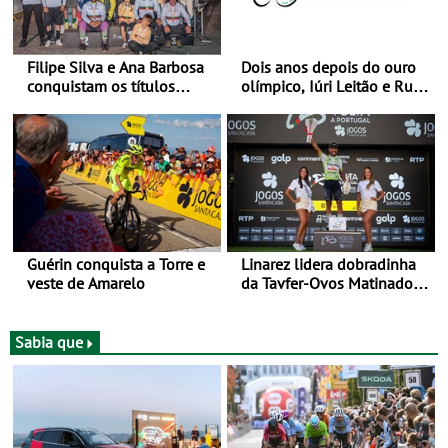
Filipe Silva e Ana Barbosa
Dois anos depois do ouro
conquistam os títulos
olímpico, Iúri Leitão e Rui
nacionais de Downhill
Oliveira reencontram-se na
Urbano em Castelo Branco
Volta a Portugal
Guérin conquista a Torre e
Linarez lidera dobradinha
veste de Amarelo
da Tavfer-Ovos Matinados-
Mortágua na chegada a
Elvas - Três etapas da Volta
a Portugal Jogos Santa
Sabia que
Casa - mais o prólogo
inicial -, três chegadas ao
sprint