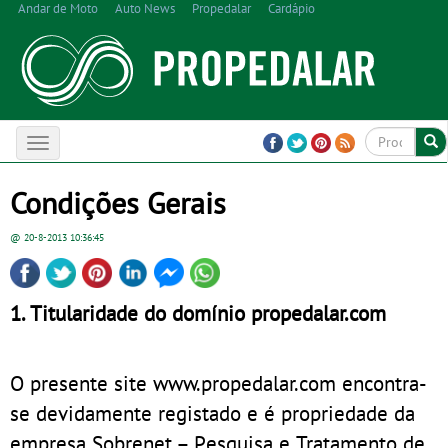
Andar de Moto
Auto News
Propedalar
Cardápio
Toggle
navigation
Condições Gerais
@ 20-8-2013
10:36:45
1. Titularidade do domínio propedalar.com
O presente site www.propedalar.com encontra-
se devidamente registado e é propriedade da
empresa Sobrenet – Pesquisa e Tratamento de