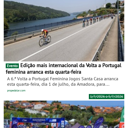
Edição mais internacional da Volta a Portugal
Evento
feminina arranca esta quarta-feira
A 6.ª Volta a Portugal Feminina Jogos Santa Casa arranca
esta quarta-feira, dia 1 de julho, da Amadora, para
percorrer 445,2 quilómetros que se distribuem ao longo de
propedalar.com
cinco etapas, com final em Santo Tirso, no domingo, 5 de
1/7/2026 a 5/7/2026
julho.
Será a edição com mais equipas estrangeiras, 18
formações que representam 10 nacionalidades., num total
de 23 participantes.