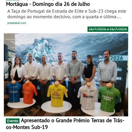
Mortágua - Domingo dia 26 de Julho
A Taça de Portugal de Estrada de Elite e Sub-23 chega este
domingo ao momento decisivo, com a quarta e última
prova pontuável desta edição, no 24.º Grande Prémio de
propedalar.com
Ciclismo Mortágua - Pedro Silva. Organizada pelo Velo
26/7/2026 a 26/7/2026
Clube do Centro, a prova presta homenagem a Pedro Silva,
fundador do clube e antigo ciclista profissional natural de
Mortágua, falecido em 2021.
Apresentado o Grande Prémio Terras de Trás-
Evento
os-Montes Sub-19