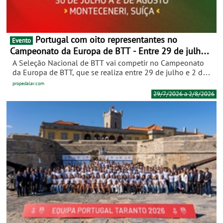
Portugal com oito representantes no
Evento
Campeonato da Europa de BTT - Entre 29 de julho e
2 de agosto, em Monteceneri, na Suíça
A Seleção Nacional de BTT vai competir no Campeonato
da Europa de BTT, que se realiza entre 29 de julho e 2 de
agosto, em Monteceneri, na Suíça. A representação
propedalar.com
portuguesa integra corredores dos escalões de elite, sub-
29/7/2026 a 2/8/2026
23 e júnior, que vão enfrentar alguns dos principais
especialistas europeus nas disciplinas de cross country
curto (XCC), cross country olímpico (XCO) e estafeta mista
(XCR).