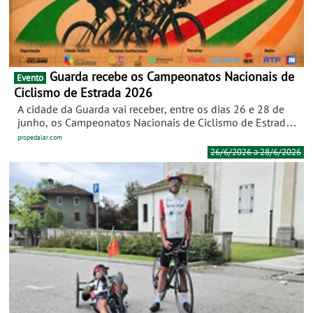
Guarda recebe os Campeonatos Nacionais de
Evento
Ciclismo de Estrada 2026
A cidade da Guarda vai receber, entre os dias 26 e 28 de
junho, os Campeonatos Nacionais de Ciclismo de Estrada
2026, reunindo os melhores corredores portugueses numa
propedalar.com
das competições mais prestigiadas do calendário
26/6/2026 a 28/6/2026
velocipédico nacional.