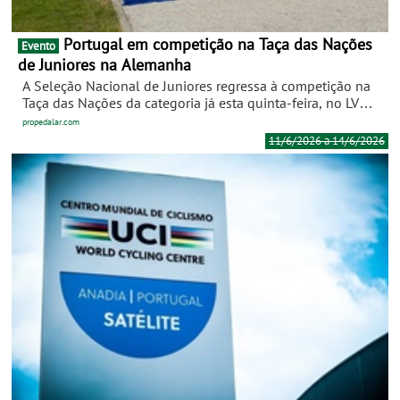
Portugal em competição na Taça das Nações
Evento
de Juniores na Alemanha
A Seleção Nacional de Juniores regressa à competição na
Taça das Nações da categoria já esta quinta-feira, no LVM
Saarland Trofeo, que decorre na Alemanha até domingo. A
propedalar.com
38.ª edição da prova germânica terá cinco etapas ao longo
11/6/2026 a 14/6/2026
de quatro dias, num total de quase 450 quilómetros. O
percurso inclui um pequeno contrarrelógio individual
plano, que contrasta com as quatro etapas em linha de
perfil ondulado.