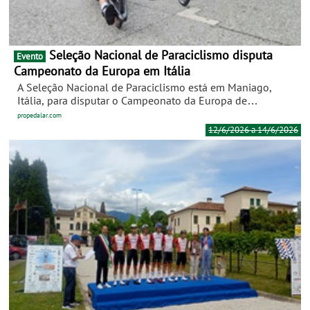
Seleção Nacional de Paraciclismo disputa
Evento
Campeonato da Europa em Itália
A Seleção Nacional de Paraciclismo está em Maniago,
Itália, para disputar o Campeonato da Europa de
Paraciclismo, que decorre entre os dias 12 e 14 de junho.
propedalar.com
Esta será a quarta prova internacional da época e, uma vez
12/6/2026 a 14/6/2026
mais, assume particular importância na conquista de
pontos para o Ranking das Nações, determinante para a
qualificação dos Jogos Paralímpicos de Los Angeles 2028.