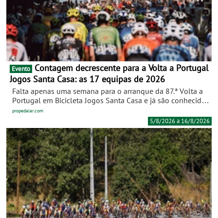
Contagem decrescente para a Volta a Portugal
Evento
Jogos Santa Casa: as 17 equipas de 2026
Falta apenas uma semana para o arranque da 87.ª Volta a
Portugal em Bicicleta Jogos Santa Casa e já são conhecidas
as 17 equipas que vão disputar a maior corrida do
propedalar.com
calendário velocipédico nacional entre 5 e 16 de agosto. A
5/8/2026 a 16/8/2026
edição de 2026 contará com mais uma equipa do que no
ano passado, reunindo formações de seis países e dos três
principais escalões do ciclismo internacional.