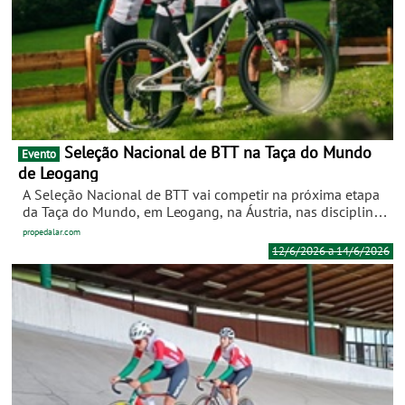
troncos, raízes e pontes.
Seleção Nacional de BTT na Taça do Mundo
Evento
de Leogang
A Seleção Nacional de BTT vai competir na próxima etapa
da Taça do Mundo, em Leogang, na Áustria, nas disciplinas
de short track (XCC) e cross-country olímpico (XCO). Pedro
propedalar.com
Vigário, Selecionador Nacional de BTT, convocou quatro
12/6/2026 a 14/6/2026
atletas para esta etapa: Raquel Queirós (SPAC), Duarte
Galvão (Triumtérmica/Águias de Alpiarça), João Fonseca
(Clube BTT Matosinhos) e Beatriz Guerra (Guilhabreu MTB
Team).