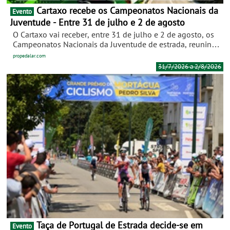
Cartaxo recebe os Campeonatos Nacionais da
Evento
Juventude - Entre 31 de julho e 2 de agosto
O Cartaxo vai receber, entre 31 de julho e 2 de agosto, os
Campeonatos Nacionais da Juventude de estrada, reunindo
os melhores jovens ciclistas portugueses na luta pelos
propedalar.com
títulos nacionais de contrarrelógio e fundo nas categorias
31/7/2026 a 2/8/2026
de juvenis (sub-15), cadetes (sub-17) e juniores (sub-19).
Taça de Portugal de Estrada decide-se em
Evento