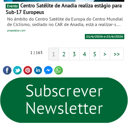
Centro Satélite de Anadia realiza estágio para
Evento
Sub-17 Europeus
No âmbito do Centro Satélite da Europa do Centro Mundial
de Ciclismo, sediado no CAR de Anadia, está a realizar-se
um estágio de BTT para atletas do escalão Sub-17,
propedalar.com
masculinos e femininos, que teve início na segunda-feira e
21/6/2026 a 21/6/2026
termina dia 23 de junho.
1 | 163
1
2
3
4
5
>
>>