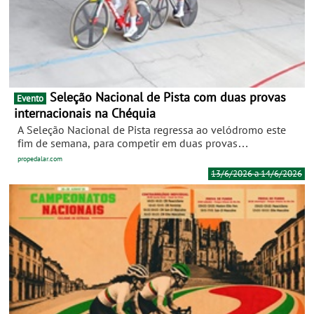
Seleção Nacional de Pista com duas provas
Evento
internacionais na Chéquia
A Seleção Nacional de Pista regressa ao velódromo este
fim de semana, para competir em duas provas
internacionais do calendário UCI, em Brno, na Chéquia. O
propedalar.com
GP Brno Track Cycling e Grand Prix Austria vão decorrer
13/6/2026 a 14/6/2026
entre sábado e domingo e vão contar com a participação
de duas ciclistas portuguesas: Daniela Campos e Patrícia
Duarte (Atum General/Tavira/Madre Fruta).