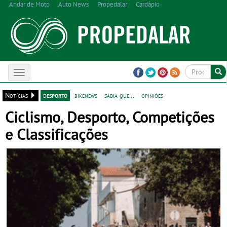
Andar de Moto
Auto News
Propedalar
Cardápio
Toggle
navigation
Notícias
desporto
bikenews
sabia que...
opiniões
Ciclismo, Desporto, Competições
e Classificações