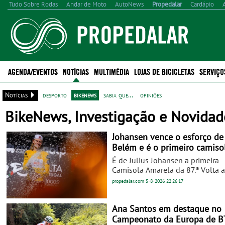
Tudo Sobre Rodas
Andar de Moto
AutoNews
Propedalar
Cardápio
AGENDA/EVENTOS
NOTÍCIAS
MULTIMÉDIA
LOJAS DE BICICLETAS
SERVIÇO
Notícias
desporto
bikenews
sabia que...
opiniões
BikeNews, Investigação e Novidade
Johansen vence o esforço de
Belém e é o primeiro camiso
amarela da Volta a Portugal -
É de Julius Johansen a primeira
Prova decorre entre 5 e 16 d
Camisola Amarela da 87.ª Volta a
Agosto
Portugal Jogos Santa Casa, depo
propedalar.com
5-8-2026
22:26:17
prólogo desta quarta-feira, que a
hostilidades na Grandíssima. O
corredor da UAE Team Emirates 
Ana Santos em destaque no
o penúltimo a ir para a estrada, 
Campeonato da Europa de B