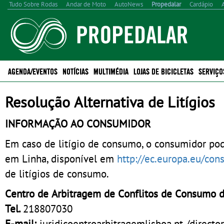
Tudo Sobre Rodas
Andar de Moto
AutoNews
Propedalar
Cardápio
AGENDA/EVENTOS
NOTÍCIAS
MULTIMÉDIA
LOJAS DE BICICLETAS
SERVIÇO
Resolução Alternativa de Litígios
INFORMAÇÃO AO CONSUMIDOR
Em caso de litígio de consumo, o consumidor pod
em Linha, disponível em
http://ec.europa.eu/con
de litígios de consumo.
Centro de Arbitragem de Conflitos de Consumo d
Tel.
218807030
E-mail:
juridicoentroarbitragemlisboa.pt /direct