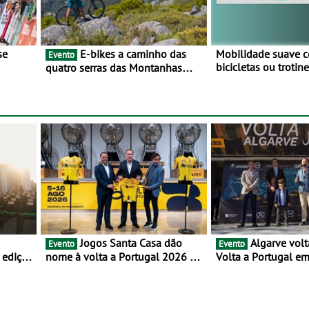
E-bikes a caminho das
Mobilidade suave 
Evento
bicicletas ou troti
quatro serras das Montanhas
vez mais adesão - 
 BTT e
Mágicas - Um desafio para 3 dias
metade dos condut
entre 8 e 10 de Junho
portugueses usam 
automóveis exclus
áreas urbanas
Jogos Santa Casa dão
Algarve volta a integrar a
Evento
Evento
 edição
nome à volta a Portugal 2026 e
Volta a Portugal e
iclo
inauguram um novo ciclo da
chegada de etapa e
prova rumo ao centenário - Volta
a Portugal em Bicicleta estará na
estrada entre 5 e 16 de agosto