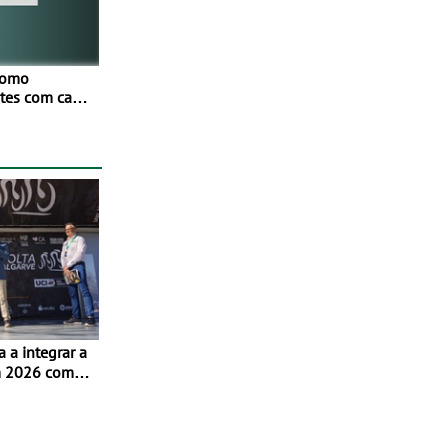
como
netes com cada
Mais de
ores
os
ivamente em
m 2026 com
m Albufeira