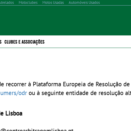
Atrelados
Motoclubes
Motos Usadas
Automóveis Usados
S
CLUBES E ASSOCIAÇÕES
e recorrer à Plataforma Europeia de Resolução de 
sumers/odr
ou à seguinte entidade de resolução al
e Lisboa
or@centroarbitragemlisboa.pt