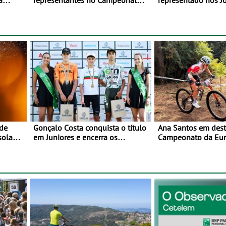
a
representantes no Campeonato
representado nos J
lho e 2
da Europa de BTT - Entre 29 de
Mediterrâneo Taran
julho e 2 de agosto, em
Monteceneri, na Suíça
 de
Gonçalo Costa conquista o título
Ana Santos em des
sola
em Juniores e encerra os
Campeonato da Eur
l -
Nacionais da Juventude no
 de
Cartaxo