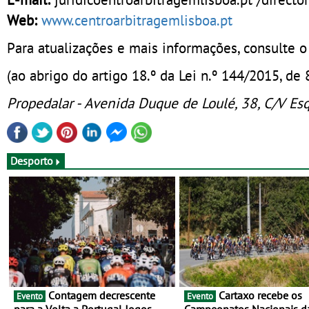
Web:
www.centroarbitragemlisboa.pt
Para atualizações e mais informações, consulte
(ao abrigo do artigo 18.º da Lei n.º 144/2015, de
Propedalar - Avenida Duque de Loulé, 38, C/V Esq
Desporto
Contagem decrescente
Cartaxo recebe os
Evento
Evento