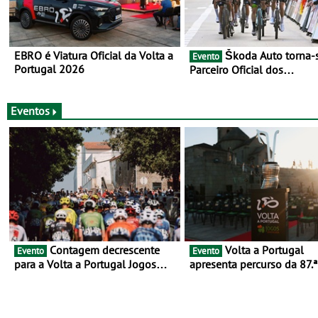
EBRO é Viatura Oficial da Volta a
Škoda Auto torna-se
Evento
Portugal 2026
Parceiro Oficial dos
Campeonatos Mundiais de
Gravel da UCI - Para os anos de
2025 e 2026
Eventos
Contagem decrescente
Volta a Portugal
Evento
Evento
para a Volta a Portugal Jogos
apresenta percurso da 87.ª
Santa Casa: as 17 equipas de
- E inaugura-se um novo c
2026
rumo ao centenário