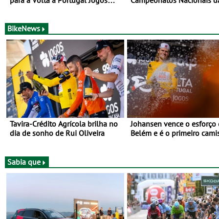
para a Volta a Portugal Jogos
Campeonatos Nacionais d
Santa Casa: as 17 equipas de
Juventude - Entre 31 de ju
2026
de agosto
BikeNews
Tavira-Crédito Agrícola brilha no
Johansen vence o esforço
dia de sonho de Rui Oliveira
Belém e é o primeiro cami
amarela da Volta a Portuga
Prova decorre entre 5 e 16
Agosto
Sabia que