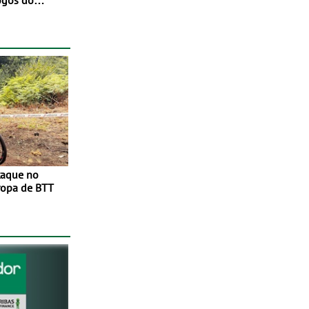
ogos do
to 2026
taque no
opa de BTT