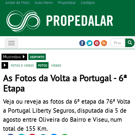
Andar de Moto
Auto News
Propedalar
Cardápio
Toggle
navigation
Multimédia
desporto
fotos e vídeos
fotos
vídeos
As Fotos da Volta a Portugal - 6ª
Etapa
Veja ou reveja as fotos da 6ª etapa da 76ª Volta
a Portugal Liberty Seguros, disputada dia 5 de
agosto entre Oliveira do Bairro e Viseu, num
total de 155 Km.