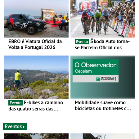
EBRO é Viatura Oficial da
Škoda Auto torna-
Evento
Volta a Portugal 2026
se Parceiro Oficial dos
Campeonatos Mundiais de
BTT e Gravel da UCI - Para
os anos de 2025 e 2026
E-bikes a caminho
Mobilidade suave como
Evento
bicicletas ou trotinetes com
das quatro serras das
cada vez mais adesão -
Montanhas Mágicas - Um
Mais de metade dos
desafio para 3 dias entre 8
condutores portugueses
e 10 de Junho
Eventos
usam os automóveis
exclusivamente em áreas