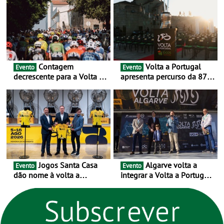
urbanas
Contagem
Volta a Portugal
Evento
Evento
decrescente para a Volta a
apresenta percurso da 87.ª
Portugal Jogos Santa Casa:
edição - E inaugura-se um
as 17 equipas de 2026
novo ciclo rumo ao
centenário
Jogos Santa Casa
Algarve volta a
Evento
Evento
dão nome à volta a
integrar a Volta a Portugal
Portugal 2026 e inauguram
em 2026 com chegada de
um novo ciclo da prova
etapa em Albufeira
rumo ao centenário - Volta
a Portugal em Bicicleta
estará na estrada entre 5 e