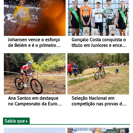
Johansen vence o esforço
Gonçalo Costa conquista o
de Belém e é o primeiro
título em Juniores e encerra
camisola amarela da Volta
os Nacionais da Juventude
a Portugal - Prova decorre
no Cartaxo
entre 5 e 16 de Agosto
Ana Santos em destaque
Seleção Nacional em
no Campeonato da Europa
competição nas provas de
de BTT
XCO do Europeu de BTT
Sabia que