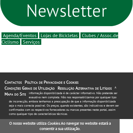
16 de agosto
Agenda/Eventos
Lojas de Bicicletas
Clubes / Assoc. de
Ciclismo
Serviços
Contactos
Política de Privacidade e Cookies
Condições Gerais de Utilização
Resolução Alternativa de Litígios
A
informação disponibilizada é de carácter informativo. Não pretende ser
Mapa do Site
exaustiva nem completa. Não nos responsabilizamos por qualquer tipo
de incorrecção, embora tenhamos a preocupação de que a informação disponibilizada
seja o mais correcta possível. Os preços, quando existentes, são indicativos e devem ser
confirmados com os respectivos fornecedores ou marcas presentes neste portal, assim
como qualquer tipo de características técnicas.
O nosso website utiliza
Cookies
. Ao navegar no website estará a
consentir a sua utilização.