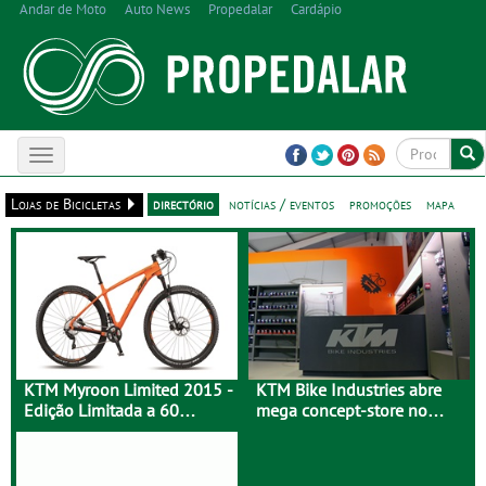
Andar de Moto
Auto News
Propedalar
Cardápio
Toggle
navigation
Lojas de Bicicletas
directório
notícias / eventos
promoções
mapa
KTM Myroon Limited 2015 -
KTM Bike Industries abre
Edição Limitada a 60
mega concept-store no
Unidades
Porto