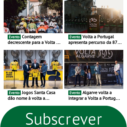
urbanas
Contagem
Volta a Portugal
Evento
Evento
decrescente para a Volta a
apresenta percurso da 87.ª
Portugal Jogos Santa Casa:
edição - E inaugura-se um
as 17 equipas de 2026
novo ciclo rumo ao
centenário
Jogos Santa Casa
Algarve volta a
Evento
Evento
dão nome à volta a
integrar a Volta a Portugal
Portugal 2026 e inauguram
em 2026 com chegada de
um novo ciclo da prova
etapa em Albufeira
rumo ao centenário - Volta
a Portugal em Bicicleta
estará na estrada entre 5 e