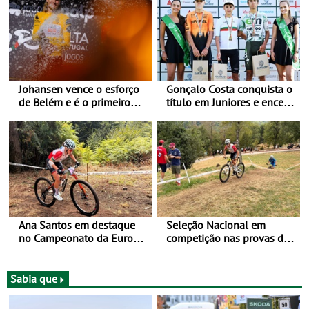
Johansen vence o esforço
Gonçalo Costa conquista o
de Belém e é o primeiro
título em Juniores e encerra
camisola amarela da Volta
os Nacionais da Juventude
a Portugal - Prova decorre
no Cartaxo
entre 5 e 16 de Agosto
Ana Santos em destaque
Seleção Nacional em
no Campeonato da Europa
competição nas provas de
de BTT
XCO do Europeu de BTT
Sabia que