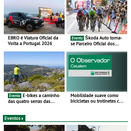
EBRO é Viatura Oficial da
Škoda Auto torna-
Evento
Volta a Portugal 2026
se Parceiro Oficial dos
Campeonatos Mundiais de
BTT e Gravel da UCI - Para
os anos de 2025 e 2026
E-bikes a caminho
Mobilidade suave como
Evento
bicicletas ou trotinetes com
das quatro serras das
cada vez mais adesão -
Montanhas Mágicas - Um
Mais de metade dos
desafio para 3 dias entre 8
condutores portugueses
e 10 de Junho
Eventos
usam os automóveis
exclusivamente em áreas