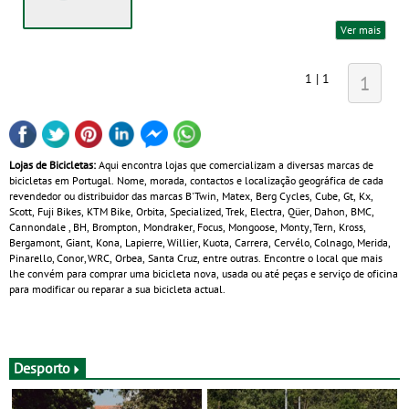
Ver mais
1 | 1
1
Lojas de Bicicletas:
Aqui encontra lojas que comercializam a diversas marcas de
bicicletas em Portugal. Nome, morada, contactos e localização geográfica de cada
revendedor ou distribuidor das marcas B'Twin, Matex, Berg Cycles, Cube, Gt, Kx,
Scott, Fuji Bikes, KTM Bike, Orbita, Specialized, Trek, Electra, Qüer, Dahon, BMC,
Cannondale , BH, Brompton, Mondraker, Focus, Mongoose, Monty, Tern, Kross,
Bergamont, Giant, Kona, Lapierre, Willier, Kuota, Carrera, Cervélo, Colnago, Merida,
Pinarello, Conor, WRC, Orbea, Santa Cruz, entre outras. Encontre o local que mais
lhe convém para comprar uma bicicleta nova, usada ou até peças e serviço de oficina
para modificar ou reparar a sua bicicleta actual.
Desporto