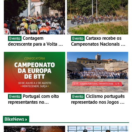
Contagem
Cartaxo recebe os
Evento
Evento
decrescente para a Volta a
Campeonatos Nacionais da
Portugal Jogos Santa Casa:
Juventude - Entre 31 de
as 17 equipas de 2026
julho e 2 de agosto
Portugal com oito
Ciclismo português
Evento
Evento
representantes no
representado nos Jogos do
Campeonato da Europa de
Mediterrâneo Taranto 2026
BTT - Entre 29 de julho e 2
de agosto, em
BikeNews
Monteceneri, na Suíça