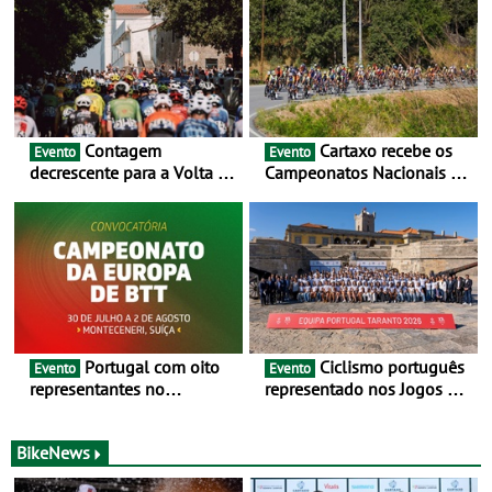
Contagem
Cartaxo recebe os
Evento
Evento
decrescente para a Volta a
Campeonatos Nacionais da
Portugal Jogos Santa Casa:
Juventude - Entre 31 de
as 17 equipas de 2026
julho e 2 de agosto
Portugal com oito
Ciclismo português
Evento
Evento
representantes no
representado nos Jogos do
Campeonato da Europa de
Mediterrâneo Taranto 2026
BTT - Entre 29 de julho e 2
de agosto, em
BikeNews
Monteceneri, na Suíça