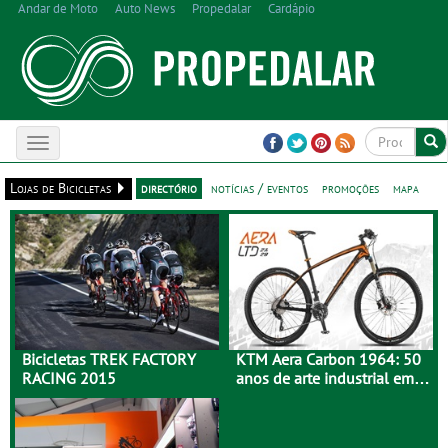
Andar de Moto
Auto News
Propedalar
Cardápio
Toggle
navigation
Lojas de Bicicletas
directório
notícias / eventos
promoções
mapa
Bicicletas TREK FACTORY
KTM Aera Carbon 1964: 50
RACING 2015
anos de arte industrial em
carbono