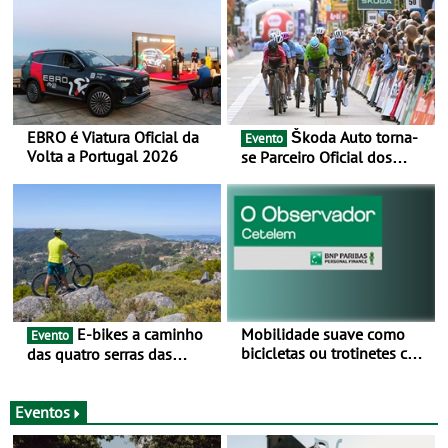
EBRO é Viatura Oficial da
Škoda Auto torna-
Evento
Volta a Portugal 2026
se Parceiro Oficial dos
Campeonatos Mundiais de
BTT e Gravel da UCI - Para
os anos de 2025 e 2026
E-bikes a caminho
Mobilidade suave como
Evento
bicicletas ou trotinetes com
das quatro serras das
cada vez mais adesão -
Montanhas Mágicas - Um
Mais de metade dos
desafio para 3 dias entre 8
condutores portugueses
e 10 de Junho
Eventos
usam os automóveis