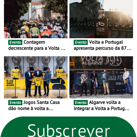
exclusivamente em áreas
urbanas
Contagem
Volta a Portugal
Evento
Evento
decrescente para a Volta a
apresenta percurso da 87.ª
Portugal Jogos Santa Casa:
edição - E inaugura-se um
as 17 equipas de 2026
novo ciclo rumo ao
centenário
Jogos Santa Casa
Algarve volta a
Evento
Evento
dão nome à volta a
integrar a Volta a Portugal
Portugal 2026 e inauguram
em 2026 com chegada de
um novo ciclo da prova
etapa em Albufeira
rumo ao centenário - Volta
a Portugal em Bicicleta