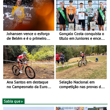
Johansen vence o esforço
Gonçalo Costa conquista o
de Belém e é o primeiro
título em Juniores e encerra
camisola amarela da Volta
os Nacionais da Juventude
a Portugal - Prova decorre
no Cartaxo
entre 5 e 16 de Agosto
Ana Santos em destaque
Seleção Nacional em
no Campeonato da Europa
competição nas provas de
de BTT
XCO do Europeu de BTT
Sabia que