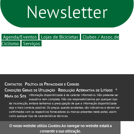
estará na estrada entre 5 e
16 de agosto
Agenda/Eventos
Lojas de Bicicletas
Clubes / Assoc. de
Ciclismo
Serviços
Contactos
Política de Privacidade e Cookies
Condições Gerais de Utilização
Resolução Alternativa de Litígios
A
informação disponibilizada é de carácter informativo. Não pretende ser
Mapa do Site
exaustiva nem completa. Não nos responsabilizamos por qualquer tipo
de incorrecção, embora tenhamos a preocupação de que a informação disponibilizada
seja o mais correcta possível. Os preços, quando existentes, são indicativos e devem ser
confirmados com os respectivos fornecedores ou marcas presentes neste portal, assim
como qualquer tipo de características técnicas.
O nosso website utiliza
Cookies
. Ao navegar no website estará a
consentir a sua utilização.