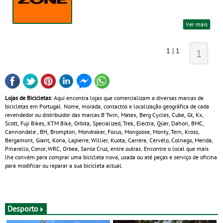
Ver mais
1 | 1
1
Lojas de Bicicletas:
Aqui encontra lojas que comercializam a diversas marcas de
bicicletas em Portugal. Nome, morada, contactos e localização geográfica de cada
revendedor ou distribuidor das marcas B'Twin, Matex, Berg Cycles, Cube, Gt, Kx,
Scott, Fuji Bikes, KTM Bike, Orbita, Specialized, Trek, Electra, Qüer, Dahon, BMC,
Cannondale , BH, Brompton, Mondraker, Focus, Mongoose, Monty, Tern, Kross,
Bergamont, Giant, Kona, Lapierre, Willier, Kuota, Carrera, Cervélo, Colnago, Merida,
Pinarello, Conor, WRC, Orbea, Santa Cruz, entre outras. Encontre o local que mais
lhe convém para comprar uma bicicleta nova, usada ou até peças e serviço de oficina
para modificar ou reparar a sua bicicleta actual.
Desporto