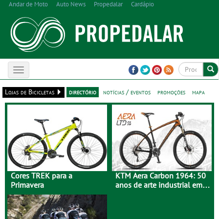
Andar de Moto
Auto News
Propedalar
Cardápio
Toggle
navigation
Lojas de Bicicletas
directório
notícias / eventos
promoções
mapa
Cores TREK para a
KTM Aera Carbon 1964: 50
Primavera
anos de arte industrial em
carbono