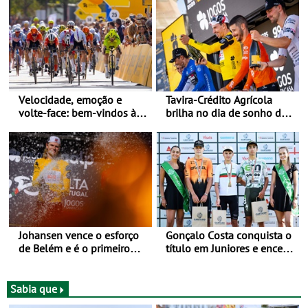
Velocidade, emoção e
Tavira-Crédito Agrícola
volte-face: bem-vindos à
brilha no dia de sonho de
Volta a Portugal
Rui Oliveira
Johansen vence o esforço
Gonçalo Costa conquista o
de Belém e é o primeiro
título em Juniores e encerra
camisola amarela da Volta
os Nacionais da Juventude
a Portugal - Prova decorre
no Cartaxo
entre 5 e 16 de Agosto
Sabia que