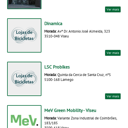
Ver mais
Dinamica
Morada:
Avª Dr. Antonio José Almeida, 323
3510-048 Viseu
Ver mais
LSC Probikes
Morada:
Quinta da Cerca de Santa Cruz, nº5
5100-168 Lamego
Ver mais
MeV Green Mobility - Viseu
Morada:
Variante Zona Industrial de Coimbrões,
183/185
3500-618 Viseu