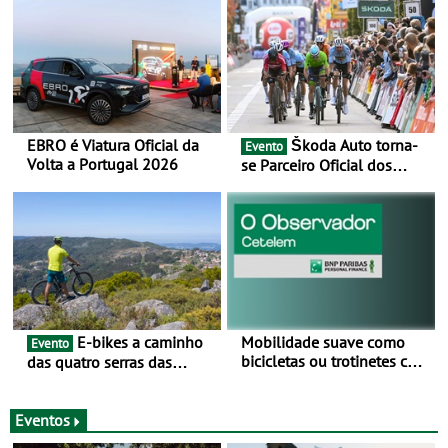
EBRO é Viatura Oficial da
Škoda Auto torna-
Evento
Volta a Portugal 2026
se Parceiro Oficial dos
Campeonatos Mundiais de
BTT e Gravel da UCI - Para
os anos de 2025 e 2026
E-bikes a caminho
Mobilidade suave como
Evento
bicicletas ou trotinetes com
das quatro serras das
cada vez mais adesão -
Montanhas Mágicas - Um
Mais de metade dos
desafio para 3 dias entre 8
condutores portugueses
e 10 de Junho
Eventos
usam os automóveis