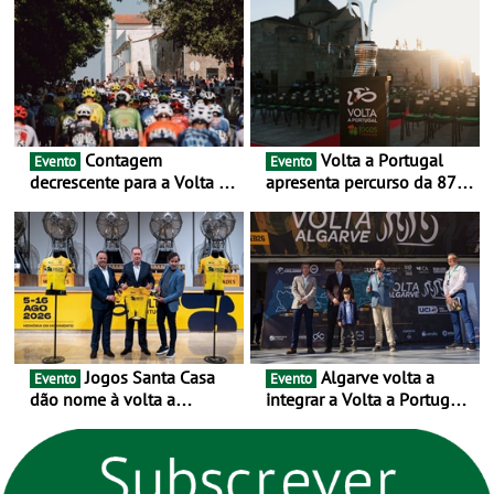
exclusivamente em áreas
urbanas
Contagem
Volta a Portugal
Evento
Evento
decrescente para a Volta a
apresenta percurso da 87.ª
Portugal Jogos Santa Casa:
edição - E inaugura-se um
as 17 equipas de 2026
novo ciclo rumo ao
centenário
Jogos Santa Casa
Algarve volta a
Evento
Evento
dão nome à volta a
integrar a Volta a Portugal
Portugal 2026 e inauguram
em 2026 com chegada de
um novo ciclo da prova
etapa em Albufeira
rumo ao centenário - Volta
a Portugal em Bicicleta