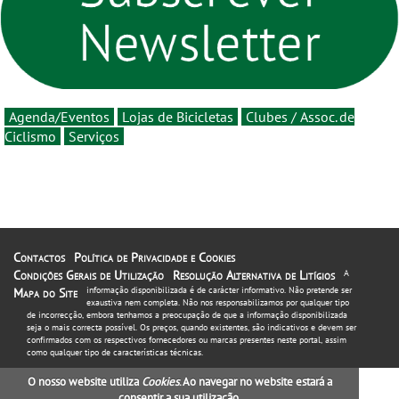
estará na estrada entre 5 e
16 de agosto
Agenda/Eventos
Lojas de Bicicletas
Clubes / Assoc. de
Ciclismo
Serviços
Contactos
Política de Privacidade e Cookies
Condições Gerais de Utilização
Resolução Alternativa de Litígios
A
informação disponibilizada é de carácter informativo. Não pretende ser
Mapa do Site
exaustiva nem completa. Não nos responsabilizamos por qualquer tipo
de incorrecção, embora tenhamos a preocupação de que a informação disponibilizada
seja o mais correcta possível. Os preços, quando existentes, são indicativos e devem ser
confirmados com os respectivos fornecedores ou marcas presentes neste portal, assim
como qualquer tipo de características técnicas.
O nosso website utiliza
Cookies
. Ao navegar no website estará a
consentir a sua utilização.