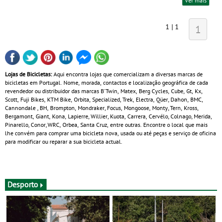
Ver mais
1 | 1
1
Lojas de Bicicletas:
Aqui encontra lojas que comercializam a diversas marcas de
bicicletas em Portugal. Nome, morada, contactos e localização geográfica de cada
revendedor ou distribuidor das marcas B'Twin, Matex, Berg Cycles, Cube, Gt, Kx,
Scott, Fuji Bikes, KTM Bike, Orbita, Specialized, Trek, Electra, Qüer, Dahon, BMC,
Cannondale , BH, Brompton, Mondraker, Focus, Mongoose, Monty, Tern, Kross,
Bergamont, Giant, Kona, Lapierre, Willier, Kuota, Carrera, Cervélo, Colnago, Merida,
Pinarello, Conor, WRC, Orbea, Santa Cruz, entre outras. Encontre o local que mais
lhe convém para comprar uma bicicleta nova, usada ou até peças e serviço de oficina
para modificar ou reparar a sua bicicleta actual.
Desporto