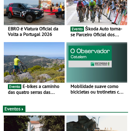
EBRO é Viatura Oficial da
Škoda Auto torna-
Evento
Volta a Portugal 2026
se Parceiro Oficial dos
Campeonatos Mundiais de
BTT e Gravel da UCI - Para
os anos de 2025 e 2026
E-bikes a caminho
Mobilidade suave como
Evento
bicicletas ou trotinetes com
das quatro serras das
cada vez mais adesão -
Montanhas Mágicas - Um
Mais de metade dos
desafio para 3 dias entre 8
condutores portugueses
e 10 de Junho
Eventos
usam os automóveis
exclusivamente em áreas
urbanas