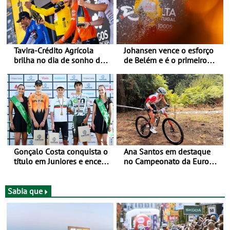
Tavira-Crédito Agrícola
Johansen vence o esforço
brilha no dia de sonho de
de Belém e é o primeiro
Rui Oliveira
camisola amarela da Volta
a Portugal - Prova decorre
entre 5 e 16 de Agosto
Gonçalo Costa conquista o
Ana Santos em destaque
título em Juniores e encerra
no Campeonato da Europa
os Nacionais da Juventude
de BTT
no Cartaxo
Sabia que