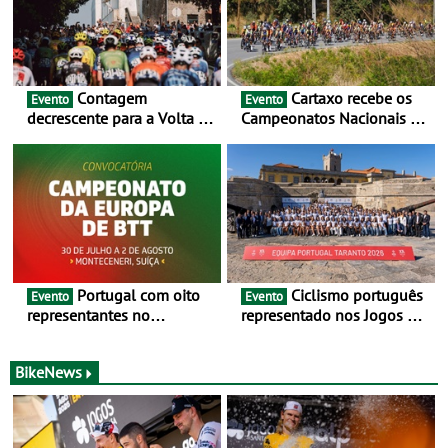
Contagem
Cartaxo recebe os
Evento
Evento
decrescente para a Volta a
Campeonatos Nacionais da
Portugal Jogos Santa Casa:
Juventude - Entre 31 de
as 17 equipas de 2026
julho e 2 de agosto
Portugal com oito
Ciclismo português
Evento
Evento
representantes no
representado nos Jogos do
Campeonato da Europa de
Mediterrâneo Taranto 2026
BTT - Entre 29 de julho e 2
de agosto, em
BikeNews
Monteceneri, na Suíça