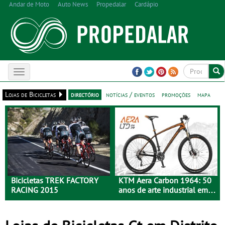
Andar de Moto
Auto News
Propedalar
Cardápio
Toggle
navigation
Lojas de Bicicletas
directório
notícias / eventos
promoções
mapa
Bicicletas TREK FACTORY
KTM Aera Carbon 1964: 50
RACING 2015
anos de arte industrial em
carbono