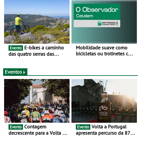
BTT e Gravel da UCI - Para
os anos de 2025 e 2026
E-bikes a caminho
Mobilidade suave como
Evento
bicicletas ou trotinetes com
das quatro serras das
cada vez mais adesão -
Montanhas Mágicas - Um
Mais de metade dos
desafio para 3 dias entre 8
condutores portugueses
e 10 de Junho
Eventos
usam os automóveis
exclusivamente em áreas
urbanas
Contagem
Volta a Portugal
Evento
Evento
decrescente para a Volta a
apresenta percurso da 87.ª
Portugal Jogos Santa Casa:
edição - E inaugura-se um