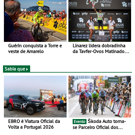
Urbano em Castelo Branco
Volta a Portugal
Guérin conquista a Torre e
Linarez lidera dobradinha
veste de Amarelo
da Tavfer-Ovos Matinados-
Mortágua na chegada a
Elvas - Três etapas da Volta
a Portugal Jogos Santa
Sabia que
Casa - mais o prólogo
inicial -, três chegadas ao
sprint
EBRO é Viatura Oficial da
Škoda Auto torna-
Evento
Volta a Portugal 2026
se Parceiro Oficial dos
Campeonatos Mundiais de