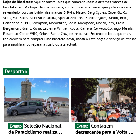
Lojas de Bicicletas:
Aqui encontra lojas que comercializam a diversas marcas de
bicicletas em Portugal. Nome, morada, contactos e localização geográfica de cada
revendedor ou distribuidor das marcas B'Twin, Matex, Berg Cycles, Cube, Gt, Kx,
Scott, Fuji Bikes, KTM Bike, Orbita, Specialized, Trek, Electra, Qüer, Dahon, BMC,
Cannondale , BH, Brompton, Mondraker, Focus, Mongoose, Monty, Tern, Kross,
Bergamont, Giant, Kona, Lapierre, Willier, Kuota, Carrera, Cervélo, Colnago, Merida,
Pinarello, Conor, WRC, Orbea, Santa Cruz, entre outras. Encontre o local que mais
lhe convém para comprar uma bicicleta nova, usada ou até peças e serviço de oficina
para modificar ou reparar a sua bicicleta actual.
Desporto
Seleção Nacional
Contagem
Evento
Evento
de Paraciclismo realiza
decrescente para a Volta a
estágio em altitude de
Portugal Jogos Santa Casa: