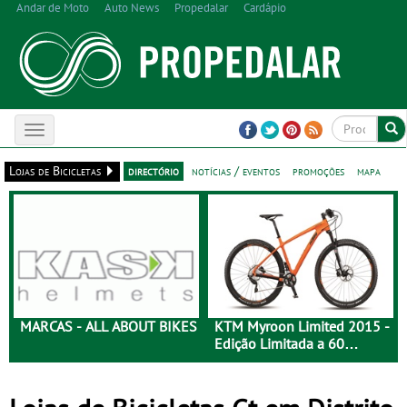
Andar de Moto
Auto News
Propedalar
Cardápio
Toggle
navigation
Lojas de Bicicletas
directório
notícias / eventos
promoções
mapa
MARCAS - ALL ABOUT BIKES
KTM Myroon Limited 2015 -
Edição Limitada a 60
Unidades