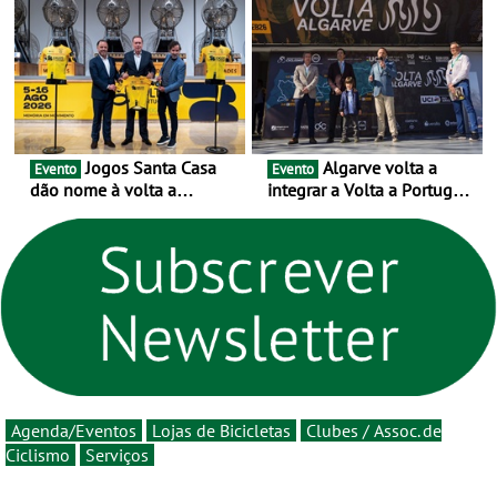
as 17 equipas de 2026
novo ciclo rumo ao
centenário
Jogos Santa Casa
Algarve volta a
Evento
Evento
dão nome à volta a
integrar a Volta a Portugal
Portugal 2026 e inauguram
em 2026 com chegada de
um novo ciclo da prova
etapa em Albufeira
rumo ao centenário - Volta
a Portugal em Bicicleta
estará na estrada entre 5 e
16 de agosto
Agenda/Eventos
Lojas de Bicicletas
Clubes / Assoc. de
Ciclismo
Serviços