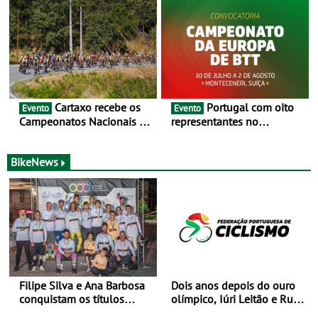
preparação para o
as 17 equipas de 2026
Campeonato do Mundo
Cartaxo recebe os
Portugal com oito
Evento
Evento
Campeonatos Nacionais da
representantes no
Juventude - Entre 31 de
Campeonato da Europa de
julho e 2 de agosto
BTT - Entre 29 de julho e 2
de agosto, em
BikeNews
Monteceneri, na Suíça
Filipe Silva e Ana Barbosa
Dois anos depois do ouro
conquistam os títulos
olímpico, Iúri Leitão e Rui
nacionais de Downhill
Oliveira reencontram-se na