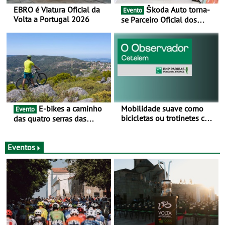
EBRO é Viatura Oficial da
Škoda Auto torna-
Evento
Volta a Portugal 2026
se Parceiro Oficial dos
Campeonatos Mundiais de
BTT e Gravel da UCI - Para
os anos de 2025 e 2026
E-bikes a caminho
Mobilidade suave como
Evento
bicicletas ou trotinetes com
das quatro serras das
cada vez mais adesão -
Montanhas Mágicas - Um
Mais de metade dos
desafio para 3 dias entre 8
condutores portugueses
e 10 de Junho
Eventos
usam os automóveis
exclusivamente em áreas
urbanas