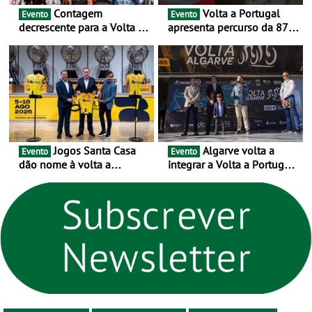
Contagem
Volta a Portugal
Evento
Evento
decrescente para a Volta a
apresenta percurso da 87.ª
Portugal Jogos Santa Casa:
edição - E inaugura-se um
as 17 equipas de 2026
novo ciclo rumo ao
centenário
Jogos Santa Casa
Algarve volta a
Evento
Evento
dão nome à volta a
integrar a Volta a Portugal
Portugal 2026 e inauguram
em 2026 com chegada de
um novo ciclo da prova
etapa em Albufeira
rumo ao centenário - Volta
a Portugal em Bicicleta
estará na estrada entre 5 e
16 de agosto