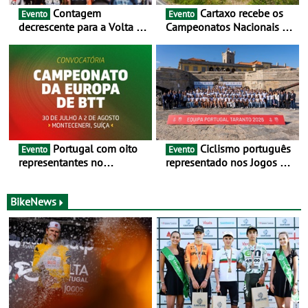
Contagem
Cartaxo recebe os
Evento
Evento
decrescente para a Volta a
Campeonatos Nacionais da
Portugal Jogos Santa Casa:
Juventude - Entre 31 de
as 17 equipas de 2026
julho e 2 de agosto
Portugal com oito
Ciclismo português
Evento
Evento
representantes no
representado nos Jogos do
Campeonato da Europa de
Mediterrâneo Taranto 2026
BTT - Entre 29 de julho e 2
de agosto, em
BikeNews
Monteceneri, na Suíça