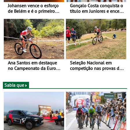
Johansen vence o esforço
Gonçalo Costa conquista o
de Belém e é o primeiro
título em Juniores e encerra
camisola amarela da Volta
os Nacionais da Juventude
a Portugal - Prova decorre
no Cartaxo
entre 5 e 16 de Agosto
Ana Santos em destaque
Seleção Nacional em
no Campeonato da Europa
competição nas provas de
de BTT
XCO do Europeu de BTT
Sabia que