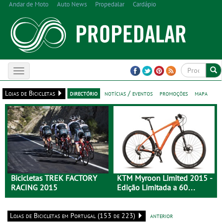
Andar de Moto
Auto News
Propedalar
Cardápio
Toggle
navigation
Lojas de Bicicletas
directório
notícias / eventos
promoções
mapa
Bicicletas TREK FACTORY
KTM Myroon Limited 2015 -
RACING 2015
Edição Limitada a 60
Unidades
Lojas de Bicicletas em Portugal (153 de 223)
anterior