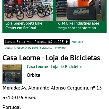
Loja GoperSports Bike
KTM Bike Industries abre
Center em Setúbal
mega concept-store no
Porto
Lojas de Bicicletas em Portugal (62 de 223)
anterior
voltar à pesquisa de lojas bicicletas
próximo
Casa Leorne - Loja de Bicicletas
Casa Leorne
- Loja de Bicicletas
Orbita
Morada:
Av. Almirante Afonso Cerqueira, nº 13
3510-076
Viseu
Portugal