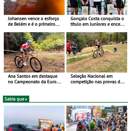
Johansen vence o esforço
Gonçalo Costa conquista o
de Belém e é o primeiro
título em Juniores e encerra
camisola amarela da Volta
os Nacionais da Juventude
a Portugal - Prova decorre
no Cartaxo
entre 5 e 16 de Agosto
Ana Santos em destaque
Seleção Nacional em
no Campeonato da Europa
competição nas provas de
de BTT
XCO do Europeu de BTT
Sabia que