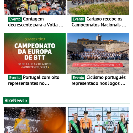
Contagem
Cartaxo recebe os
Evento
Evento
decrescente para a Volta a
Campeonatos Nacionais da
Portugal Jogos Santa Casa:
Juventude - Entre 31 de
as 17 equipas de 2026
julho e 2 de agosto
Portugal com oito
Ciclismo português
Evento
Evento
representantes no
representado nos Jogos do
Campeonato da Europa de
Mediterrâneo Taranto 2026
BTT - Entre 29 de julho e 2
de agosto, em
BikeNews
Monteceneri, na Suíça