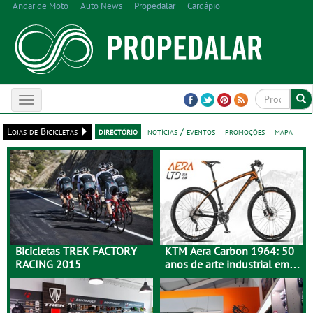
Andar de Moto
Auto News
Propedalar
Cardápio
Toggle
navigation
Lojas de Bicicletas
directório
notícias / eventos
promoções
mapa
Bicicletas TREK FACTORY
KTM Aera Carbon 1964: 50
RACING 2015
anos de arte industrial em
carbono