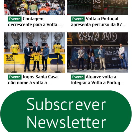
Contagem
Volta a Portugal
Evento
Evento
decrescente para a Volta a
apresenta percurso da 87.ª
Portugal Jogos Santa Casa:
edição - E inaugura-se um
as 17 equipas de 2026
novo ciclo rumo ao
centenário
Jogos Santa Casa
Algarve volta a
Evento
Evento
dão nome à volta a
integrar a Volta a Portugal
Portugal 2026 e inauguram
em 2026 com chegada de
um novo ciclo da prova
etapa em Albufeira
rumo ao centenário - Volta
a Portugal em Bicicleta
estará na estrada entre 5 e
16 de agosto