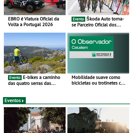
EBRO é Viatura Oficial da
Škoda Auto torna-
Evento
Volta a Portugal 2026
se Parceiro Oficial dos
Campeonatos Mundiais de
BTT e Gravel da UCI - Para
os anos de 2025 e 2026
E-bikes a caminho
Mobilidade suave como
Evento
bicicletas ou trotinetes com
das quatro serras das
cada vez mais adesão -
Montanhas Mágicas - Um
Mais de metade dos
desafio para 3 dias entre 8
condutores portugueses
e 10 de Junho
Eventos
usam os automóveis
exclusivamente em áreas
urbanas