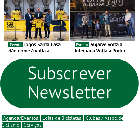
as 17 equipas de 2026
novo ciclo rumo ao
centenário
Jogos Santa Casa
Algarve volta a
Evento
Evento
dão nome à volta a
integrar a Volta a Portugal
Portugal 2026 e inauguram
em 2026 com chegada de
um novo ciclo da prova
etapa em Albufeira
rumo ao centenário - Volta
a Portugal em Bicicleta
estará na estrada entre 5 e
16 de agosto
Agenda/Eventos
Lojas de Bicicletas
Clubes / Assoc. de
Ciclismo
Serviços