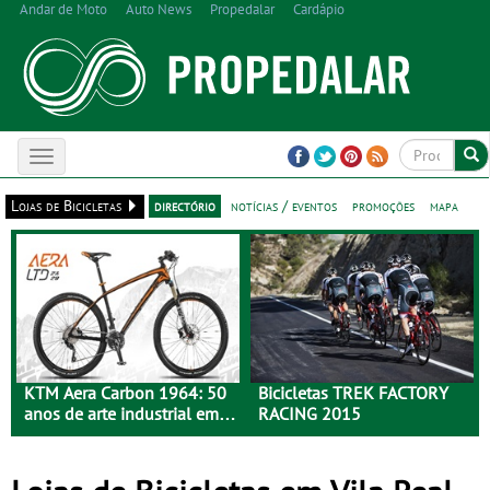
Andar de Moto
Auto News
Propedalar
Cardápio
Toggle
navigation
Lojas de Bicicletas
directório
notícias / eventos
promoções
mapa
KTM Aera Carbon 1964: 50
Bicicletas TREK FACTORY
anos de arte industrial em
RACING 2015
carbono