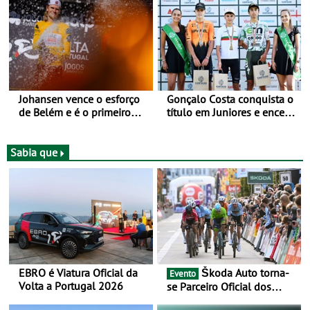
Johansen vence o esforço
Gonçalo Costa conquista o
de Belém e é o primeiro
título em Juniores e encerra
camisola amarela da Volta
os Nacionais da Juventude
a Portugal - Prova decorre
no Cartaxo
entre 5 e 16 de Agosto
Sabia que
EBRO é Viatura Oficial da
Škoda Auto torna-
Evento
Volta a Portugal 2026
se Parceiro Oficial dos
Campeonatos Mundiais de