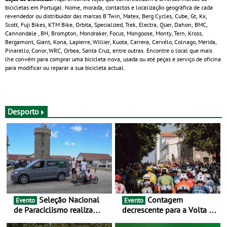
bicicletas em Portugal. Nome, morada, contactos e localização geográfica de cada
revendedor ou distribuidor das marcas B'Twin, Matex, Berg Cycles, Cube, Gt, Kx,
Scott, Fuji Bikes, KTM Bike, Orbita, Specialized, Trek, Electra, Qüer, Dahon, BMC,
Cannondale , BH, Brompton, Mondraker, Focus, Mongoose, Monty, Tern, Kross,
Bergamont, Giant, Kona, Lapierre, Willier, Kuota, Carrera, Cervélo, Colnago, Merida,
Pinarello, Conor, WRC, Orbea, Santa Cruz, entre outras. Encontre o local que mais
lhe convém para comprar uma bicicleta nova, usada ou até peças e serviço de oficina
para modificar ou reparar a sua bicicleta actual.
Desporto
Seleção Nacional
Contagem
Evento
Evento
de Paraciclismo realiza
decrescente para a Volta a
estágio em altitude de
Portugal Jogos Santa Casa: