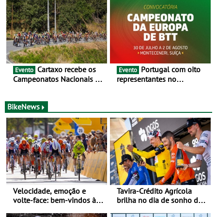
preparação para o
as 17 equipas de 2026
Campeonato do Mundo
Cartaxo recebe os
Portugal com oito
Evento
Evento
Campeonatos Nacionais da
representantes no
Juventude - Entre 31 de
Campeonato da Europa de
julho e 2 de agosto
BTT - Entre 29 de julho e 2
de agosto, em
BikeNews
Monteceneri, na Suíça
Velocidade, emoção e
Tavira-Crédito Agrícola
volte-face: bem-vindos à
brilha no dia de sonho de
Volta a Portugal
Rui Oliveira