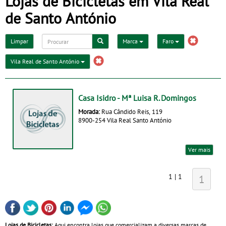
Lojas de Bicicletas em Vila Real
de Santo António
Limpar
Marca
Faro
Vila Real de Santo António
Casa Isidro - Mª Luisa R. Domingos
Morada:
Rua Cândido Reis, 119
8900-254 Vila Real Santo António
Ver mais
1 | 1
1
Lojas de Bicicletas:
Aqui encontra lojas que comercializam a diversas marcas de