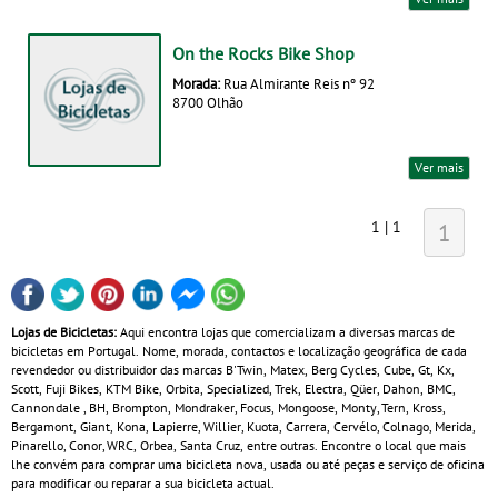
On the Rocks Bike Shop
Morada:
Rua Almirante Reis nº 92
8700 Olhão
Ver mais
1 | 1
1
Lojas de Bicicletas:
Aqui encontra lojas que comercializam a diversas marcas de
bicicletas em Portugal. Nome, morada, contactos e localização geográfica de cada
revendedor ou distribuidor das marcas B'Twin, Matex, Berg Cycles, Cube, Gt, Kx,
Scott, Fuji Bikes, KTM Bike, Orbita, Specialized, Trek, Electra, Qüer, Dahon, BMC,
Cannondale , BH, Brompton, Mondraker, Focus, Mongoose, Monty, Tern, Kross,
Bergamont, Giant, Kona, Lapierre, Willier, Kuota, Carrera, Cervélo, Colnago, Merida,
Pinarello, Conor, WRC, Orbea, Santa Cruz, entre outras. Encontre o local que mais
lhe convém para comprar uma bicicleta nova, usada ou até peças e serviço de oficina
para modificar ou reparar a sua bicicleta actual.