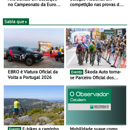
no Campeonato da Europa
competição nas provas de
de BTT
XCO do Europeu de BTT
Sabia que
EBRO é Viatura Oficial da
Škoda Auto torna-
Evento
Volta a Portugal 2026
se Parceiro Oficial dos
Campeonatos Mundiais de
BTT e Gravel da UCI - Para
os anos de 2025 e 2026
E-bikes a caminho
Mobilidade suave como
Evento