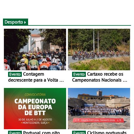
Desporto
Contagem
Cartaxo recebe os
Evento
Evento
decrescente para a Volta a
Campeonatos Nacionais da
Portugal Jogos Santa Casa:
Juventude - Entre 31 de
as 17 equipas de 2026
julho e 2 de agosto
Portugal com oito
Ciclismo português
Evento
Evento