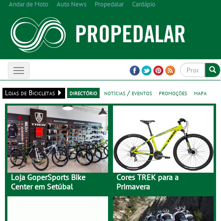
Andar de Moto
Auto News
Propedalar
Cardápio
Toggle
navigation
Lojas de Bicicletas
directório
notícias / eventos
promoções
mapa
Loja GoperSports Bike
Cores TREK para a
Center em Setúbal
Primavera