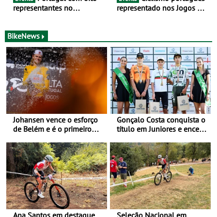
representantes no
representado nos Jogos do
Campeonato da Europa de
Mediterrâneo Taranto 2026
BTT - Entre 29 de julho e 2
de agosto, em
BikeNews
Monteceneri, na Suíça
Johansen vence o esforço
Gonçalo Costa conquista o
de Belém e é o primeiro
título em Juniores e encerra
camisola amarela da Volta
os Nacionais da Juventude
a Portugal - Prova decorre
no Cartaxo
entre 5 e 16 de Agosto
Ana Santos em destaque
Seleção Nacional em