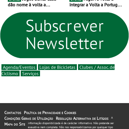
dão nome à volta a
integrar a Volta a Portugal
Portugal 2026 e inauguram
em 2026 com chegada de
um novo ciclo da prova
etapa em Albufeira
rumo ao centenário - Volta
a Portugal em Bicicleta
estará na estrada entre 5 e
16 de agosto
Agenda/Eventos
Lojas de Bicicletas
Clubes / Assoc. de
Ciclismo
Serviços
Contactos
Política de Privacidade e Cookies
Condições Gerais de Utilização
Resolução Alternativa de Litígios
A
informação disponibilizada é de carácter informativo. Não pretende ser
Mapa do Site
exaustiva nem completa. Não nos responsabilizamos por qualquer tipo