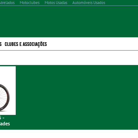
Atrelados
Motoclubes
Motos Usadas
Automóveis Usados
S
CLUBES E ASSOCIAÇÕES
 -
dades