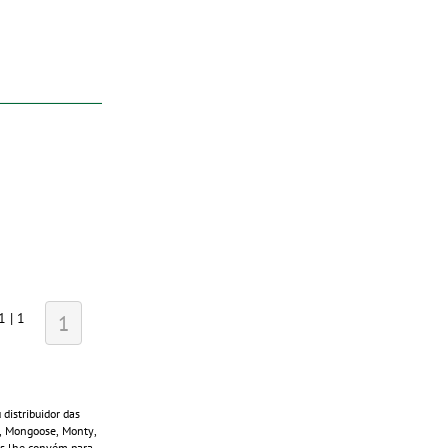
1 | 1
1
distribuidor das
s, Mongoose, Monty,
ais lhe convém para