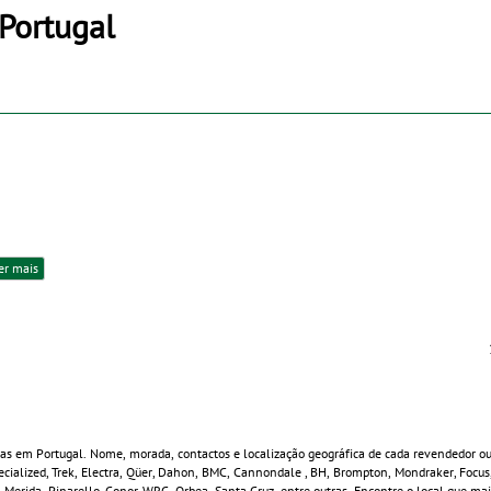
Portugal
er mais
tas em Portugal. Nome, morada, contactos e localização geográfica de cada revendedor ou 
Specialized, Trek, Electra, Qüer, Dahon, BMC, Cannondale , BH, Brompton, Mondraker, Focu
o, Merida, Pinarello, Conor, WRC, Orbea, Santa Cruz, entre outras. Encontre o local que m