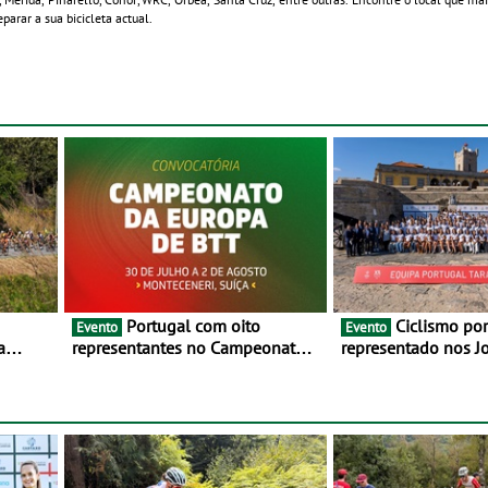
parar a sua bicicleta actual.
Portugal com oito
Ciclismo português
Evento
Evento
a
representantes no Campeonato
representado nos J
lho e 2
da Europa de BTT - Entre 29 de
Mediterrâneo Taran
julho e 2 de agosto, em
Monteceneri, na Suíça