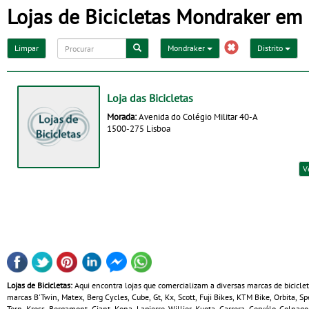
Lojas de Bicicletas Mondraker em 
Limpar
Mondraker
Distrito
Loja das Bicicletas
Morada:
Avenida do Colégio Militar 40-A
1500-275 Lisboa
V
Lojas de Bicicletas:
Aqui encontra lojas que comercializam a diversas marcas de bicicle
marcas B'Twin, Matex, Berg Cycles, Cube, Gt, Kx, Scott, Fuji Bikes, KTM Bike, Orbita, 
Tern, Kross, Bergamont, Giant, Kona, Lapierre, Willier, Kuota, Carrera, Cervélo, Colnag