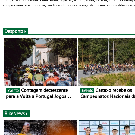
comprar uma bicicleta nova, usada ou até peças e serviço de oficina para modificar ou re
Desporto
Contagem decrescente
Cartaxo recebe os
Evento
Evento
para a Volta a Portugal Jogos
Campeonatos Nacionais d
Santa Casa: as 17 equipas de
Juventude - Entre 31 de ju
2026
de agosto
BikeNews