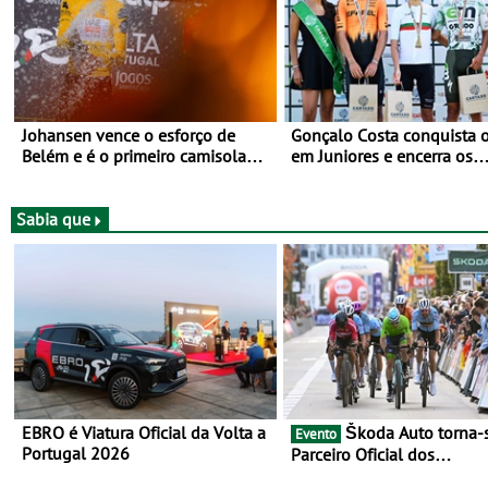
Johansen vence o esforço de
Gonçalo Costa conquista o
Belém e é o primeiro camisola
em Juniores e encerra os
amarela da Volta a Portugal -
Nacionais da Juventude n
Prova decorre entre 5 e 16 de
Cartaxo
Agosto
Sabia que
EBRO é Viatura Oficial da Volta a
Škoda Auto torna-se
Evento
Portugal 2026
Parceiro Oficial dos
Campeonatos Mundiais de