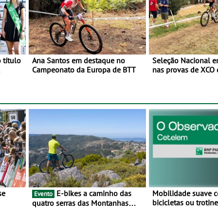
 título
Ana Santos em destaque no
Seleção Nacional 
Campeonato da Europa de BTT
nas provas de XCO
o
de BTT
E-bikes a caminho das
Mobilidade suave 
Evento
bicicletas ou troti
quatro serras das Montanhas
vez mais adesão - 
 BTT e
Mágicas - Um desafio para 3 dias