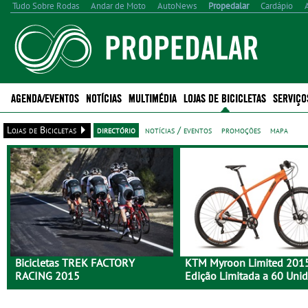
Tudo Sobre Rodas
Andar de Moto
AutoNews
Propedalar
Cardápio
AGENDA/EVENTOS
NOTÍCIAS
MULTIMÉDIA
LOJAS DE BICICLETAS
SERVIÇO
Lojas de Bicicletas
directório
notícias / eventos
promoções
mapa
Bicicletas TREK FACTORY
KTM Myroon Limited 2015
RACING 2015
Edição Limitada a 60 Uni