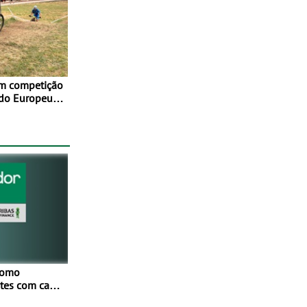
em competição
 do Europeu
como
netes com cada
Mais de