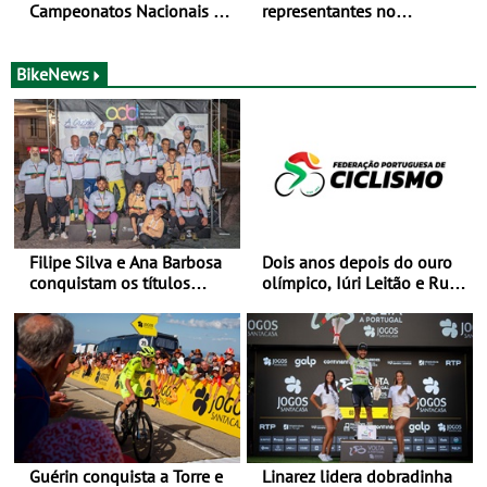
Campeonatos Nacionais da
representantes no
Juventude - Entre 31 de
Campeonato da Europa de
julho e 2 de agosto
BTT - Entre 29 de julho e 2
de agosto, em
BikeNews
Monteceneri, na Suíça
Filipe Silva e Ana Barbosa
Dois anos depois do ouro
conquistam os títulos
olímpico, Iúri Leitão e Rui
nacionais de Downhill
Oliveira reencontram-se na
Urbano em Castelo Branco
Volta a Portugal
Guérin conquista a Torre e
Linarez lidera dobradinha