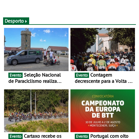
Desporto
Seleção Nacional
Contagem
Evento
Evento
de Paraciclismo realiza
decrescente para a Volta a
estágio em altitude de
Portugal Jogos Santa Casa:
preparação para o
as 17 equipas de 2026
Campeonato do Mundo
Cartaxo recebe os
Portugal com oito
Evento
Evento