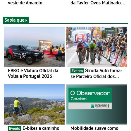
veste de Amarelo
da Tavfer-Ovos Matinados-
Mortágua na chegada a
Elvas - Três etapas da Volta
a Portugal Jogos Santa
Sabia que
Casa - mais o prólogo
inicial -, três chegadas ao
sprint
EBRO é Viatura Oficial da
Škoda Auto torna-
Evento
Volta a Portugal 2026
se Parceiro Oficial dos
Campeonatos Mundiais de
BTT e Gravel da UCI - Para
os anos de 2025 e 2026
E-bikes a caminho
Mobilidade suave como
Evento