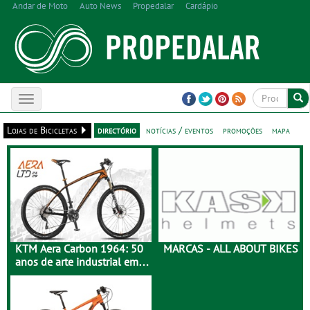
Andar de Moto
Auto News
Propedalar
Cardápio
Toggle
navigation
Lojas de Bicicletas
directório
notícias / eventos
promoções
mapa
KTM Aera Carbon 1964: 50
MARCAS - ALL ABOUT BIKES
anos de arte industrial em
carbono