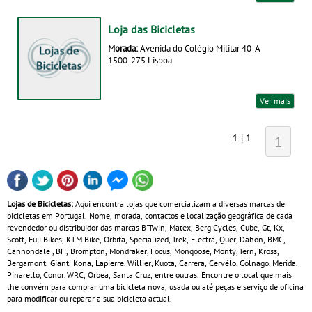
Loja das Bicicletas
Morada:
Avenida do Colégio Militar 40-A
1500-275 Lisboa
Ver mais
1 | 1
1
Lojas de Bicicletas:
Aqui encontra lojas que comercializam a diversas marcas de
bicicletas em Portugal. Nome, morada, contactos e localização geográfica de cada
revendedor ou distribuidor das marcas B'Twin, Matex, Berg Cycles, Cube, Gt, Kx,
Scott, Fuji Bikes, KTM Bike, Orbita, Specialized, Trek, Electra, Qüer, Dahon, BMC,
Cannondale , BH, Brompton, Mondraker, Focus, Mongoose, Monty, Tern, Kross,
Bergamont, Giant, Kona, Lapierre, Willier, Kuota, Carrera, Cervélo, Colnago, Merida,
Pinarello, Conor, WRC, Orbea, Santa Cruz, entre outras. Encontre o local que mais
lhe convém para comprar uma bicicleta nova, usada ou até peças e serviço de oficina
para modificar ou reparar a sua bicicleta actual.