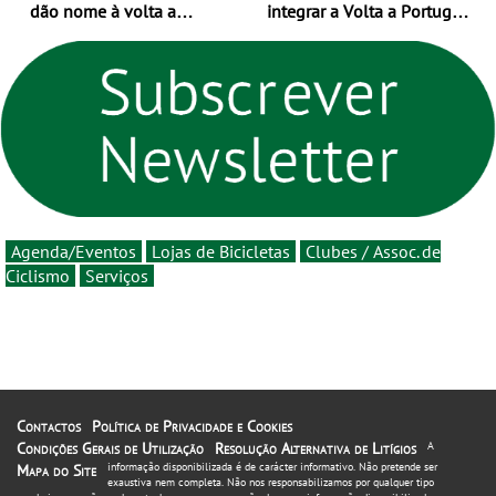
dão nome à volta a
integrar a Volta a Portugal
Portugal 2026 e inauguram
em 2026 com chegada de
um novo ciclo da prova
etapa em Albufeira
rumo ao centenário - Volta
a Portugal em Bicicleta
estará na estrada entre 5 e
16 de agosto
Agenda/Eventos
Lojas de Bicicletas
Clubes / Assoc. de
Ciclismo
Serviços
Contactos
Política de Privacidade e Cookies
Condições Gerais de Utilização
Resolução Alternativa de Litígios
A
informação disponibilizada é de carácter informativo. Não pretende ser
Mapa do Site
exaustiva nem completa. Não nos responsabilizamos por qualquer tipo