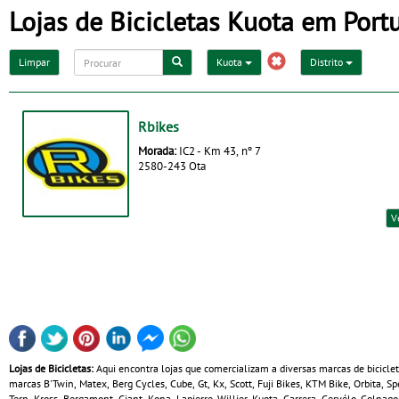
Lojas de Bicicletas Kuota em Port
Limpar
Kuota
Distrito
Rbikes
Morada:
IC2 - Km 43, nº 7
2580-243 Ota
V
Lojas de Bicicletas:
Aqui encontra lojas que comercializam a diversas marcas de bicicle
marcas B'Twin, Matex, Berg Cycles, Cube, Gt, Kx, Scott, Fuji Bikes, KTM Bike, Orbita, 
Tern, Kross, Bergamont, Giant, Kona, Lapierre, Willier, Kuota, Carrera, Cervélo, Colnag