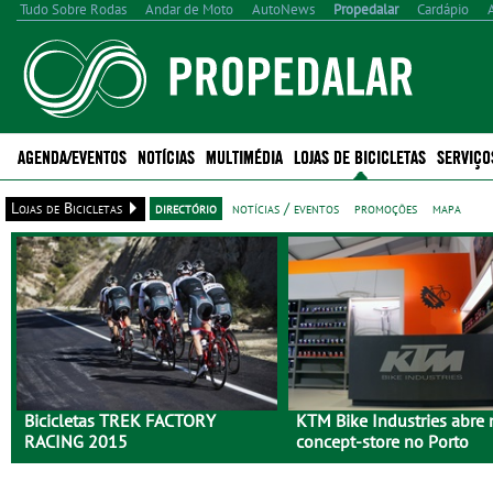
Tudo Sobre Rodas
Andar de Moto
AutoNews
Propedalar
Cardápio
AGENDA/EVENTOS
NOTÍCIAS
MULTIMÉDIA
LOJAS DE BICICLETAS
SERVIÇO
Lojas de Bicicletas
directório
notícias / eventos
promoções
mapa
Bicicletas TREK FACTORY
KTM Bike Industries abre
RACING 2015
concept-store no Porto