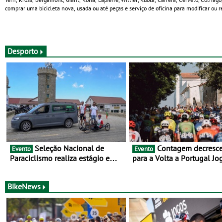
comprar uma bicicleta nova, usada ou até peças e serviço de oficina para modificar ou re
Desporto
Seleção Nacional de
Contagem decrescente
Evento
Evento
Paraciclismo realiza estágio em
para a Volta a Portugal Jo
altitude de preparação para o
Santa Casa: as 17 equipas
Campeonato do Mundo
2026
BikeNews