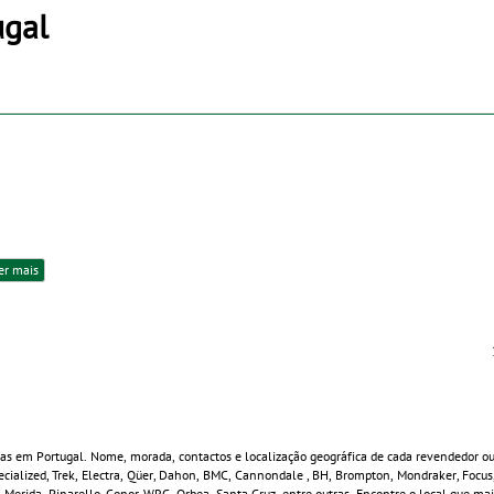
ugal
er mais
tas em Portugal. Nome, morada, contactos e localização geográfica de cada revendedor ou 
Specialized, Trek, Electra, Qüer, Dahon, BMC, Cannondale , BH, Brompton, Mondraker, Focu
o, Merida, Pinarello, Conor, WRC, Orbea, Santa Cruz, entre outras. Encontre o local que m