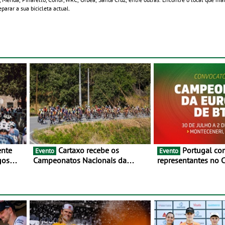
parar a sua bicicleta actual.
Cartaxo recebe os
Portugal com oito
Evento
Evento
gos
Campeonatos Nacionais da
representantes no
 de
Juventude - Entre 31 de julho e 2
da Europa de BTT -
de agosto
julho e 2 de agosto
Monteceneri, na Su