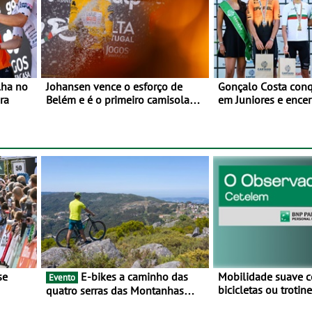
lha no
Johansen vence o esforço de
Gonçalo Costa conqu
ra
Belém e é o primeiro camisola
em Juniores e encer
amarela da Volta a Portugal -
Nacionais da Juven
Prova decorre entre 5 e 16 de
Cartaxo
Agosto
E-bikes a caminho das
Mobilidade suave 
Evento
bicicletas ou troti
quatro serras das Montanhas
vez mais adesão - 
 BTT e
Mágicas - Um desafio para 3 dias