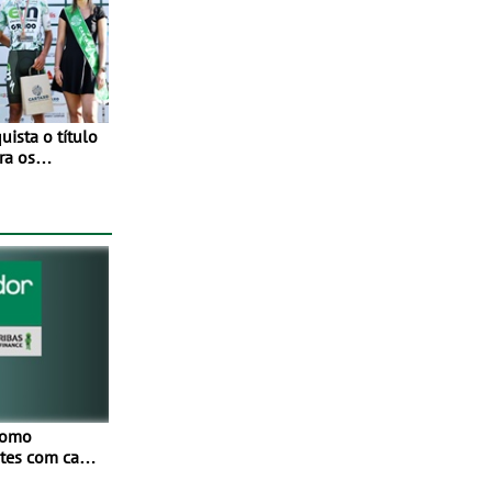
ista o título
ra os
tude no
como
netes com cada
Mais de