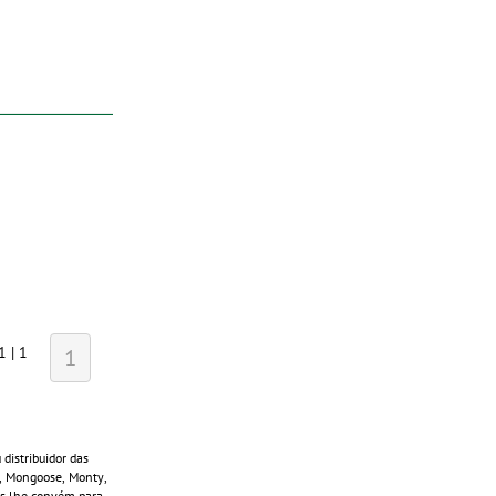
1 | 1
1
distribuidor das
s, Mongoose, Monty,
ais lhe convém para