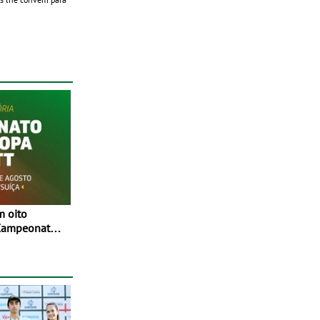
 Campeonato
 Entre 29 de
, em
íça