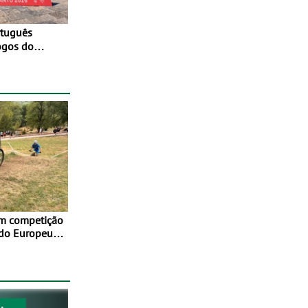
ogos do
to 2026
em competição
 do Europeu