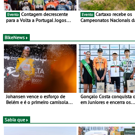
Contagem decrescente
Cartaxo recebe os
Evento
Evento
para a Volta a Portugal Jogos
Campeonatos Nacionais d
Santa Casa: as 17 equipas de
Juventude - Entre 31 de ju
2026
de agosto
BikeNews
Johansen vence o esforço de
Gonçalo Costa conquista o
Belém e é o primeiro camisola
em Juniores e encerra os
amarela da Volta a Portugal -
Nacionais da Juventude n
Prova decorre entre 5 e 16 de
Cartaxo
Agosto
Sabia que