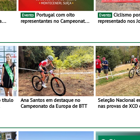
Portugal com oito
Ciclismo português
Evento
Evento
a
representantes no Campeonato
representado nos J
lho e 2
da Europa de BTT - Entre 29 de
Mediterrâneo Taran
julho e 2 de agosto, em
Monteceneri, na Suíça
 título
Ana Santos em destaque no
Seleção Nacional 
Campeonato da Europa de BTT
nas provas de XCO
o
de BTT