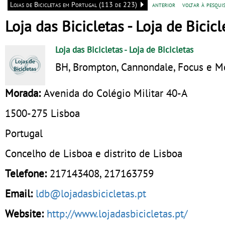
Lojas de Bicicletas em Portugal (113 de 223)
anterior
voltar à pesquis
Loja das Bicicletas - Loja de Bicicl
Loja das Bicicletas
- Loja de Bicicletas
BH, Brompton, Cannondale, Focus e M
Morada:
Avenida do Colégio Militar 40-A
1500-275
Lisboa
Portugal
Concelho de Lisboa e distrito de Lisboa
Telefone:
217143408
,
217163759
Email:
ldb@lojadasbicicletas.pt
Website:
http://www.lojadasbicicletas.pt/