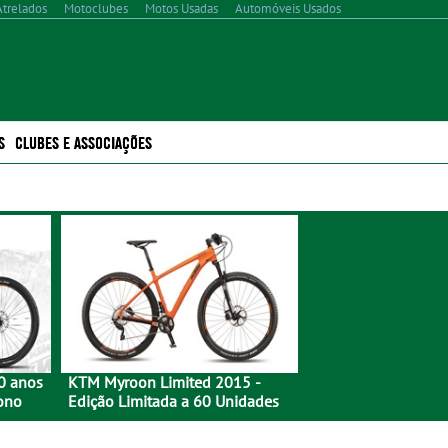
Atrelados
Motoclubes
Motos Usadas
Automóveis Usados
S
CLUBES E ASSOCIAÇÕES
0 anos
KTM Myroon Limited 2015 -
bono
Edição Limitada a 60 Unidades