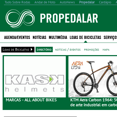
Tudo Sobre Rodas
Andar de Moto
AutoNews
Propedalar
Cardápio
AGENDA/EVENTOS
NOTÍCIAS
MULTIMÉDIA
LOJAS DE BICICLETAS
SERVIÇO
Lojas de Bicicletas
directório
notícias / eventos
promoções
mapa
MARCAS - ALL ABOUT BIKES
KTM Aera Carbon 1964: 5
de arte industrial em car