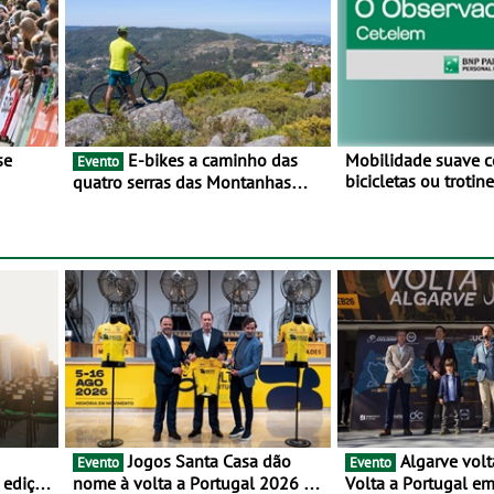
E-bikes a caminho das
Mobilidade suave 
Evento
bicicletas ou troti
quatro serras das Montanhas
vez mais adesão - 
 BTT e
Mágicas - Um desafio para 3 dias
metade dos condut
entre 8 e 10 de Junho
portugueses usam 
automóveis exclus
áreas urbanas
Jogos Santa Casa dão
Algarve volta a integrar a
Evento
Evento
 edição
nome à volta a Portugal 2026 e
Volta a Portugal e