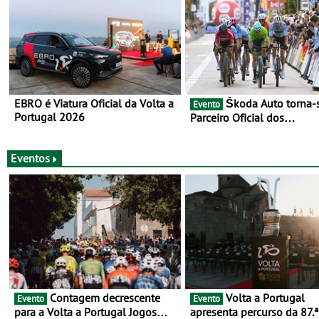
EBRO é Viatura Oficial da Volta a
Škoda Auto torna-se
Evento
Portugal 2026
Parceiro Oficial dos
Campeonatos Mundiais de
Gravel da UCI - Para os anos de
2025 e 2026
Eventos
Contagem decrescente
Volta a Portugal
Evento
Evento
para a Volta a Portugal Jogos
apresenta percurso da 87.ª