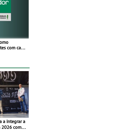
como
netes com cada
Mais de
ores
os
ivamente em
m 2026 com