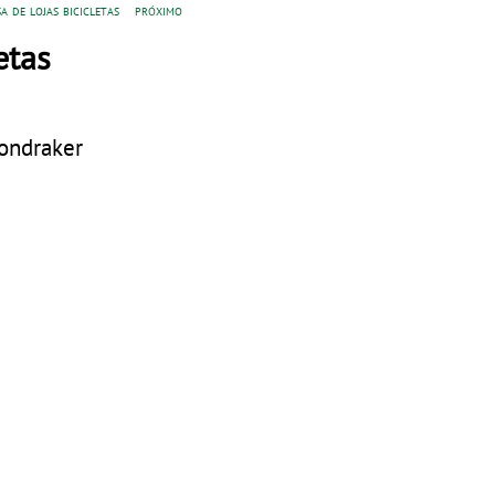
a de lojas bicicletas
próximo
etas
ondraker