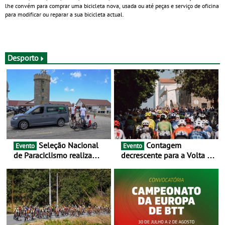
lhe convém para comprar uma bicicleta nova, usada ou até peças e serviço de oficina
para modificar ou reparar a sua bicicleta actual.
Desporto
Seleção Nacional
Contagem
Evento
Evento
de Paraciclismo realiza
decrescente para a Volta a
estágio em altitude de
Portugal Jogos Santa Casa:
preparação para o
as 17 equipas de 2026
Campeonato do Mundo