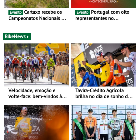
Cartaxo recebe os
Portugal com oito
Evento
Evento
Campeonatos Nacionais da
representantes no
Juventude - Entre 31 de
Campeonato da Europa de
julho e 2 de agosto
BTT - Entre 29 de julho e 2
de agosto, em
BikeNews
Monteceneri, na Suíça
Velocidade, emoção e
Tavira-Crédito Agrícola
volte-face: bem-vindos à
brilha no dia de sonho de
Volta a Portugal
Rui Oliveira