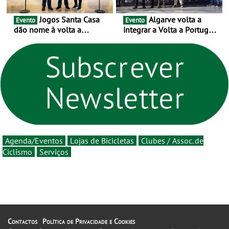
Jogos Santa Casa
Algarve volta a
Evento
Evento
dão nome à volta a
integrar a Volta a Portugal
Portugal 2026 e inauguram
em 2026 com chegada de
um novo ciclo da prova
etapa em Albufeira
rumo ao centenário - Volta
a Portugal em Bicicleta
estará na estrada entre 5 e
16 de agosto
Agenda/Eventos
Lojas de Bicicletas
Clubes / Assoc. de
Ciclismo
Serviços
Contactos
Política de Privacidade e Cookies