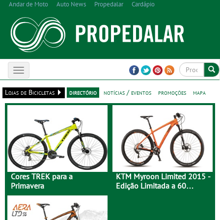
Andar de Moto
Auto News
Propedalar
Cardápio
Toggle
navigation
Lojas de Bicicletas
directório
notícias / eventos
promoções
mapa
Cores TREK para a
KTM Myroon Limited 2015 -
Primavera
Edição Limitada a 60
Unidades