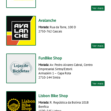
Ver mais
Avalanche
Morada:
Rua da Torre, 100 D
2750-762 Cascais
Ver mais
FunBike Shop
Morada:
Av. Pedro Alvares Cabral, Centro
Empresarial Sintra/Estoril
Armazém 1 – Capa Rota
2710-144 Sintra
Ver mais
Lisbon Bike Shop
Morada:
R. República da Bolívia 101B
Benfica
1500-545 Lisboa