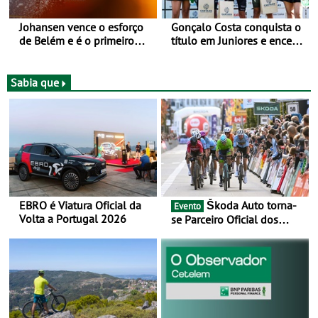
Johansen vence o esforço
Gonçalo Costa conquista o
de Belém e é o primeiro
título em Juniores e encerra
camisola amarela da Volta
os Nacionais da Juventude
a Portugal - Prova decorre
no Cartaxo
entre 5 e 16 de Agosto
Sabia que
EBRO é Viatura Oficial da
Škoda Auto torna-
Evento
Volta a Portugal 2026
se Parceiro Oficial dos
Campeonatos Mundiais de
BTT e Gravel da UCI - Para
os anos de 2025 e 2026