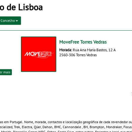
to de Lisboa
Concelho
MoveFree Torres Vedras
Morada:
Rua Ana Maria Bastos, 12 A
2560-306 Torres Vedras
er mais
tas em Portugal. Nome, morada, contactos e localização geográfica de cada revendedor ou 
Specialized, Trek, Electra, Qüer, Dahon, BMC, Cannondale , BH, Brompton, Mondraker, Focu
o, Merida, Pinarello, Conor, WRC, Orbea, Santa Cruz, entre outras. Encontre o local que m