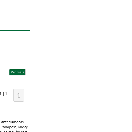
Ver mais
1 | 1
1
distribuidor das
s, Mongoose, Monty,
ais lhe convém para