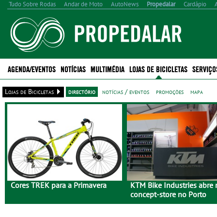
Tudo Sobre Rodas
Andar de Moto
AutoNews
Propedalar
Cardápio
AGENDA/EVENTOS
NOTÍCIAS
MULTIMÉDIA
LOJAS DE BICICLETAS
SERVIÇO
Lojas de Bicicletas
directório
notícias / eventos
promoções
mapa
Cores TREK para a Primavera
KTM Bike Industries abre
concept-store no Porto