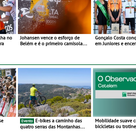
lha no
Johansen vence o esforço de
Gonçalo Costa conqu
ra
Belém e é o primeiro camisola
em Juniores e encer
amarela da Volta a Portugal -
Nacionais da Juven
Prova decorre entre 5 e 16 de
Cartaxo
Agosto
E-bikes a caminho das
Mobilidade suave 
Evento
bicicletas ou troti
quatro serras das Montanhas
vez mais adesão - 
 BTT e
Mágicas - Um desafio para 3 dias