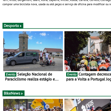
comprar uma bicicleta nova, usada ou até peças e serviço de oficina para modificar ou re
Desporto
Seleção Nacional de
Contagem decrescente
Evento
Evento
Paraciclismo realiza estágio em
para a Volta a Portugal Jo
altitude de preparação para o
Santa Casa: as 17 equipas
Campeonato do Mundo
2026
BikeNews