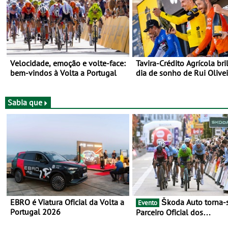
Velocidade, emoção e volte-face:
Tavira-Crédito Agrícola bri
bem-vindos à Volta a Portugal
dia de sonho de Rui Olivei
Sabia que
EBRO é Viatura Oficial da Volta a
Škoda Auto torna-se
Evento
Portugal 2026
Parceiro Oficial dos
Campeonatos Mundiais de