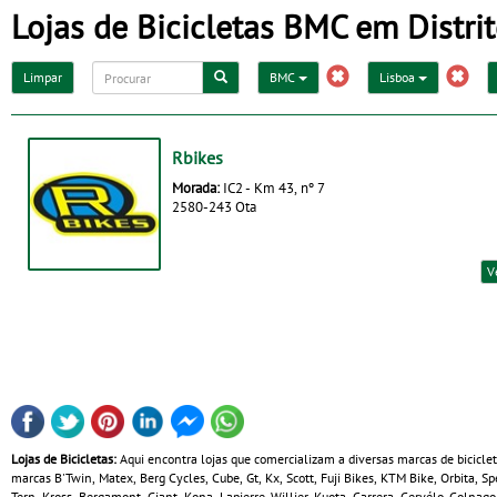
Lojas de Bicicletas BMC em Distri
Limpar
BMC
Lisboa
Rbikes
Morada:
IC2 - Km 43, nº 7
2580-243 Ota
V
Lojas de Bicicletas:
Aqui encontra lojas que comercializam a diversas marcas de bicicle
marcas B'Twin, Matex, Berg Cycles, Cube, Gt, Kx, Scott, Fuji Bikes, KTM Bike, Orbita, 
Tern, Kross, Bergamont, Giant, Kona, Lapierre, Willier, Kuota, Carrera, Cervélo, Colnag