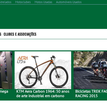
Atrelados
Motoclubes
Motos Usadas
Automóveis Usados
S
CLUBES E ASSOCIAÇÕES
 mega
KTM Aera Carbon 1964: 50 anos
Bicicletas TREK F
de arte industrial em carbono
RACING 2015