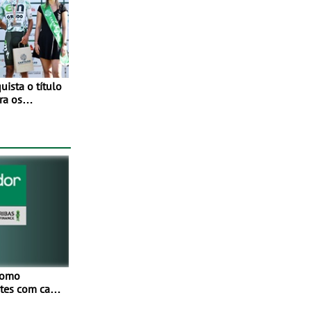
ista o título
ra os
tude no
como
netes com cada
Mais de