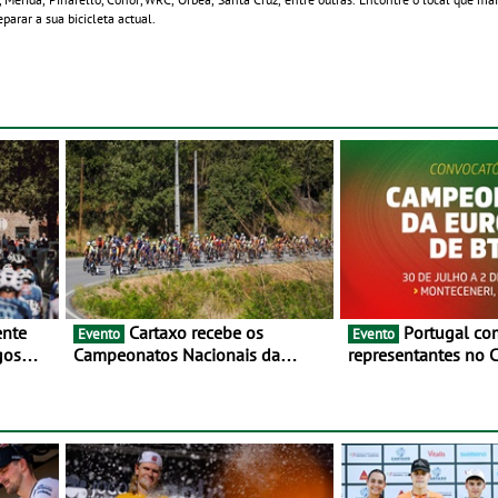
parar a sua bicicleta actual.
Cartaxo recebe os
Portugal com oito
Evento
Evento
gos
Campeonatos Nacionais da
representantes no
 de
Juventude - Entre 31 de julho e 2
da Europa de BTT -
de agosto
julho e 2 de agosto
Monteceneri, na Su