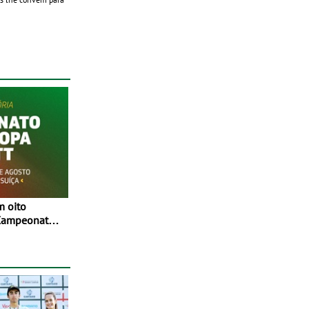
 Campeonato
 Entre 29 de
, em
íça