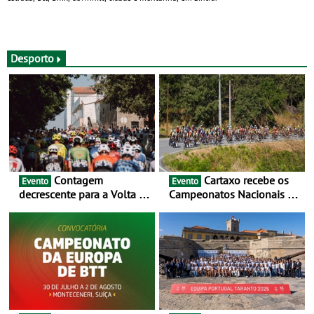
Desporto
Contagem
Cartaxo recebe os
Evento
Evento
decrescente para a Volta a
Campeonatos Nacionais da
Portugal Jogos Santa Casa:
Juventude - Entre 31 de
as 17 equipas de 2026
julho e 2 de agosto