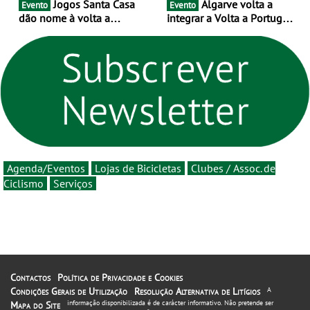
Jogos Santa Casa
Algarve volta a
Evento
Evento
dão nome à volta a
integrar a Volta a Portugal
Portugal 2026 e inauguram
em 2026 com chegada de
um novo ciclo da prova
etapa em Albufeira
rumo ao centenário - Volta
a Portugal em Bicicleta
estará na estrada entre 5 e
16 de agosto
Agenda/Eventos
Lojas de Bicicletas
Clubes / Assoc. de
Ciclismo
Serviços
Contactos
Política de Privacidade e Cookies
Condições Gerais de Utilização
Resolução Alternativa de Litígios
A
informação disponibilizada é de carácter informativo. Não pretende ser
Mapa do Site