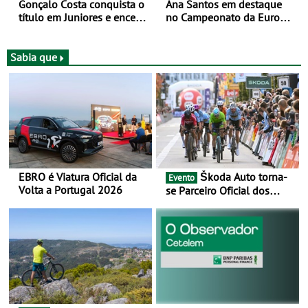
Gonçalo Costa conquista o
Ana Santos em destaque
título em Juniores e encerra
no Campeonato da Europa
os Nacionais da Juventude
de BTT
no Cartaxo
Sabia que
EBRO é Viatura Oficial da
Škoda Auto torna-
Evento
Volta a Portugal 2026
se Parceiro Oficial dos
Campeonatos Mundiais de
BTT e Gravel da UCI - Para
os anos de 2025 e 2026