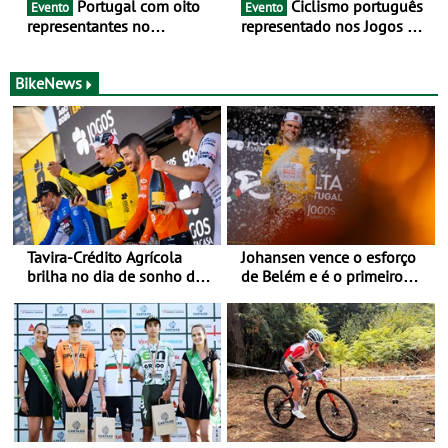
Portugal com oito
Ciclismo português
Evento
Evento
representantes no
representado nos Jogos do
Campeonato da Europa de
Mediterrâneo Taranto 2026
BTT - Entre 29 de julho e 2
de agosto, em
BikeNews
Monteceneri, na Suíça
Tavira-Crédito Agrícola
Johansen vence o esforço
brilha no dia de sonho de
de Belém e é o primeiro
Rui Oliveira
camisola amarela da Volta
a Portugal - Prova decorre
entre 5 e 16 de Agosto