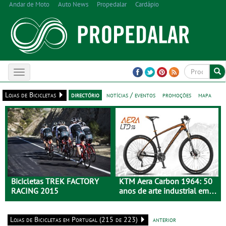
Andar de Moto
Auto News
Propedalar
Cardápio
Toggle
navigation
Lojas de Bicicletas
directório
notícias / eventos
promoções
mapa
Bicicletas TREK FACTORY
KTM Aera Carbon 1964: 50
RACING 2015
anos de arte industrial em
carbono
Lojas de Bicicletas em Portugal (215 de 223)
anterior