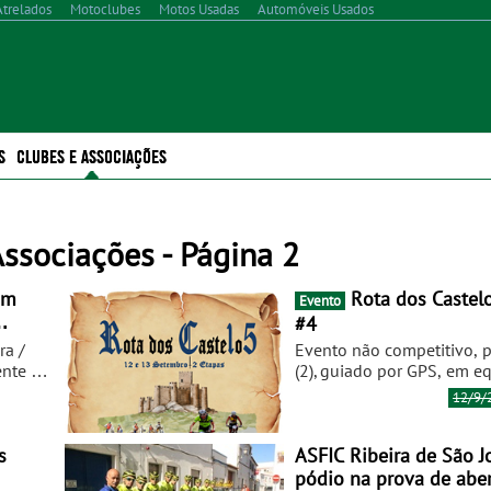
Atrelados
Motoclubes
Motos Usadas
Automóveis Usados
S
CLUBES E ASSOCIAÇÕES
Associações - Página 2
om
Rota dos Castelos - Edição
Evento
#4
ra /
Evento não competitivo, p
ente na
(2), guiado por GPS, em eq
var,
Inscrições
low cost
.
12/9/
 de
Para +informações, aceder
ipação
zona55biketeam.blogspot
o de
zona55biketeam@gmail.
s
ASFIC Ribeira de São J
pódio na prova de abe