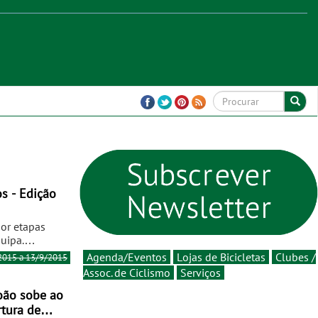
or etapas
uipa.
Agenda/Eventos
Lojas de Bicicletas
Clubes /
2015 a 13/9/2015
Assoc. de Ciclismo
Serviços
.pt ou
com
oão sobe ao
rtura de