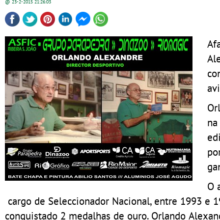
@ 23-2-2015
21:26:03
Af
Al
co
avi
Or
na
ed
po
ga
O 
cargo de Seleccionador Nacional, entre 1993 e 
conquistado 2 medalhas de ouro. Orlando Alexa