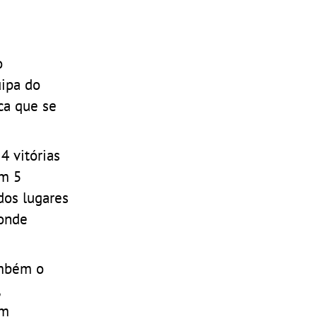
o
uipa do
ca que se
4 vitórias
em 5
dos lugares
 onde
ambém o
,
em