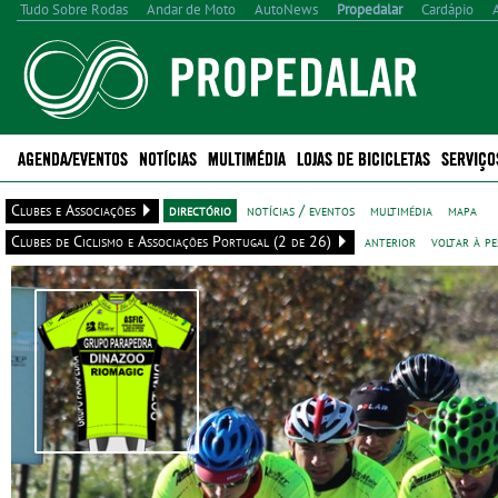
Tudo Sobre Rodas
Andar de Moto
AutoNews
Propedalar
Cardápio
AGENDA/EVENTOS
NOTÍCIAS
MULTIMÉDIA
LOJAS DE BICICLETAS
SERVIÇO
Clubes e Associações
directório
notícias / eventos
multimédia
mapa
Clubes de Ciclismo e Associações Portugal (2 de 26)
anterior
voltar à pe