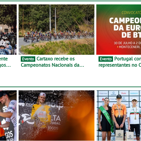
Cartaxo recebe os
Portugal com oito
Evento
Evento
gos
Campeonatos Nacionais da
representantes no
 de
Juventude - Entre 31 de julho e 2
da Europa de BTT -
de agosto
julho e 2 de agosto
Monteceneri, na Su