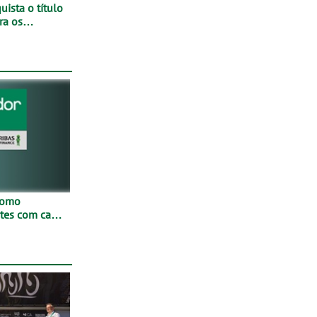
ista o título
ra os
tude no
como
netes com cada
Mais de
ores
os
ivamente em