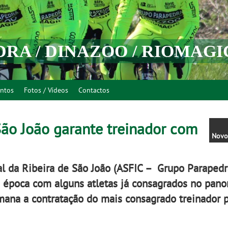
DRA / DINAZOO / RIOMAGI
entos
Fotos / Vídeos
Contactos
São João garante treinador com
Novo
ral da Ribeira de São João (ASFIC – Grupo Parapedr
ma época com alguns atletas já consagrados no pan
mana a contratação do mais consagrado treinador 