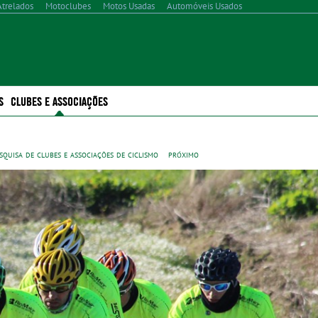
Atrelados
Motoclubes
Motos Usadas
Automóveis Usados
S
CLUBES E ASSOCIAÇÕES
squisa de clubes e associações de ciclismo
próximo