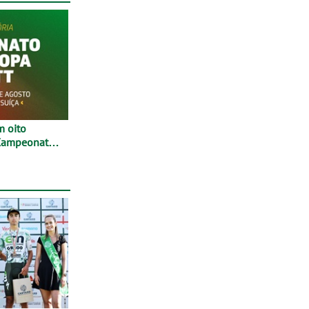
 Campeonato
 Entre 29 de
, em
íça