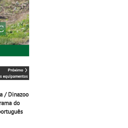
C
s equipamentos
a / Dinazoo
orama do
português