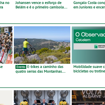
lha no
Johansen vence o esforço de
Gonçalo Costa conqu
ra
Belém e é o primeiro camisola
em Juniores e encer
amarela da Volta a Portugal -
Nacionais da Juven
Prova decorre entre 5 e 16 de
Cartaxo
Agosto
E-bikes a caminho das
Mobilidade suave 
Evento
bicicletas ou troti
quatro serras das Montanhas
vez mais adesão - 
 BTT e
Mágicas - Um desafio para 3 dias
metade dos condut
entre 8 e 10 de Junho
portugueses usam 
automóveis exclus
áreas urbanas