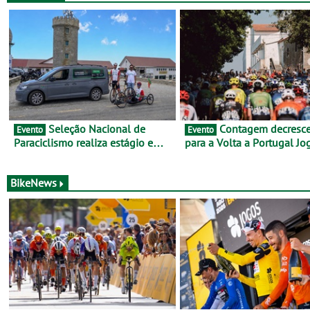
Seleção Nacional de
Contagem decrescente
Evento
Evento
Paraciclismo realiza estágio em
para a Volta a Portugal Jo
altitude de preparação para o
Santa Casa: as 17 equipas
Campeonato do Mundo
2026
BikeNews