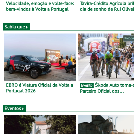
Velocidade, emoção e volte-face:
Tavira-Crédito Agrícola bri
bem-vindos à Volta a Portugal
dia de sonho de Rui Olivei
Sabia que
EBRO é Viatura Oficial da Volta a
Škoda Auto torna-se
Evento
Portugal 2026
Parceiro Oficial dos
Campeonatos Mundiais de
Gravel da UCI - Para os anos de
2025 e 2026
Eventos