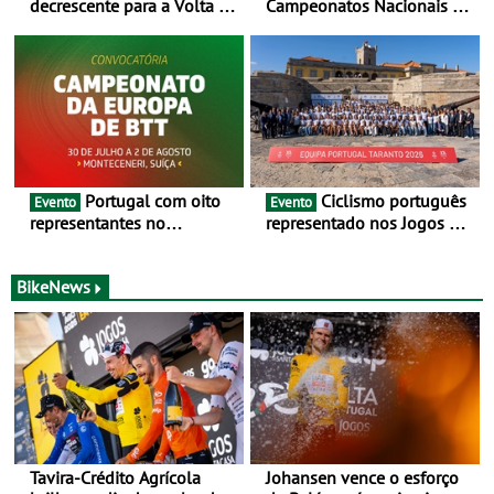
decrescente para a Volta a
Campeonatos Nacionais da
Portugal Jogos Santa Casa:
Juventude - Entre 31 de
as 17 equipas de 2026
julho e 2 de agosto
Portugal com oito
Ciclismo português
Evento
Evento
representantes no
representado nos Jogos do
Campeonato da Europa de
Mediterrâneo Taranto 2026
BTT - Entre 29 de julho e 2
de agosto, em
BikeNews
Monteceneri, na Suíça
Tavira-Crédito Agrícola
Johansen vence o esforço