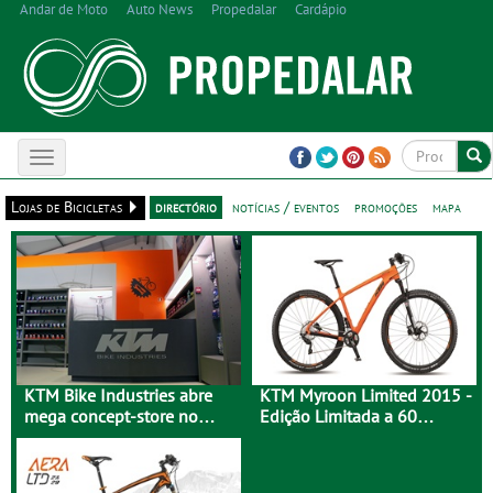
Andar de Moto
Auto News
Propedalar
Cardápio
Toggle
navigation
Lojas de Bicicletas
directório
notícias / eventos
promoções
mapa
KTM Bike Industries abre
KTM Myroon Limited 2015 -
mega concept-store no
Edição Limitada a 60
Porto
Unidades