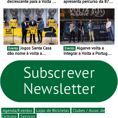
decrescente para a Volta a
apresenta percurso da 87.ª
Portugal Jogos Santa Casa:
edição - E inaugura-se um
as 17 equipas de 2026
novo ciclo rumo ao
centenário
Jogos Santa Casa
Algarve volta a
Evento
Evento
dão nome à volta a
integrar a Volta a Portugal
Portugal 2026 e inauguram
em 2026 com chegada de
um novo ciclo da prova
etapa em Albufeira
rumo ao centenário - Volta
a Portugal em Bicicleta
estará na estrada entre 5 e
16 de agosto
Agenda/Eventos
Lojas de Bicicletas
Clubes / Assoc. de
Ciclismo
Serviços