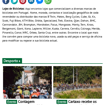
Lojas de Bicicletas:
Aqui encontra lojas que comercializam a diversas marcas de
bicicletas em Portugal. Nome, morada, contactos e localização geográfica de cada
revendedor ou distribuidor das marcas B'Twin, Matex, Berg Cycles, Cube, Gt, Kx,
Scott, Fuji Bikes, KTM Bike, Orbita, Specialized, Trek, Electra, Qüer, Dahon, BMC,
Cannondale , BH, Brompton, Mondraker, Focus, Mongoose, Monty, Tern, Kross,
Bergamont, Giant, Kona, Lapierre, Willier, Kuota, Carrera, Cervélo, Colnago, Merida,
Pinarello, Conor, WRC, Orbea, Santa Cruz, entre outras. Encontre o local que mais
lhe convém para comprar uma bicicleta nova, usada ou até peças e serviço de oficina
para modificar ou reparar a sua bicicleta actual.
Desporto
Contagem
Cartaxo recebe os
Evento
Evento