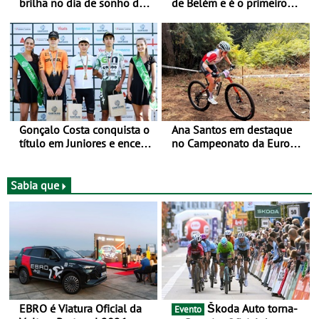
brilha no dia de sonho de
de Belém e é o primeiro
Rui Oliveira
camisola amarela da Volta
a Portugal - Prova decorre
entre 5 e 16 de Agosto
Gonçalo Costa conquista o
Ana Santos em destaque
título em Juniores e encerra
no Campeonato da Europa
os Nacionais da Juventude
de BTT
no Cartaxo
Sabia que
EBRO é Viatura Oficial da
Škoda Auto torna-
Evento