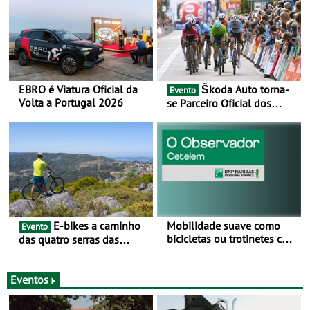
EBRO é Viatura Oficial da
Škoda Auto torna-
Evento
Volta a Portugal 2026
se Parceiro Oficial dos
Campeonatos Mundiais de
BTT e Gravel da UCI - Para
os anos de 2025 e 2026
E-bikes a caminho
Mobilidade suave como
Evento
bicicletas ou trotinetes com
das quatro serras das
cada vez mais adesão -
Montanhas Mágicas - Um
Mais de metade dos
desafio para 3 dias entre 8
condutores portugueses
e 10 de Junho
Eventos
usam os automóveis
exclusivamente em áreas