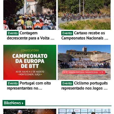
Contagem
Cartaxo recebe os
Evento
Evento
decrescente para a Volta a
Campeonatos Nacionais da
Portugal Jogos Santa Casa:
Juventude - Entre 31 de
as 17 equipas de 2026
julho e 2 de agosto
Portugal com oito
Ciclismo português
Evento
Evento
representantes no
representado nos Jogos do
Campeonato da Europa de
Mediterrâneo Taranto 2026
BTT - Entre 29 de julho e 2
de agosto, em
BikeNews
Monteceneri, na Suíça