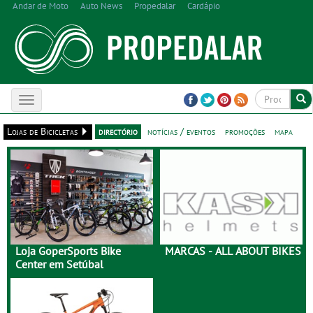
Andar de Moto
Auto News
Propedalar
Cardápio
Toggle
navigation
Lojas de Bicicletas
directório
notícias / eventos
promoções
mapa
Loja GoperSports Bike
MARCAS - ALL ABOUT BIKES
Center em Setúbal