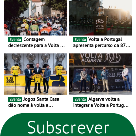
urbanas
Contagem
Volta a Portugal
Evento
Evento
decrescente para a Volta a
apresenta percurso da 87.ª
Portugal Jogos Santa Casa:
edição - E inaugura-se um
as 17 equipas de 2026
novo ciclo rumo ao
centenário
Jogos Santa Casa
Algarve volta a
Evento
Evento
dão nome à volta a
integrar a Volta a Portugal
Portugal 2026 e inauguram
em 2026 com chegada de
um novo ciclo da prova
etapa em Albufeira
rumo ao centenário - Volta
a Portugal em Bicicleta
estará na estrada entre 5 e