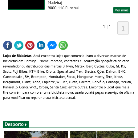
Madeira)
9000-116 Funchal
Ver mais
1 | 1
1
Lojas de Bicicletas:
Aqui encontra lojas que comercializam a diversas marcas de
bicicletas em Portugal. Nome, morada, contactos e localização geográfica de cada
revendedor ou distribuidor das marcas B'Twin, Matex, Berg Cycles, Cube, Gt, Kx,
Scott, Fuji Bikes, KTM Bike, Orbita, Specialized, Trek, Electra, Qüer, Dahon, BMC,
Cannondale , BH, Brompton, Mondraker, Focus, Mongoose, Monty, Tern, Kross,
Bergamont, Giant, Kona, Lapierre, Willier, Kuota, Carrera, Cervélo, Colnago, Merida,
Pinarello, Conor, WRC, Orbea, Santa Cruz, entre outras. Encontre o local que mais
lhe convém para comprar uma bicicleta nova, usada ou até peças e serviço de oficina
para modificar ou reparar a sua bicicleta actual.
Desporto