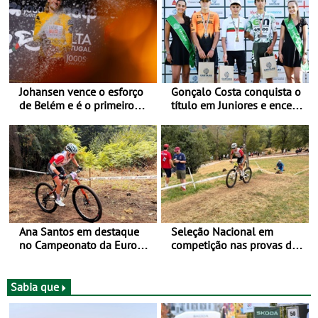
Johansen vence o esforço
Gonçalo Costa conquista o
de Belém e é o primeiro
título em Juniores e encerra
camisola amarela da Volta
os Nacionais da Juventude
a Portugal - Prova decorre
no Cartaxo
entre 5 e 16 de Agosto
Ana Santos em destaque
Seleção Nacional em
no Campeonato da Europa
competição nas provas de
de BTT
XCO do Europeu de BTT
Sabia que