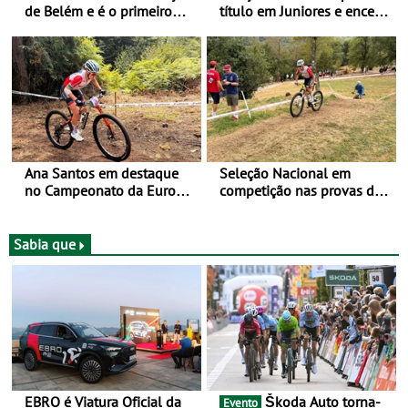
de Belém e é o primeiro
título em Juniores e encerra
camisola amarela da Volta
os Nacionais da Juventude
a Portugal - Prova decorre
no Cartaxo
entre 5 e 16 de Agosto
Ana Santos em destaque
Seleção Nacional em
no Campeonato da Europa
competição nas provas de
de BTT
XCO do Europeu de BTT
Sabia que
EBRO é Viatura Oficial da
Škoda Auto torna-
Evento