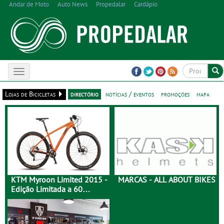
Andar de Moto
Auto News
Propedalar
Cardápio
Toggle
navigation
Lojas de Bicicletas
directório
notícias / eventos
promoções
mapa
KTM Myroon Limited 2015 -
MARCAS - ALL ABOUT BIKES
Edição Limitada a 60
Unidades