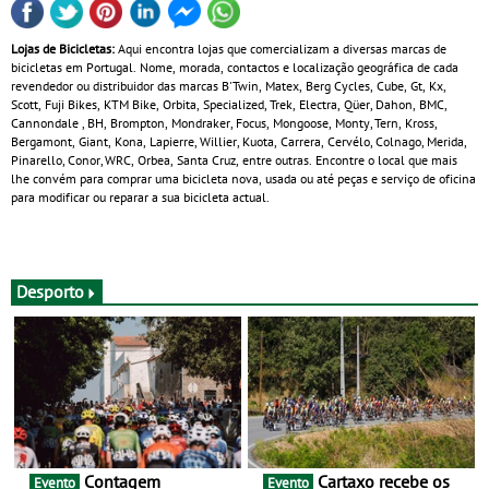
Lojas de Bicicletas:
Aqui encontra lojas que comercializam a diversas marcas de
bicicletas em Portugal. Nome, morada, contactos e localização geográfica de cada
revendedor ou distribuidor das marcas B'Twin, Matex, Berg Cycles, Cube, Gt, Kx,
Scott, Fuji Bikes, KTM Bike, Orbita, Specialized, Trek, Electra, Qüer, Dahon, BMC,
Cannondale , BH, Brompton, Mondraker, Focus, Mongoose, Monty, Tern, Kross,
Bergamont, Giant, Kona, Lapierre, Willier, Kuota, Carrera, Cervélo, Colnago, Merida,
Pinarello, Conor, WRC, Orbea, Santa Cruz, entre outras. Encontre o local que mais
lhe convém para comprar uma bicicleta nova, usada ou até peças e serviço de oficina
para modificar ou reparar a sua bicicleta actual.
Desporto
Contagem
Cartaxo recebe os
Evento
Evento