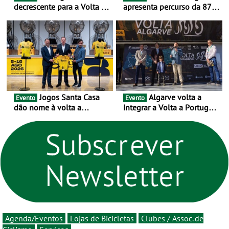
decrescente para a Volta a
apresenta percurso da 87.ª
Portugal Jogos Santa Casa:
edição - E inaugura-se um
as 17 equipas de 2026
novo ciclo rumo ao
centenário
Jogos Santa Casa
Algarve volta a
Evento
Evento
dão nome à volta a
integrar a Volta a Portugal
Portugal 2026 e inauguram
em 2026 com chegada de
um novo ciclo da prova
etapa em Albufeira
rumo ao centenário - Volta
a Portugal em Bicicleta
estará na estrada entre 5 e
16 de agosto
Agenda/Eventos
Lojas de Bicicletas
Clubes / Assoc. de