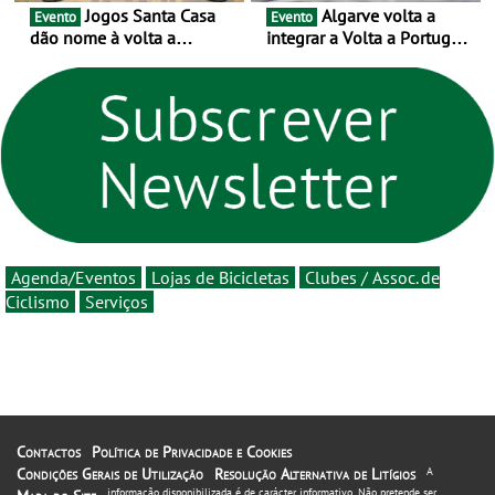
Jogos Santa Casa
Algarve volta a
Evento
Evento
dão nome à volta a
integrar a Volta a Portugal
Portugal 2026 e inauguram
em 2026 com chegada de
um novo ciclo da prova
etapa em Albufeira
rumo ao centenário - Volta
a Portugal em Bicicleta
estará na estrada entre 5 e
16 de agosto
Agenda/Eventos
Lojas de Bicicletas
Clubes / Assoc. de
Ciclismo
Serviços
Contactos
Política de Privacidade e Cookies
Condições Gerais de Utilização
Resolução Alternativa de Litígios
A
informação disponibilizada é de carácter informativo. Não pretende ser