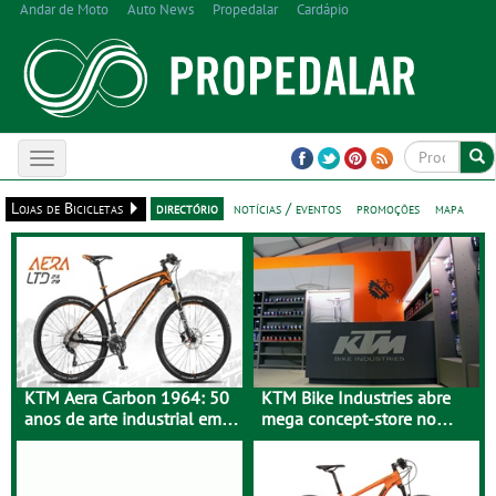
Andar de Moto
Auto News
Propedalar
Cardápio
Toggle
navigation
Lojas de Bicicletas
directório
notícias / eventos
promoções
mapa
KTM Aera Carbon 1964: 50
KTM Bike Industries abre
anos de arte industrial em
mega concept-store no
carbono
Porto