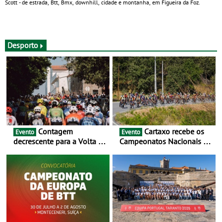
Scott - de estrada, Btt, Bmx, downhill, cidade e montanha, em Figueira da Foz.
Desporto
Contagem
Cartaxo recebe os
Evento
Evento
decrescente para a Volta a
Campeonatos Nacionais da
Portugal Jogos Santa Casa:
Juventude - Entre 31 de
as 17 equipas de 2026
julho e 2 de agosto