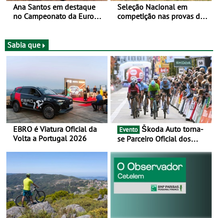
Ana Santos em destaque
Seleção Nacional em
no Campeonato da Europa
competição nas provas de
de BTT
XCO do Europeu de BTT
Sabia que
EBRO é Viatura Oficial da
Škoda Auto torna-
Evento
Volta a Portugal 2026
se Parceiro Oficial dos
Campeonatos Mundiais de
BTT e Gravel da UCI - Para
os anos de 2025 e 2026