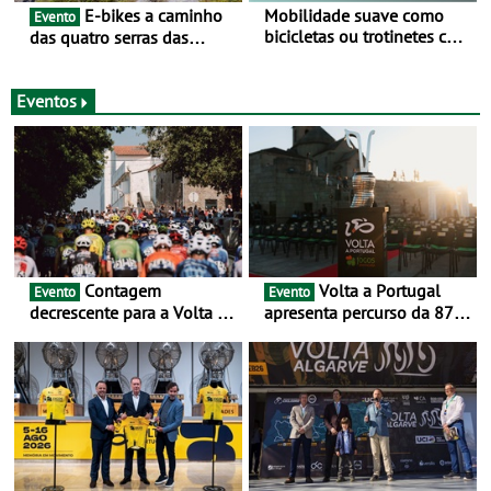
E-bikes a caminho
Mobilidade suave como
Evento
bicicletas ou trotinetes com
das quatro serras das
cada vez mais adesão -
Montanhas Mágicas - Um
Mais de metade dos
desafio para 3 dias entre 8
condutores portugueses
e 10 de Junho
Eventos
usam os automóveis
exclusivamente em áreas
urbanas
Contagem
Volta a Portugal
Evento
Evento
decrescente para a Volta a
apresenta percurso da 87.ª
Portugal Jogos Santa Casa:
edição - E inaugura-se um
as 17 equipas de 2026
novo ciclo rumo ao
centenário