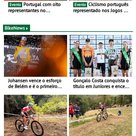
Portugal com oito
Ciclismo português
Evento
Evento
representantes no
representado nos Jogos do
Campeonato da Europa de
Mediterrâneo Taranto 2026
BTT - Entre 29 de julho e 2
de agosto, em
BikeNews
Monteceneri, na Suíça
Johansen vence o esforço
Gonçalo Costa conquista o
de Belém e é o primeiro
título em Juniores e encerra
camisola amarela da Volta
os Nacionais da Juventude
a Portugal - Prova decorre
no Cartaxo
entre 5 e 16 de Agosto