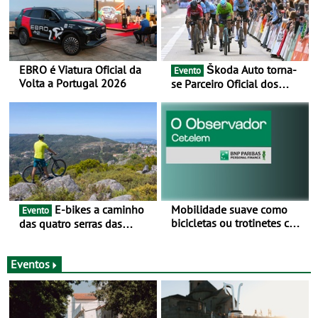
EBRO é Viatura Oficial da
Škoda Auto torna-
Evento
Volta a Portugal 2026
se Parceiro Oficial dos
Campeonatos Mundiais de
BTT e Gravel da UCI - Para
os anos de 2025 e 2026
E-bikes a caminho
Mobilidade suave como
Evento
bicicletas ou trotinetes com
das quatro serras das
cada vez mais adesão -
Montanhas Mágicas - Um
Mais de metade dos
desafio para 3 dias entre 8
condutores portugueses
e 10 de Junho
Eventos
usam os automóveis
exclusivamente em áreas
urbanas