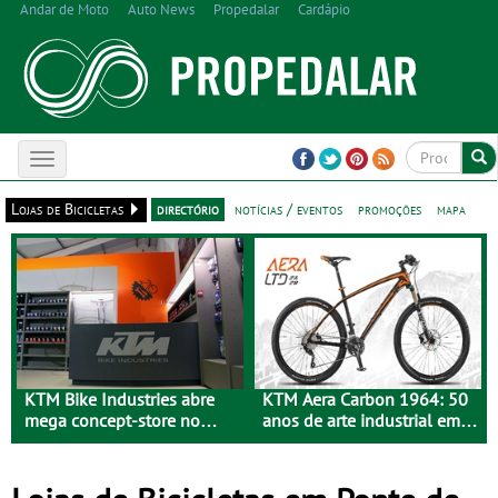
Andar de Moto
Auto News
Propedalar
Cardápio
Toggle
navigation
Lojas de Bicicletas
directório
notícias / eventos
promoções
mapa
KTM Bike Industries abre
KTM Aera Carbon 1964: 50
mega concept-store no
anos de arte industrial em
Porto
carbono