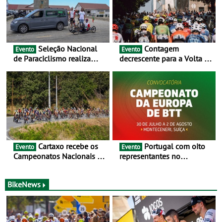
Seleção Nacional
Contagem
Evento
Evento
de Paraciclismo realiza
decrescente para a Volta a
estágio em altitude de
Portugal Jogos Santa Casa:
preparação para o
as 17 equipas de 2026
Campeonato do Mundo
Cartaxo recebe os
Portugal com oito
Evento
Evento
Campeonatos Nacionais da
representantes no
Juventude - Entre 31 de
Campeonato da Europa de
julho e 2 de agosto
BTT - Entre 29 de julho e 2
de agosto, em
BikeNews
Monteceneri, na Suíça