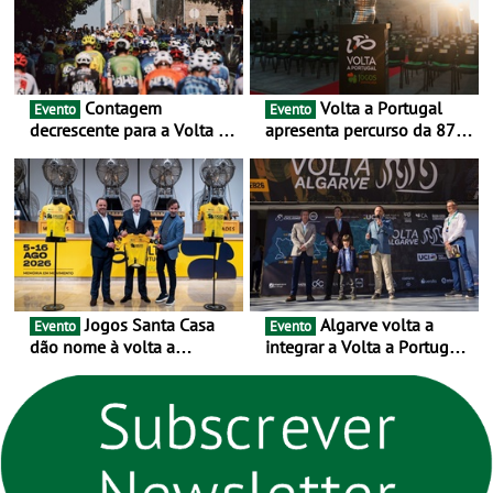
Contagem
Volta a Portugal
Evento
Evento
decrescente para a Volta a
apresenta percurso da 87.ª
Portugal Jogos Santa Casa:
edição - E inaugura-se um
as 17 equipas de 2026
novo ciclo rumo ao
centenário
Jogos Santa Casa
Algarve volta a
Evento
Evento
dão nome à volta a
integrar a Volta a Portugal
Portugal 2026 e inauguram
em 2026 com chegada de
um novo ciclo da prova
etapa em Albufeira
rumo ao centenário - Volta
a Portugal em Bicicleta
estará na estrada entre 5 e
16 de agosto