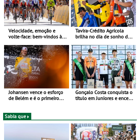
Velocidade, emoção e
Tavira-Crédito Agrícola
volte-face: bem-vindos à
brilha no dia de sonho de
Volta a Portugal
Rui Oliveira
Johansen vence o esforço
Gonçalo Costa conquista o
de Belém e é o primeiro
título em Juniores e encerra
camisola amarela da Volta
os Nacionais da Juventude
a Portugal - Prova decorre
no Cartaxo
entre 5 e 16 de Agosto
Sabia que