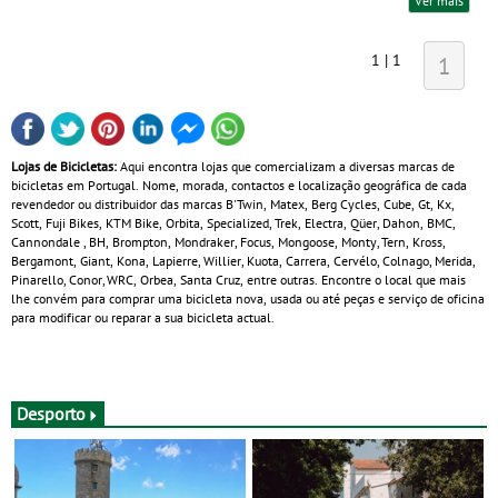
Ver mais
1 | 1
1
Lojas de Bicicletas:
Aqui encontra lojas que comercializam a diversas marcas de
bicicletas em Portugal. Nome, morada, contactos e localização geográfica de cada
revendedor ou distribuidor das marcas B'Twin, Matex, Berg Cycles, Cube, Gt, Kx,
Scott, Fuji Bikes, KTM Bike, Orbita, Specialized, Trek, Electra, Qüer, Dahon, BMC,
Cannondale , BH, Brompton, Mondraker, Focus, Mongoose, Monty, Tern, Kross,
Bergamont, Giant, Kona, Lapierre, Willier, Kuota, Carrera, Cervélo, Colnago, Merida,
Pinarello, Conor, WRC, Orbea, Santa Cruz, entre outras. Encontre o local que mais
lhe convém para comprar uma bicicleta nova, usada ou até peças e serviço de oficina
para modificar ou reparar a sua bicicleta actual.
Desporto