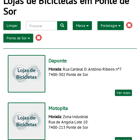
Lojas de Bicicletas em Ponte de
Sor
Limpar
Marca
Portalegre
Ponte de Sor
Daponte
Morada:
Rua Cardeal D. António Ribeiro nº7
7400-302 Ponte de Sor
Ver mais
Motopita
Morada:
Zona Industrial
Rua de Angola Lote 10
7400-213 Ponte de Sor