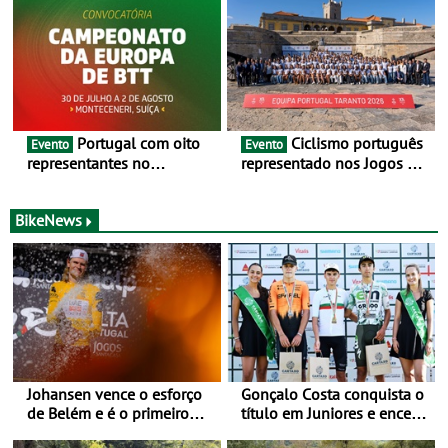
as 17 equipas de 2026
julho e 2 de agosto
Portugal com oito
Ciclismo português
Evento
Evento
representantes no
representado nos Jogos do
Campeonato da Europa de
Mediterrâneo Taranto 2026
BTT - Entre 29 de julho e 2
de agosto, em
BikeNews
Monteceneri, na Suíça
Johansen vence o esforço
Gonçalo Costa conquista o
de Belém e é o primeiro
título em Juniores e encerra
camisola amarela da Volta
os Nacionais da Juventude