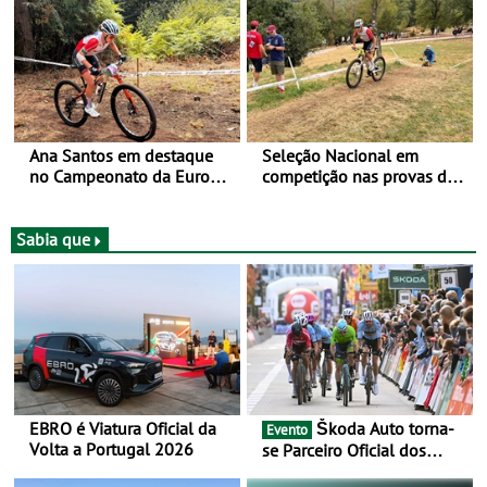
a Portugal - Prova decorre
no Cartaxo
entre 5 e 16 de Agosto
Ana Santos em destaque
Seleção Nacional em
no Campeonato da Europa
competição nas provas de
de BTT
XCO do Europeu de BTT
Sabia que
EBRO é Viatura Oficial da
Škoda Auto torna-
Evento
Volta a Portugal 2026
se Parceiro Oficial dos
Campeonatos Mundiais de