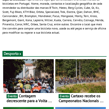
bicicletas em Portugal. Nome, morada, contactos e localização geográfica de cada
revendedor ou distribuidor das marcas B'Twin, Matex, Berg Cycles, Cube, Gt, Kx,
Scott, Fuji Bikes, KTM Bike, Orbita, Specialized, Trek, Electra, Qüer, Dahon, BMC,
Cannondale , BH, Brompton, Mondraker, Focus, Mongoose, Monty, Tern, Kross,
Bergamont, Giant, Kona, Lapierre, Willier, Kuota, Carrera, Cervélo, Colnago, Merida,
Pinarello, Conor, WRC, Orbea, Santa Cruz, entre outras. Encontre o local que mais
lhe convém para comprar uma bicicleta nova, usada ou até peças e serviço de oficina
para modificar ou reparar a sua bicicleta actual.
Desporto
Contagem
Cartaxo recebe os
Evento
Evento
decrescente para a Volta a
Campeonatos Nacionais da
Portugal Jogos Santa Casa:
Juventude - Entre 31 de