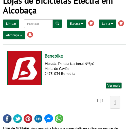
Lojas de Bicicletas Electra em
Alcobaça
Limpar
Electra
Leiria
Alcobaça
Benebike
Morada:
Estrada Nacional Nº8/6
Moita do Gavião
2475-034 Benedita
Ver mais
1 | 1
1
Lojas de Bicicletas:
Aqui encontra lojas que comercializam a diversas marcas de