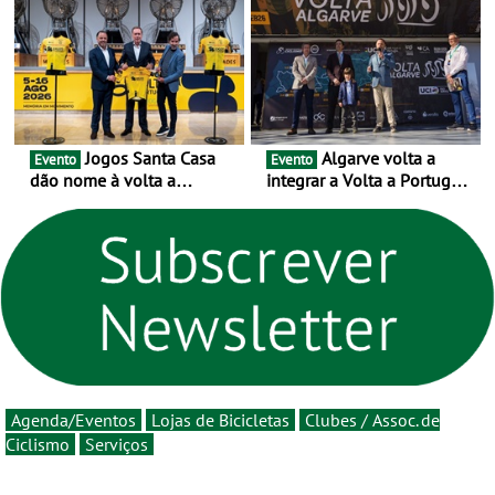
as 17 equipas de 2026
novo ciclo rumo ao
centenário
Jogos Santa Casa
Algarve volta a
Evento
Evento
dão nome à volta a
integrar a Volta a Portugal
Portugal 2026 e inauguram
em 2026 com chegada de
um novo ciclo da prova
etapa em Albufeira
rumo ao centenário - Volta
a Portugal em Bicicleta
estará na estrada entre 5 e
16 de agosto
Agenda/Eventos
Lojas de Bicicletas
Clubes / Assoc. de
Ciclismo
Serviços