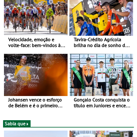
Velocidade, emoção e
Tavira-Crédito Agrícola
volte-face: bem-vindos à
brilha no dia de sonho de
Volta a Portugal
Rui Oliveira
Johansen vence o esforço
Gonçalo Costa conquista o
de Belém e é o primeiro
título em Juniores e encerra
camisola amarela da Volta
os Nacionais da Juventude
a Portugal - Prova decorre
no Cartaxo
entre 5 e 16 de Agosto
Sabia que