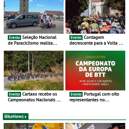
Seleção Nacional
Contagem
Evento
Evento
de Paraciclismo realiza
decrescente para a Volta a
estágio em altitude de
Portugal Jogos Santa Casa:
preparação para o
as 17 equipas de 2026
Campeonato do Mundo
Cartaxo recebe os
Portugal com oito
Evento
Evento
Campeonatos Nacionais da
representantes no
Juventude - Entre 31 de
Campeonato da Europa de
julho e 2 de agosto
BTT - Entre 29 de julho e 2
de agosto, em
BikeNews
Monteceneri, na Suíça