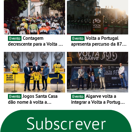
urbanas
Contagem
Volta a Portugal
Evento
Evento
decrescente para a Volta a
apresenta percurso da 87.ª
Portugal Jogos Santa Casa:
edição - E inaugura-se um
as 17 equipas de 2026
novo ciclo rumo ao
centenário
Jogos Santa Casa
Algarve volta a
Evento
Evento
dão nome à volta a
integrar a Volta a Portugal
Portugal 2026 e inauguram
em 2026 com chegada de
um novo ciclo da prova
etapa em Albufeira
rumo ao centenário - Volta
a Portugal em Bicicleta
estará na estrada entre 5 e