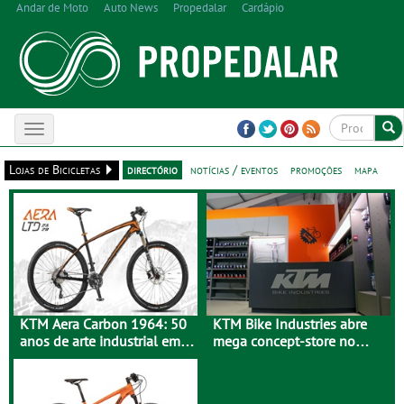
Andar de Moto
Auto News
Propedalar
Cardápio
Toggle
navigation
Lojas de Bicicletas
directório
notícias / eventos
promoções
mapa
KTM Aera Carbon 1964: 50
KTM Bike Industries abre
anos de arte industrial em
mega concept-store no
carbono
Porto