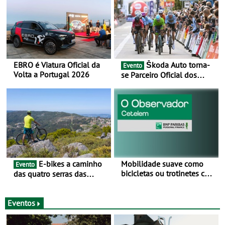
EBRO é Viatura Oficial da
Škoda Auto torna-
Evento
Volta a Portugal 2026
se Parceiro Oficial dos
Campeonatos Mundiais de
BTT e Gravel da UCI - Para
os anos de 2025 e 2026
E-bikes a caminho
Mobilidade suave como
Evento
bicicletas ou trotinetes com
das quatro serras das
cada vez mais adesão -
Montanhas Mágicas - Um
Mais de metade dos
desafio para 3 dias entre 8
condutores portugueses
e 10 de Junho
Eventos
usam os automóveis
exclusivamente em áreas