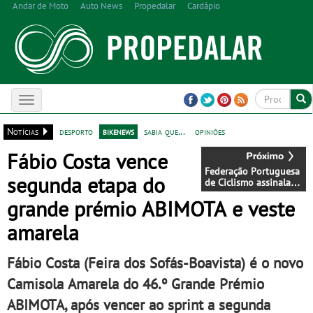
Andar de Moto
Auto News
Propedalar
Cardápio
Toggle
navigation
Notícias
desporto
bikenews
sabia que...
opiniões
Fábio Costa vence
Federação Portuguesa
segunda etapa do
de Ciclismo assinala
Dia Mundial da
grande prémio ABIMOTA e veste
Bicicleta com
atividades no
amarela
Velódromo Nacional
Fábio Costa (Feira dos Sofás-Boavista) é o novo
Camisola Amarela do 46.º Grande Prémio
ABIMOTA, após vencer ao sprint a segunda