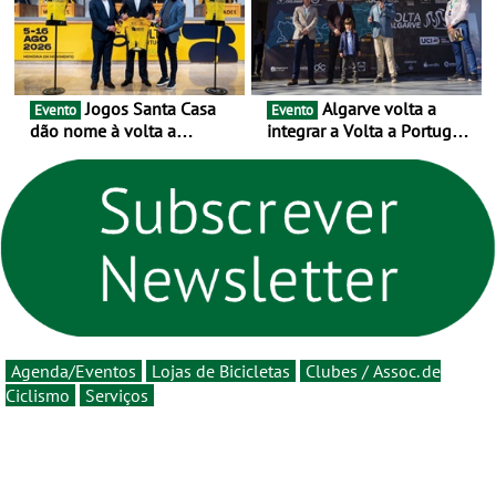
Jogos Santa Casa
Algarve volta a
Evento
Evento
dão nome à volta a
integrar a Volta a Portugal
Portugal 2026 e inauguram
em 2026 com chegada de
um novo ciclo da prova
etapa em Albufeira
rumo ao centenário - Volta
a Portugal em Bicicleta
estará na estrada entre 5 e
16 de agosto
Agenda/Eventos
Lojas de Bicicletas
Clubes / Assoc. de
Ciclismo
Serviços