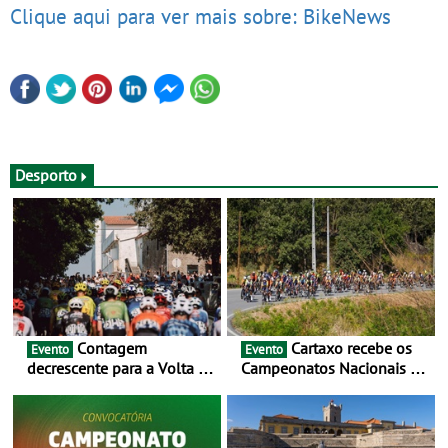
Clique aqui para ver mais sobre: BikeNews
Desporto
Contagem
Cartaxo recebe os
Evento
Evento
decrescente para a Volta a
Campeonatos Nacionais da
Portugal Jogos Santa Casa:
Juventude - Entre 31 de
as 17 equipas de 2026
julho e 2 de agosto