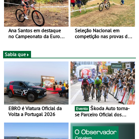
Ana Santos em destaque
Seleção Nacional em
no Campeonato da Europa
competição nas provas de
de BTT
XCO do Europeu de BTT
Sabia que
EBRO é Viatura Oficial da
Škoda Auto torna-
Evento
Volta a Portugal 2026
se Parceiro Oficial dos
Campeonatos Mundiais de
BTT e Gravel da UCI - Para
os anos de 2025 e 2026