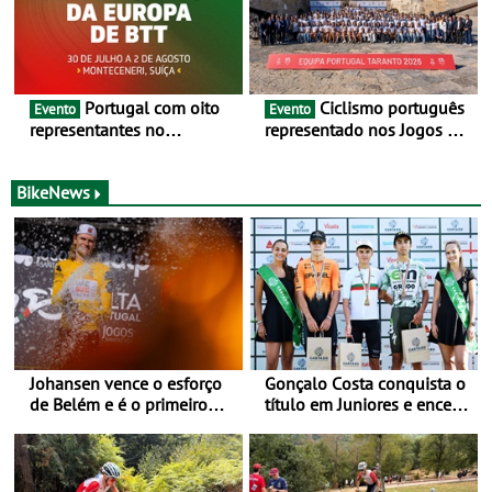
Portugal com oito
Ciclismo português
Evento
Evento
representantes no
representado nos Jogos do
Campeonato da Europa de
Mediterrâneo Taranto 2026
BTT - Entre 29 de julho e 2
de agosto, em
BikeNews
Monteceneri, na Suíça
Johansen vence o esforço
Gonçalo Costa conquista o
de Belém e é o primeiro
título em Juniores e encerra
camisola amarela da Volta
os Nacionais da Juventude
a Portugal - Prova decorre
no Cartaxo
entre 5 e 16 de Agosto