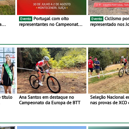
Portugal com oito
Ciclismo português
Evento
Evento
a
representantes no Campeonato
representado nos J
lho e 2
da Europa de BTT - Entre 29 de
Mediterrâneo Taran
julho e 2 de agosto, em
Monteceneri, na Suíça
 título
Ana Santos em destaque no
Seleção Nacional 
Campeonato da Europa de BTT
nas provas de XCO
o
de BTT