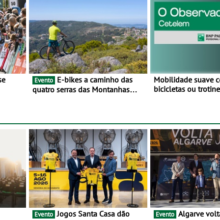
E-bikes a caminho das
Mobilidade suave 
Evento
bicicletas ou troti
quatro serras das Montanhas
vez mais adesão - 
 BTT e
Mágicas - Um desafio para 3 dias
metade dos condut
entre 8 e 10 de Junho
portugueses usam 
automóveis exclus
áreas urbanas
Jogos Santa Casa dão
Algarve volta a integrar a
Evento
Evento