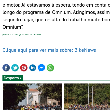
e motor. Já estávamos à espera, tendo em conta 
longo do programa de Omnium. Atingimos, assim,
segundo lugar, que resulta do trabalho muito b
Omnium”.
propedalar.com
@ 4-5-2026
13:58:06
Clique aqui para ver mais sobre: BikeNews
Desporto