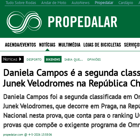
Tudo Sobre Rodas
Andar de Moto
AutoNews
Propedalar
Cardápio
AGENDA/EVENTOS
NOTÍCIAS
MULTIMÉDIA
LOJAS DE BICICLETAS
SERVIÇO
Notícias
desporto
bikenews
sabia que...
opiniões
Daniela Campos é a segunda clas
Junek Velodromes na República C
Daniela Campos foi a segunda classificada em O
Junek Velodromes, que decorre em Praga, na Repú
Nacional nesta prova, que conta para o ranking UC
provas que compõe o exigente programa de Omniu
propedalar.com
@ 4-5-2026
13:58:06