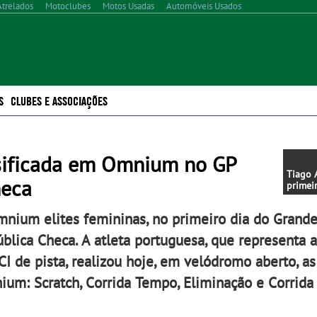
Atrelados
Motoclubes
Motos Usadas
Automóveis Usados
S
CLUBES E ASSOCIAÇÕES
sificada em Omnium no GP
Tiago 
heca
primeir
Grande
Anicol
mnium elites femininas, no primeiro dia do Grand
blica Checa. A atleta portuguesa, que representa 
I de pista, realizou hoje, em velódromo aberto, as
m: Scratch, Corrida Tempo, Eliminação e Corrida 