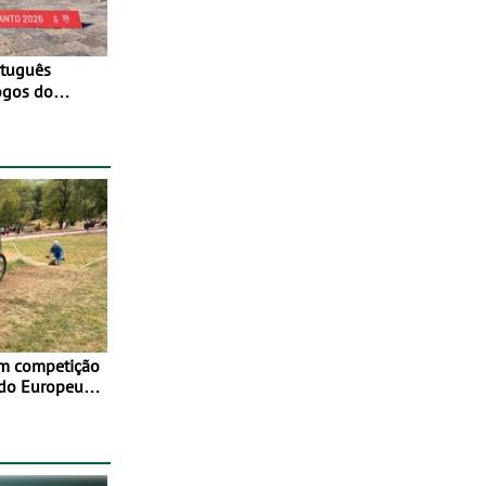
ogos do
to 2026
em competição
 do Europeu