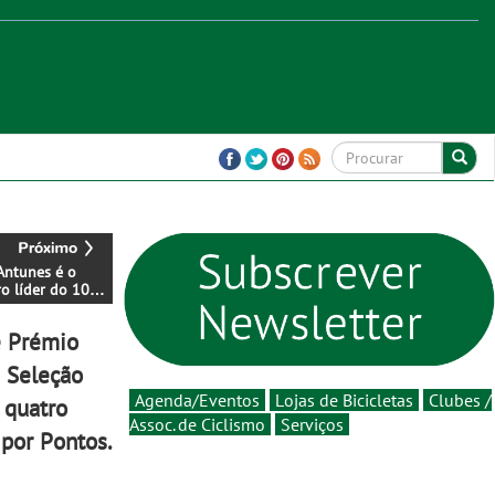
Antunes é o
o líder do 10.º
 Prémio
or
e Prémio
a Seleção
Agenda/Eventos
Lojas de Bicicletas
Clubes /
 quatro
Assoc. de Ciclismo
Serviços
por Pontos.