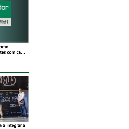
como
netes com cada
Mais de
ores
os
ivamente em