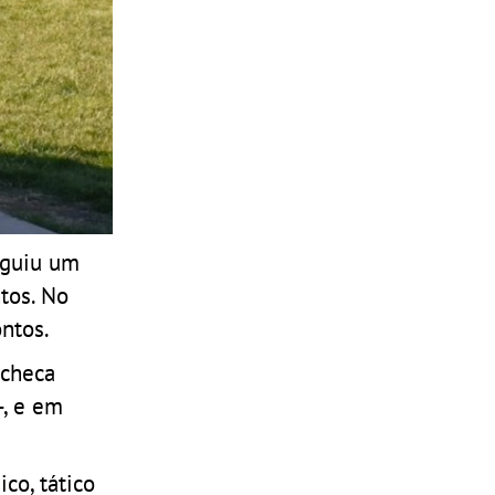
eguiu um
tos. No
ntos.
 checa
-, e em
co, tático