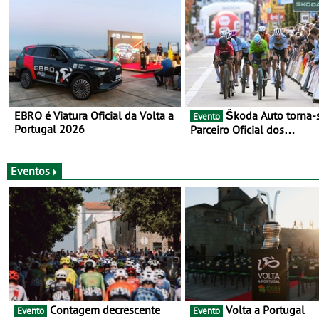
EBRO é Viatura Oficial da Volta a
Škoda Auto torna-se
Evento
Portugal 2026
Parceiro Oficial dos
Campeonatos Mundiais de
Gravel da UCI - Para os anos de
2025 e 2026
Eventos
Contagem decrescente
Volta a Portugal
Evento
Evento