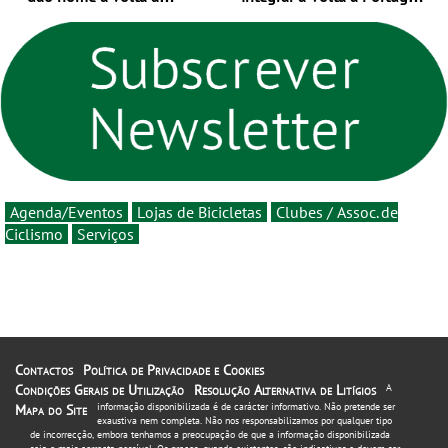
Portugal 2026 e inauguram
em 2026 com chegada de
um novo ciclo da prova
etapa em Albufeira
rumo ao centenário - Volta
a Portugal em Bicicleta
estará na estrada entre 5 e
16 de agosto
Agenda/Eventos
Lojas de Bicicletas
Clubes / Assoc. de
Ciclismo
Serviços
Contactos
Política de Privacidade e Cookies
Condições Gerais de Utilização
Resolução Alternativa de Litígios
A
informação disponibilizada é de carácter informativo. Não pretende ser
Mapa do Site
exaustiva nem completa. Não nos responsabilizamos por qualquer tipo
de incorrecção, embora tenhamos a preocupação de que a informação disponibilizada