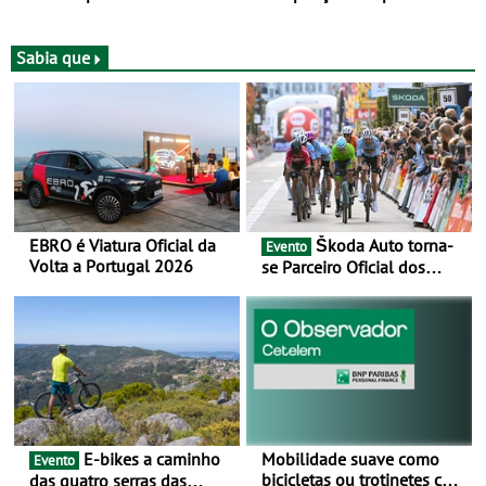
de BTT
XCO do Europeu de BTT
Sabia que
EBRO é Viatura Oficial da
Škoda Auto torna-
Evento
Volta a Portugal 2026
se Parceiro Oficial dos
Campeonatos Mundiais de
BTT e Gravel da UCI - Para
os anos de 2025 e 2026
E-bikes a caminho
Mobilidade suave como
Evento
bicicletas ou trotinetes com
das quatro serras das