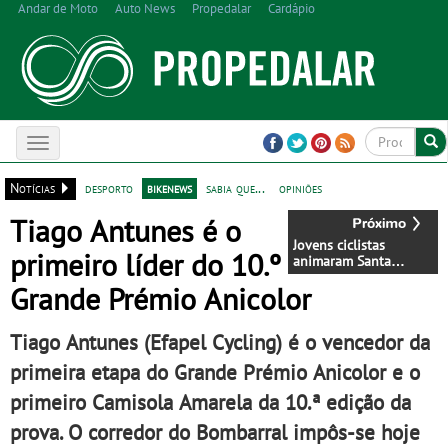
Andar de Moto
Auto News
Propedalar
Cardápio
Toggle
navigation
Notícias
desporto
bikenews
sabia que...
opiniões
Tiago Antunes é o
Jovens ciclistas
primeiro líder do 10.º
animaram Santa
Comba dão no
Grande Prémio Anicolor
encontro regional de
escolas de BTT
Tiago Antunes (Efapel Cycling) é o vencedor da
primeira etapa do Grande Prémio Anicolor e o
primeiro Camisola Amarela da 10.ª edição da
prova. O corredor do Bombarral impôs-se hoje