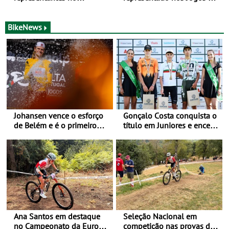
Campeonato da Europa de
Mediterrâneo Taranto 2026
BTT - Entre 29 de julho e 2
de agosto, em
BikeNews
Monteceneri, na Suíça
Johansen vence o esforço
Gonçalo Costa conquista o
de Belém e é o primeiro
título em Juniores e encerra
camisola amarela da Volta
os Nacionais da Juventude
a Portugal - Prova decorre
no Cartaxo
entre 5 e 16 de Agosto
Ana Santos em destaque
Seleção Nacional em
no Campeonato da Europa
competição nas provas de