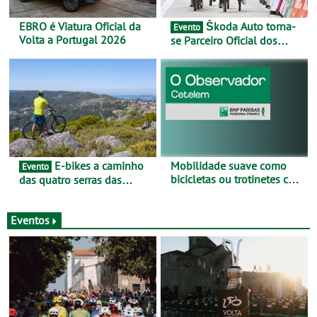
EBRO é Viatura Oficial da
Škoda Auto torna-
Evento
Volta a Portugal 2026
se Parceiro Oficial dos
Campeonatos Mundiais de
BTT e Gravel da UCI - Para
os anos de 2025 e 2026
E-bikes a caminho
Mobilidade suave como
Evento
bicicletas ou trotinetes com
das quatro serras das
cada vez mais adesão -
Montanhas Mágicas - Um
Mais de metade dos
desafio para 3 dias entre 8
condutores portugueses
e 10 de Junho
Eventos
usam os automóveis
exclusivamente em áreas
urbanas