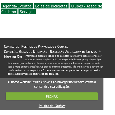
Agenda/Eventos
Lojas de Bicicletas
Clubes / Assoc. de
Ciclismo
Serviços
Contactos
Política de Privacidade e Cookies
Condições Gerais de Utilização
Resolução Alternativa de Litígios
A
informação disponibilizada é de carácter informativo. Não pretende ser
Mapa do Site
exaustiva nem completa. Não nos responsabilizamos por qualquer tipo
de incorrecção, embora tenhamos a preocupação de que a informação disponibilizada
seja o mais correcta possível. Os preços, quando existentes, são indicativos e devem ser
confirmados com os respectivos fornecedores ou marcas presentes neste portal, assim
como qualquer tipo de características técnicas.
O nosso website utiliza
Cookies
. Ao navegar no website estará a
consentir a sua utilização.
FECHAR
Política de
Cookies