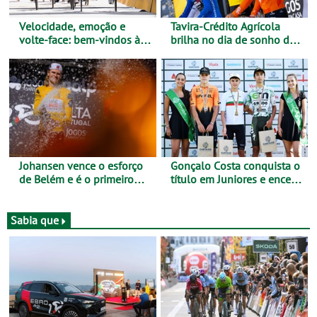
Velocidade, emoção e
Tavira-Crédito Agrícola
volte-face: bem-vindos à
brilha no dia de sonho de
Volta a Portugal
Rui Oliveira
Johansen vence o esforço
Gonçalo Costa conquista o
de Belém e é o primeiro
título em Juniores e encerra
camisola amarela da Volta
os Nacionais da Juventude
a Portugal - Prova decorre
no Cartaxo
entre 5 e 16 de Agosto
Sabia que