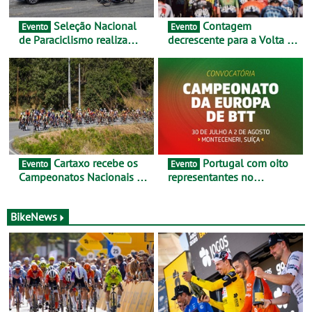
Seleção Nacional
Contagem
Evento
Evento
de Paraciclismo realiza
decrescente para a Volta a
estágio em altitude de
Portugal Jogos Santa Casa:
preparação para o
as 17 equipas de 2026
Campeonato do Mundo
Cartaxo recebe os
Portugal com oito
Evento
Evento
Campeonatos Nacionais da
representantes no
Juventude - Entre 31 de
Campeonato da Europa de
julho e 2 de agosto
BTT - Entre 29 de julho e 2
de agosto, em
BikeNews
Monteceneri, na Suíça