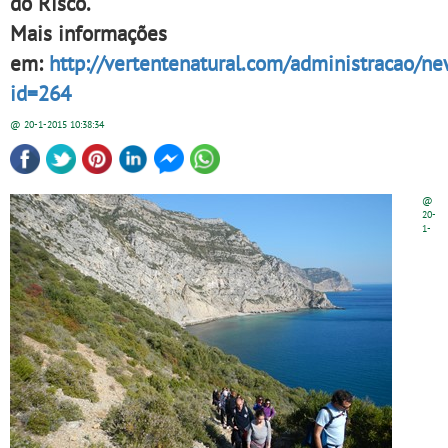
do Risco.
Mais informações
em:
http://vertentenatural.com/administracao/ne
id=264
@ 20-1-2015
10:38:34
@
20-
1-