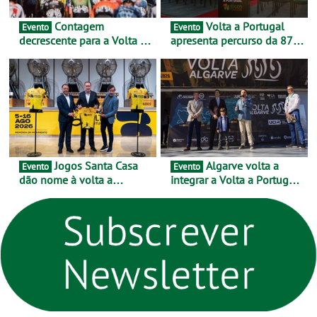
Contagem
Volta a Portugal
Evento
Evento
decrescente para a Volta a
apresenta percurso da 87.ª
Portugal Jogos Santa Casa:
edição - E inaugura-se um
as 17 equipas de 2026
novo ciclo rumo ao
centenário
Jogos Santa Casa
Algarve volta a
Evento
Evento
dão nome à volta a
integrar a Volta a Portugal
Portugal 2026 e inauguram
em 2026 com chegada de
um novo ciclo da prova
etapa em Albufeira
rumo ao centenário - Volta
a Portugal em Bicicleta
estará na estrada entre 5 e
16 de agosto