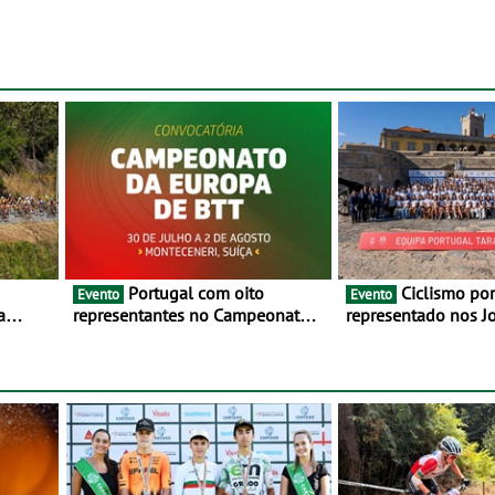
Portugal com oito
Ciclismo português
Evento
Evento
a
representantes no Campeonato
representado nos J
lho e 2
da Europa de BTT - Entre 29 de
Mediterrâneo Taran
julho e 2 de agosto, em
Monteceneri, na Suíça