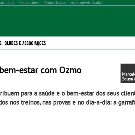
Atrelados
Motoclubes
Motos Usadas
Automóveis Usados
S
CLUBES E ASSOCIAÇÕES
e bem-estar com Ozmo
Marcel
Sousa 
discri
modali
ribuem para a saúde e o bem-estar dos seus clien
s nos treinos, nas provas e no dia-a-dia: a garra