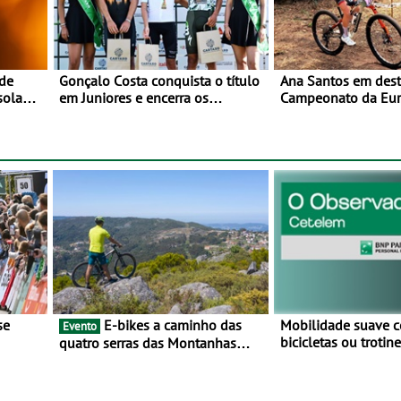
 de
Gonçalo Costa conquista o título
Ana Santos em des
sola
em Juniores e encerra os
Campeonato da Eur
l -
Nacionais da Juventude no
 de
Cartaxo
E-bikes a caminho das
Mobilidade suave 
Evento
bicicletas ou troti
quatro serras das Montanhas
vez mais adesão - 
 BTT e
Mágicas - Um desafio para 3 dias
metade dos condut
entre 8 e 10 de Junho
portugueses usam 