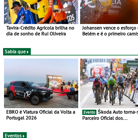
Tavira-Crédito Agrícola brilha no
Johansen vence o esforço
dia de sonho de Rui Oliveira
Belém e é o primeiro cami
amarela da Volta a Portuga
Prova decorre entre 5 e 16
Agosto
Sabia que
EBRO é Viatura Oficial da Volta a
Škoda Auto torna-se
Evento
Portugal 2026
Parceiro Oficial dos
Campeonatos Mundiais de
Gravel da UCI - Para os anos de
2025 e 2026
Eventos