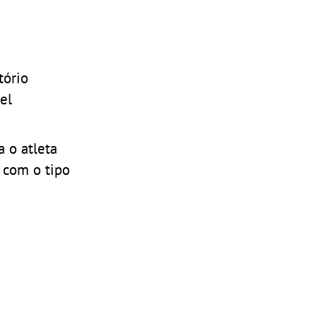
tório
el
 o atleta
 com o tipo