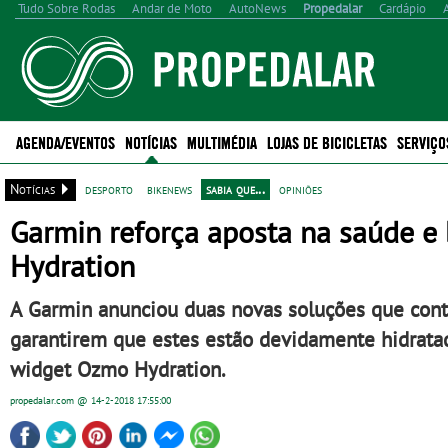
Tudo Sobre Rodas
Andar de Moto
AutoNews
Propedalar
Cardápio
AGENDA/EVENTOS
NOTÍCIAS
MULTIMÉDIA
LOJAS DE BICICLETAS
SERVIÇO
Notícias
desporto
bikenews
sabia que...
opiniões
Garmin reforça aposta na saúde 
Hydration
A Garmin anunciou duas novas soluções que cont
garantirem que estes estão devidamente hidratado
widget Ozmo Hydration.
propedalar.com
@ 14-2-2018
17:55:00