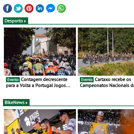
Desporto
Contagem decrescente
Cartaxo recebe os
Evento
Evento
para a Volta a Portugal Jogos
Campeonatos Nacionais d
Santa Casa: as 17 equipas de
Juventude - Entre 31 de ju
2026
de agosto
BikeNews