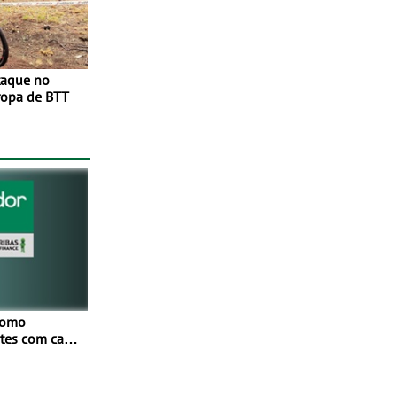
taque no
opa de BTT
como
netes com cada
Mais de
ores
os