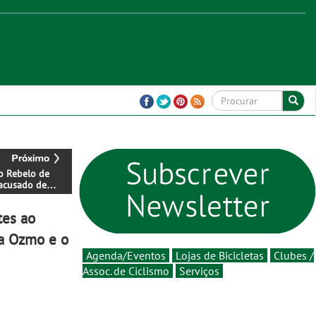
o Rebelo de
acusado de
minar
dades
tes ao
fa Ozmo e o
Agenda/Eventos
Lojas de Bicicletas
Clubes /
Assoc. de Ciclismo
Serviços