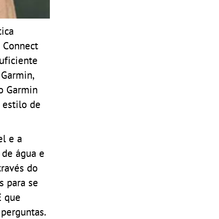
tica
a Connect
uficiente
 Garmin,
ao Garmin
estilo de
l e a
 de água e
través do
s para se
E que
 perguntas.