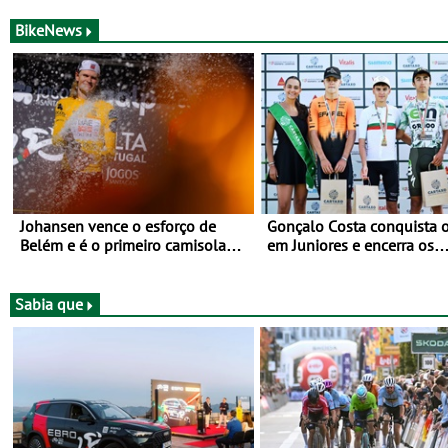
2026
de agosto
BikeNews
Johansen vence o esforço de
Gonçalo Costa conquista o
Belém e é o primeiro camisola
em Juniores e encerra os
amarela da Volta a Portugal -
Nacionais da Juventude n
Prova decorre entre 5 e 16 de
Cartaxo
Agosto
Sabia que