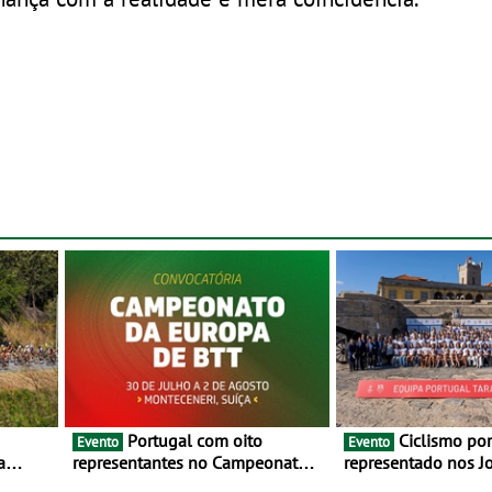
Portugal com oito
Ciclismo português
Evento
Evento
a
representantes no Campeonato
representado nos J
lho e 2
da Europa de BTT - Entre 29 de
Mediterrâneo Taran