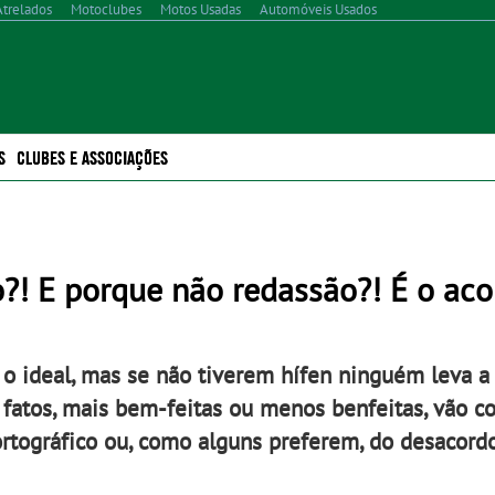
Atrelados
Motoclubes
Motos Usadas
Automóveis Usados
S
CLUBES E ASSOCIAÇÕES
?! E porque não redassão?! É o ac
o ideal, mas se não tiverem hífen ninguém leva a 
e fatos, mais bem-feitas ou menos benfeitas, vão c
 ortográfico ou, como alguns preferem, do desacord