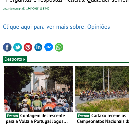
andardemoto.pt
@ 19-5-2015
11:53:00
Clique aqui para ver mais sobre: Opiniões
Desporto
Contagem decrescente
Cartaxo recebe os
Evento
Evento
para a Volta a Portugal Jogos
Campeonatos Nacionais d
Santa Casa: as 17 equipas de
Juventude - Entre 31 de ju