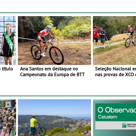
julho e 2 de agosto, em
Monteceneri, na Suíça
 título
Ana Santos em destaque no
Seleção Nacional 
Campeonato da Europa de BTT
nas provas de XCO
o
de BTT