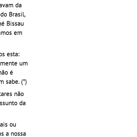
savam da
do Brasil,
né Bissau
tamos em
s esta:
vamente um
não é
 sabe. (*)
tares não
assunto da
ais ou
s a nossa