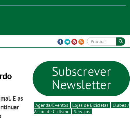
ordo
mal. E as
Agenda/Eventos
Lojas de Bicicletas
Clubes /
ontinuar
Assoc. de Ciclismo
Serviços
o