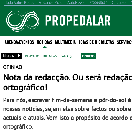
Tudo Sobre Rodas
Andar de Moto
AutoNews
Propedalar
Cardápio
AGENDA/EVENTOS
NOTÍCIAS
MULTIMÉDIA
LOJAS DE BICICLETAS
SERVIÇO
Notícias
desporto
bikenews
sabia que...
opiniões
OPINIÃO
Nota da redacção. Ou será redação
ortográfico!
Para nós, escrever fim-de-semana e pôr-do-sol é 
nossas notícias, sejam elas sobre factos ou sobr
actuais e atuais. Vem isto a propósito do acordo
ortográfico.