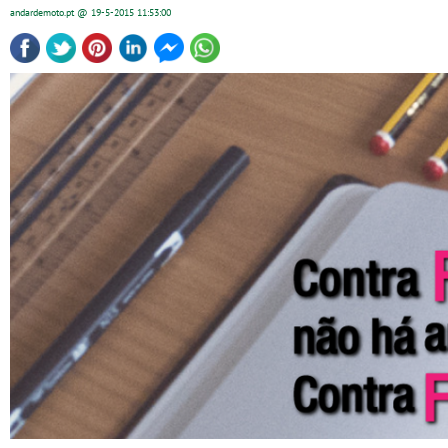
andardemoto.pt
@ 19-5-2015
11:53:00