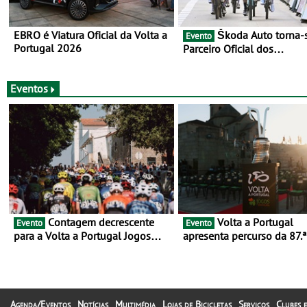
EBRO é Viatura Oficial da Volta a
Škoda Auto torna-se
Evento
Portugal 2026
Parceiro Oficial dos
Campeonatos Mundiais de
Gravel da UCI - Para os anos de
2025 e 2026
Eventos
Contagem decrescente
Volta a Portugal
Evento
Evento
para a Volta a Portugal Jogos
apresenta percurso da 87.ª
Santa Casa: as 17 equipas de
- E inaugura-se um novo c
2026
rumo ao centenário
Agenda/Eventos
Notícias
Multimédia
Lojas de Bicicletas
Serviços
Clubes e