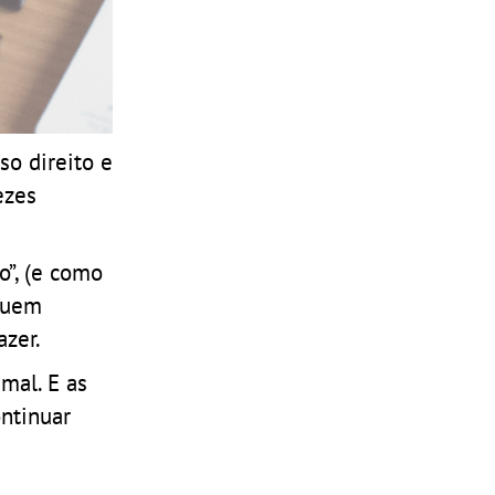
so direito e
ezes
”, (e como
 Quem
azer.
mal. E as
ontinuar