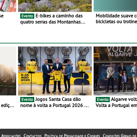
E-bikes a caminho das
Mobilidade suave 
Evento
bicicletas ou troti
quatro serras das Montanhas
vez mais adesão - 
 BTT e
Mágicas - Um desafio para 3 dias
metade dos condut
entre 8 e 10 de Junho
portugueses usam 
automóveis exclus
áreas urbanas
Jogos Santa Casa dão
Algarve volta a integrar a
Evento
Evento
 edição
nome à volta a Portugal 2026 e
Volta a Portugal e
iclo
inauguram um novo ciclo da
chegada de etapa e
prova rumo ao centenário - Volta
a Portugal em Bicicleta estará na
estrada entre 5 e 16 de agosto
 Associações
Contactos
Política de Privacidade e Cookies
Condições Gerais de