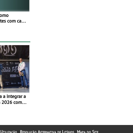
como
netes com cada
Mais de
ores
os
ivamente em
m 2026 com
m Albufeira
 Utilização
Resolução Alternativa de Litígios
Mapa do Site