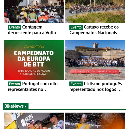
Contagem
Cartaxo recebe os
Evento
Evento
decrescente para a Volta a
Campeonatos Nacionais da
Portugal Jogos Santa Casa:
Juventude - Entre 31 de
as 17 equipas de 2026
julho e 2 de agosto
Portugal com oito
Ciclismo português
Evento
Evento
representantes no
representado nos Jogos do
Campeonato da Europa de
Mediterrâneo Taranto 2026
BTT - Entre 29 de julho e 2
de agosto, em
BikeNews
Monteceneri, na Suíça