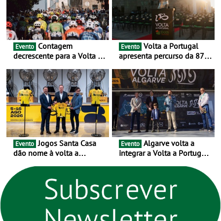
Contagem
Volta a Portugal
Evento
Evento
decrescente para a Volta a
apresenta percurso da 87.ª
Portugal Jogos Santa Casa:
edição - E inaugura-se um
as 17 equipas de 2026
novo ciclo rumo ao
centenário
Jogos Santa Casa
Algarve volta a
Evento
Evento
dão nome à volta a
integrar a Volta a Portugal
Portugal 2026 e inauguram
em 2026 com chegada de
um novo ciclo da prova
etapa em Albufeira
rumo ao centenário - Volta
a Portugal em Bicicleta
estará na estrada entre 5 e
16 de agosto