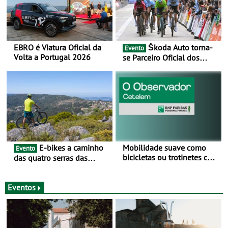
EBRO é Viatura Oficial da
Škoda Auto torna-
Evento
Volta a Portugal 2026
se Parceiro Oficial dos
Campeonatos Mundiais de
BTT e Gravel da UCI - Para
os anos de 2025 e 2026
E-bikes a caminho
Mobilidade suave como
Evento
bicicletas ou trotinetes com
das quatro serras das
cada vez mais adesão -
Montanhas Mágicas - Um
Mais de metade dos
desafio para 3 dias entre 8
condutores portugueses
e 10 de Junho
Eventos
usam os automóveis
exclusivamente em áreas
urbanas