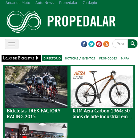
Andar de Moto
Auto News
Propedalar
Cardápio
Toggle
navigation
Lojas de Bicicletas
directório
notícias / eventos
promoções
mapa
Bicicletas TREK FACTORY
KTM Aera Carbon 1964: 50
RACING 2015
anos de arte industrial em
carbono