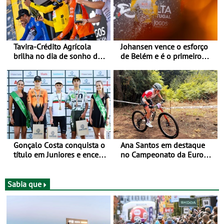
Tavira-Crédito Agrícola
Johansen vence o esforço
brilha no dia de sonho de
de Belém e é o primeiro
Rui Oliveira
camisola amarela da Volta
a Portugal - Prova decorre
entre 5 e 16 de Agosto
Gonçalo Costa conquista o
Ana Santos em destaque
título em Juniores e encerra
no Campeonato da Europa
os Nacionais da Juventude
de BTT
no Cartaxo
Sabia que