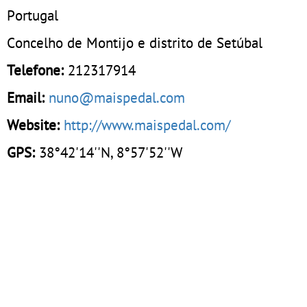
Portugal
Concelho de Montijo e distrito de Setúbal
Telefone:
212317914
Email:
nuno@maispedal.com
Website:
http://www.maispedal.com/
GPS:
38°42'14''N, 8°57'52''W