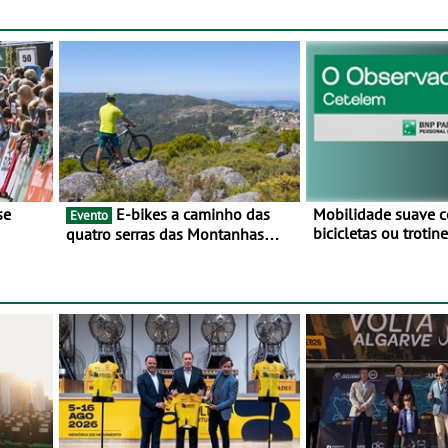
Agosto
E-bikes a caminho das
Mobilidade suave 
Evento
bicicletas ou troti
quatro serras das Montanhas
vez mais adesão - 
 BTT e
Mágicas - Um desafio para 3 dias
metade dos condut
entre 8 e 10 de Junho
portugueses usam 
automóveis exclus
áreas urbanas