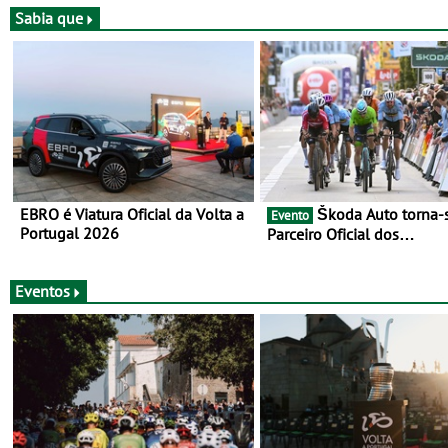
Jogos Santa Casa - mais o
Sabia que
prólogo inicial -, três chegadas
ao sprint
EBRO é Viatura Oficial da Volta a
Škoda Auto torna-se
Evento
Portugal 2026
Parceiro Oficial dos
Campeonatos Mundiais de
Gravel da UCI - Para os anos de
2025 e 2026
Eventos