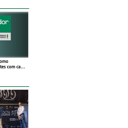
como
netes com cada
Mais de
ores
os
ivamente em