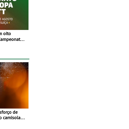
 Campeonato
 Entre 29 de
, em
íça
sforço de
o camisola
Portugal -
 5 e 16 de