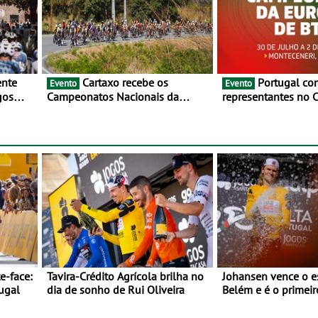
Cartaxo recebe os
Portugal com oito
Evento
Evento
gos
Campeonatos Nacionais da
representantes no
 de
Juventude - Entre 31 de julho e 2
da Europa de BTT -
de agosto
julho e 2 de agosto
Monteceneri, na Su
e-face:
Tavira-Crédito Agrícola brilha no
Johansen vence o e
ugal
dia de sonho de Rui Oliveira
Belém e é o primeir
amarela da Volta a 
Prova decorre entre