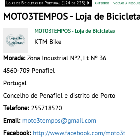
Lojas de Bicicletas em Portugal (124 de 223)
anterior
voltar à pesquis
MOTO3TEMPOS - Loja de Biciclet
MOTO3TEMPOS
- Loja de Bicicletas
KTM Bike
Morada:
Zona Industrial Nº2, Lt Nº 36
4560-709
Penafiel
Portugal
Concelho de Penafiel e distrito de Porto
Telefone:
255718520
Email:
moto3tempos@gmail.com
Facebook:
http://www.facebook.com/moto3t