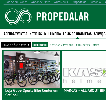
Tudo Sobre Rodas
Andar de Moto
AutoNews
Propedalar
Cardápio
AGENDA/EVENTOS
NOTÍCIAS
MULTIMÉDIA
LOJAS DE BICICLETAS
SERVIÇO
Lojas de Bicicletas
directório
notícias / eventos
promoções
mapa
Loja GoperSports Bike Center em
MARCAS - ALL ABOUT BIK
Setúbal