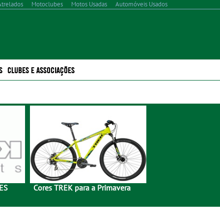
Atrelados
Motoclubes
Motos Usadas
Automóveis Usados
S
CLUBES E ASSOCIAÇÕES
ES
Cores TREK para a Primavera