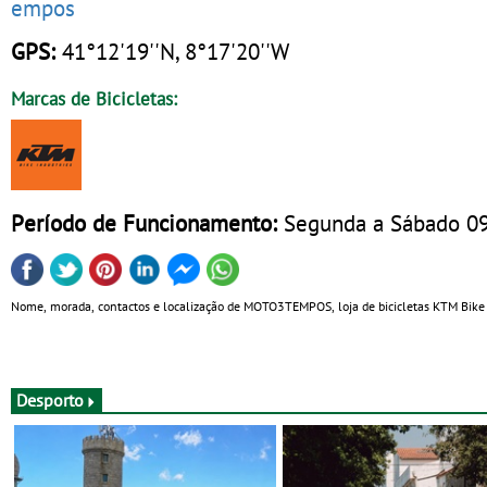
empos
GPS:
41°12'19''N, 8°17'20''W
Marcas de Bicicletas:
Período de Funcionamento:
Segunda a Sábado 0
Nome, morada, contactos e localização de MOTO3TEMPOS, loja de bicicletas KTM Bike -
Desporto