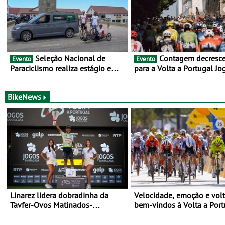
Seleção Nacional de
Contagem decrescente
Evento
Evento
Paraciclismo realiza estágio em
para a Volta a Portugal Jo
altitude de preparação para o
Santa Casa: as 17 equipas
Campeonato do Mundo
2026
BikeNews
Linarez lidera dobradinha da
Velocidade, emoção e volt
Tavfer-Ovos Matinados-
bem-vindos à Volta a Port
Mortágua na chegada a Elvas -
Três etapas da Volta a Portugal