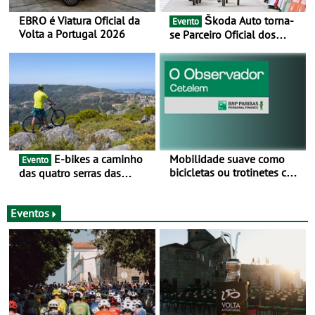
EBRO é Viatura Oficial da
Škoda Auto torna-
Evento
Volta a Portugal 2026
se Parceiro Oficial dos
Campeonatos Mundiais de
BTT e Gravel da UCI - Para
os anos de 2025 e 2026
E-bikes a caminho
Mobilidade suave como
Evento
bicicletas ou trotinetes com
das quatro serras das
cada vez mais adesão -
Montanhas Mágicas - Um
Mais de metade dos
desafio para 3 dias entre 8
condutores portugueses
e 10 de Junho
Eventos
usam os automóveis
exclusivamente em áreas
urbanas