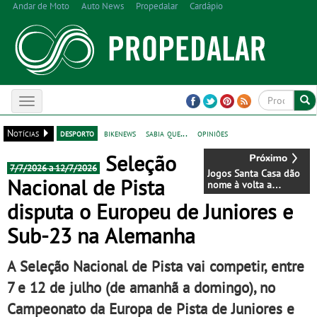
Andar de Moto
Auto News
Propedalar
Cardápio
Toggle
navigation
Notícias
desporto
bikenews
sabia que...
opiniões
Seleção
7/7/2026 a 12/7/2026
Jogos Santa Casa dão
Nacional de Pista
nome à volta a
Portugal 2026 e
disputa o Europeu de Juniores e
inauguram um novo
ciclo da prova rumo
Sub-23 na Alemanha
ao centenário - Volta a
Portugal em Bicicleta
estará na estrada
A Seleção Nacional de Pista vai competir, entre
entre 5 e 16 de agosto
7 e 12 de julho (de amanhã a domingo), no
Campeonato da Europa de Pista de Juniores e