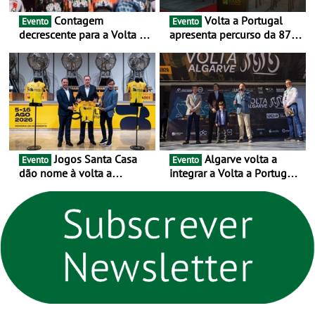
Contagem
Volta a Portugal
Evento
Evento
decrescente para a Volta a
apresenta percurso da 87.ª
Portugal Jogos Santa Casa:
edição - E inaugura-se um
as 17 equipas de 2026
novo ciclo rumo ao
centenário
Jogos Santa Casa
Algarve volta a
Evento
Evento
dão nome à volta a
integrar a Volta a Portugal
Portugal 2026 e inauguram
em 2026 com chegada de
um novo ciclo da prova
etapa em Albufeira
rumo ao centenário - Volta
a Portugal em Bicicleta
estará na estrada entre 5 e
16 de agosto