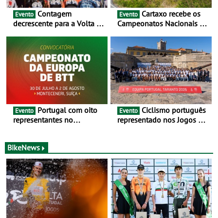
Contagem
Cartaxo recebe os
Evento
Evento
decrescente para a Volta a
Campeonatos Nacionais da
Portugal Jogos Santa Casa:
Juventude - Entre 31 de
as 17 equipas de 2026
julho e 2 de agosto
Portugal com oito
Ciclismo português
Evento
Evento
representantes no
representado nos Jogos do
Campeonato da Europa de
Mediterrâneo Taranto 2026
BTT - Entre 29 de julho e 2
de agosto, em
BikeNews
Monteceneri, na Suíça