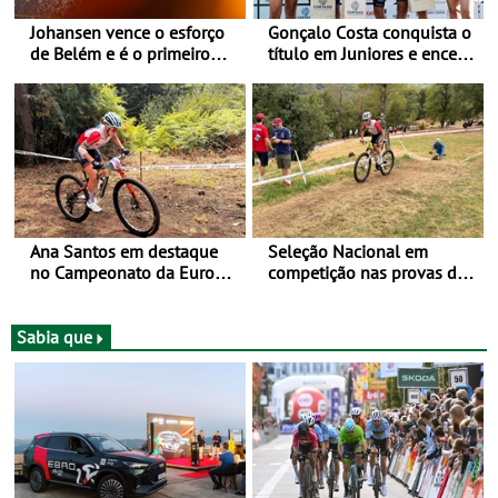
Johansen vence o esforço
Gonçalo Costa conquista o
de Belém e é o primeiro
título em Juniores e encerra
camisola amarela da Volta
os Nacionais da Juventude
a Portugal - Prova decorre
no Cartaxo
entre 5 e 16 de Agosto
Ana Santos em destaque
Seleção Nacional em
no Campeonato da Europa
competição nas provas de
de BTT
XCO do Europeu de BTT
Sabia que