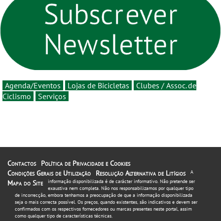
rumo ao centenário - Volta
a Portugal em Bicicleta
estará na estrada entre 5 e
16 de agosto
Agenda/Eventos
Lojas de Bicicletas
Clubes / Assoc. de
Ciclismo
Serviços
Contactos
Política de Privacidade e Cookies
Condições Gerais de Utilização
Resolução Alternativa de Litígios
A
informação disponibilizada é de carácter informativo. Não pretende ser
Mapa do Site
exaustiva nem completa. Não nos responsabilizamos por qualquer tipo
de incorrecção, embora tenhamos a preocupação de que a informação disponibilizada
seja o mais correcta possível. Os preços, quando existentes, são indicativos e devem ser
confirmados com os respectivos fornecedores ou marcas presentes neste portal, assim
como qualquer tipo de características técnicas.