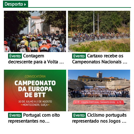
Desporto
Contagem
Cartaxo recebe os
Evento
Evento
decrescente para a Volta a
Campeonatos Nacionais da
Portugal Jogos Santa Casa:
Juventude - Entre 31 de
as 17 equipas de 2026
julho e 2 de agosto
Portugal com oito
Ciclismo português
Evento
Evento
representantes no
representado nos Jogos do
Campeonato da Europa de
Mediterrâneo Taranto 2026
BTT - Entre 29 de julho e 2