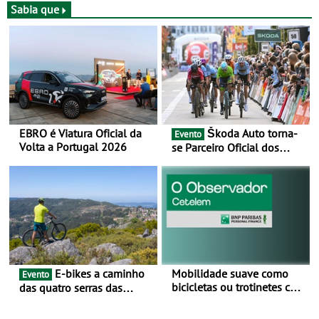
Sabia que
EBRO é Viatura Oficial da
Škoda Auto torna-
Evento
Volta a Portugal 2026
se Parceiro Oficial dos
Campeonatos Mundiais de
BTT e Gravel da UCI - Para
os anos de 2025 e 2026
E-bikes a caminho
Mobilidade suave como
Evento
bicicletas ou trotinetes com
das quatro serras das
cada vez mais adesão -
Montanhas Mágicas - Um
Mais de metade dos
desafio para 3 dias entre 8