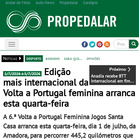
Andar de Moto
Auto News
Propedalar
Cardápio
Toggle
navigation
Notícias
desporto
bikenews
sabia que...
opiniões
Edição
1/7/2026 a 5/7/2026
Anadia recebe BTT
mais internacional da
Internacional em fim
de semana de decisões
Volta a Portugal feminina arranca
esta quarta-feira
A 6.ª Volta a Portugal Feminina Jogos Santa
Casa arranca esta quarta-feira, dia 1 de julho, da
Amadora, para percorrer 445,2 quilómetros que