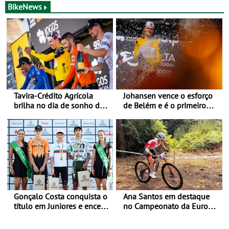
de agosto, em
BikeNews
Monteceneri, na Suíça
Tavira-Crédito Agrícola
Johansen vence o esforço
brilha no dia de sonho de
de Belém e é o primeiro
Rui Oliveira
camisola amarela da Volta
a Portugal - Prova decorre
entre 5 e 16 de Agosto
Gonçalo Costa conquista o
Ana Santos em destaque
título em Juniores e encerra
no Campeonato da Europa
os Nacionais da Juventude
de BTT
no Cartaxo