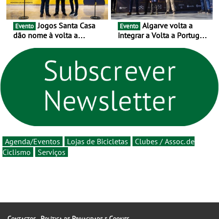
Jogos Santa Casa
Algarve volta a
Evento
Evento
dão nome à volta a
integrar a Volta a Portugal
Portugal 2026 e inauguram
em 2026 com chegada de
um novo ciclo da prova
etapa em Albufeira
rumo ao centenário - Volta
a Portugal em Bicicleta
estará na estrada entre 5 e
16 de agosto
Agenda/Eventos
Lojas de Bicicletas
Clubes / Assoc. de
Ciclismo
Serviços
Contactos
Política de Privacidade e Cookies