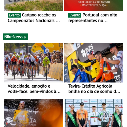
Cartaxo recebe os
Portugal com oito
Evento
Evento
Campeonatos Nacionais da
representantes no
Juventude - Entre 31 de
Campeonato da Europa de
julho e 2 de agosto
BTT - Entre 29 de julho e 2
de agosto, em
BikeNews
Monteceneri, na Suíça
Velocidade, emoção e
Tavira-Crédito Agrícola
volte-face: bem-vindos à
brilha no dia de sonho de
Volta a Portugal
Rui Oliveira