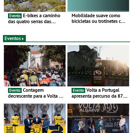
E-bikes a caminho
Mobilidade suave como
Evento
bicicletas ou trotinetes com
das quatro serras das
cada vez mais adesão -
Montanhas Mágicas - Um
Mais de metade dos
desafio para 3 dias entre 8
condutores portugueses
e 10 de Junho
Eventos
usam os automóveis
exclusivamente em áreas
urbanas
Contagem
Volta a Portugal
Evento
Evento
decrescente para a Volta a
apresenta percurso da 87.ª
Portugal Jogos Santa Casa:
edição - E inaugura-se um
as 17 equipas de 2026
novo ciclo rumo ao
centenário