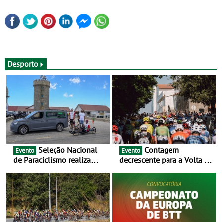
Desporto
Seleção Nacional
Contagem
Evento
Evento
de Paraciclismo realiza
decrescente para a Volta a
estágio em altitude de
Portugal Jogos Santa Casa:
preparação para o
as 17 equipas de 2026
Campeonato do Mundo