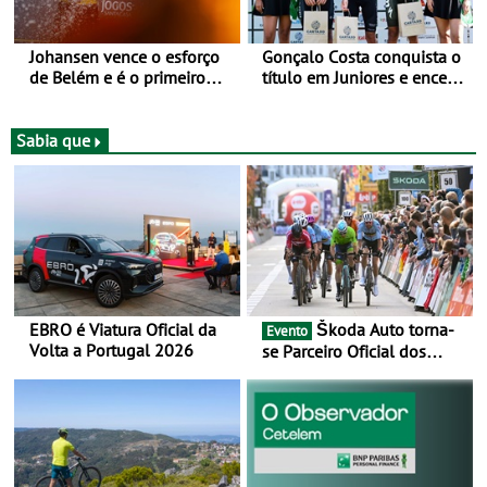
Johansen vence o esforço
Gonçalo Costa conquista o
de Belém e é o primeiro
título em Juniores e encerra
camisola amarela da Volta
os Nacionais da Juventude
a Portugal - Prova decorre
no Cartaxo
entre 5 e 16 de Agosto
Sabia que
EBRO é Viatura Oficial da
Škoda Auto torna-
Evento
Volta a Portugal 2026
se Parceiro Oficial dos
Campeonatos Mundiais de
BTT e Gravel da UCI - Para
os anos de 2025 e 2026