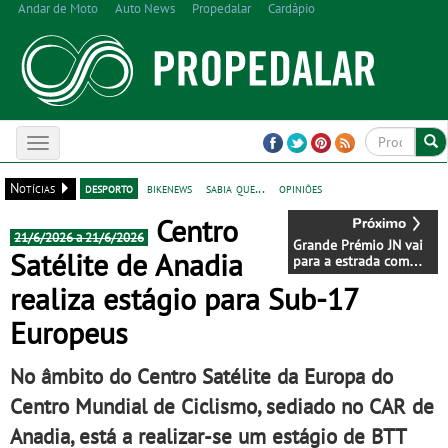
Andar de Moto
Auto News
Propedalar
Cardápio
Toggle
navigation
Notícias
desporto
bikenews
sabia que...
opiniões
Centro
21/6/2026 a 21/6/2026
Grande Prémio JN vai
Satélite de Anadia
para a estrada com
cinco etapas no norte
realiza estágio para Sub-17
Europeus
No âmbito do Centro Satélite da Europa do
Centro Mundial de Ciclismo, sediado no CAR de
Anadia, está a realizar-se um estágio de BTT