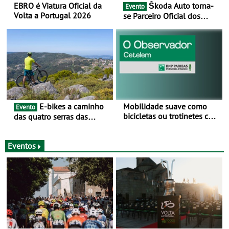
EBRO é Viatura Oficial da
Škoda Auto torna-
Evento
Volta a Portugal 2026
se Parceiro Oficial dos
Campeonatos Mundiais de
BTT e Gravel da UCI - Para
os anos de 2025 e 2026
E-bikes a caminho
Mobilidade suave como
Evento
bicicletas ou trotinetes com
das quatro serras das
cada vez mais adesão -
Montanhas Mágicas - Um
Mais de metade dos
desafio para 3 dias entre 8
condutores portugueses
e 10 de Junho
Eventos
usam os automóveis
exclusivamente em áreas
urbanas