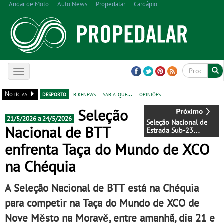
Andar de Moto
Auto News
Propedalar
Cardápio
Toggle
navigation
Notícias
desporto
bikenews
sabia que...
opiniões
Seleção
21/5/2026 a 24/5/2026
Seleção Nacional de
Nacional de BTT
Estrada Sub-23
disputa Ronde de
enfrenta Taça do Mundo de XCO
L'Isard em França
na Chéquia
A Seleção Nacional de BTT está na Chéquia
para competir na Taça do Mundo de XCO de
Nove Město na Moravě, entre amanhã, dia 21 e