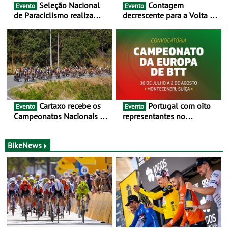
Seleção Nacional
Contagem
Evento
Evento
de Paraciclismo realiza
decrescente para a Volta a
estágio em altitude de
Portugal Jogos Santa Casa:
preparação para o
as 17 equipas de 2026
Campeonato do Mundo
Cartaxo recebe os
Portugal com oito
Evento
Evento
Campeonatos Nacionais da
representantes no
Juventude - Entre 31 de
Campeonato da Europa de
julho e 2 de agosto
BTT - Entre 29 de julho e 2
de agosto, em
BikeNews
Monteceneri, na Suíça