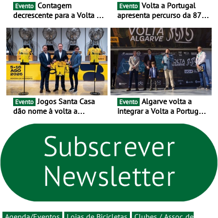
Contagem
Volta a Portugal
Evento
Evento
decrescente para a Volta a
apresenta percurso da 87.ª
Portugal Jogos Santa Casa:
edição - E inaugura-se um
as 17 equipas de 2026
novo ciclo rumo ao
centenário
Jogos Santa Casa
Algarve volta a
Evento
Evento
dão nome à volta a
integrar a Volta a Portugal
Portugal 2026 e inauguram
em 2026 com chegada de
um novo ciclo da prova
etapa em Albufeira
rumo ao centenário - Volta
a Portugal em Bicicleta
estará na estrada entre 5 e
16 de agosto
Agenda/Eventos
Lojas de Bicicletas
Clubes / Assoc. de