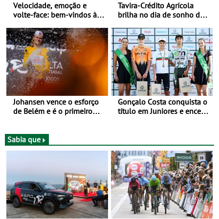
Velocidade, emoção e
Tavira-Crédito Agrícola
volte-face: bem-vindos à
brilha no dia de sonho de
Volta a Portugal
Rui Oliveira
Johansen vence o esforço
Gonçalo Costa conquista o
de Belém e é o primeiro
título em Juniores e encerra
camisola amarela da Volta
os Nacionais da Juventude
a Portugal - Prova decorre
no Cartaxo
entre 5 e 16 de Agosto
Sabia que