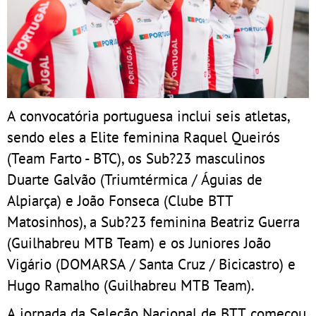
A convocatória portuguesa inclui seis atletas,
sendo eles a Elite feminina Raquel Queirós
(Team Farto - BTC), os Sub?23 masculinos
Duarte Galvão (Triumtérmica / Águias de
Alpiarça) e João Fonseca (Clube BTT
Matosinhos), a Sub?23 feminina Beatriz Guerra
(Guilhabreu MTB Team) e os Juniores João
Vigário (DOMARSA / Santa Cruz / Bicicastro) e
Hugo Ramalho (Guilhabreu MTB Team).
A jornada da Seleção Nacional de BTT começou