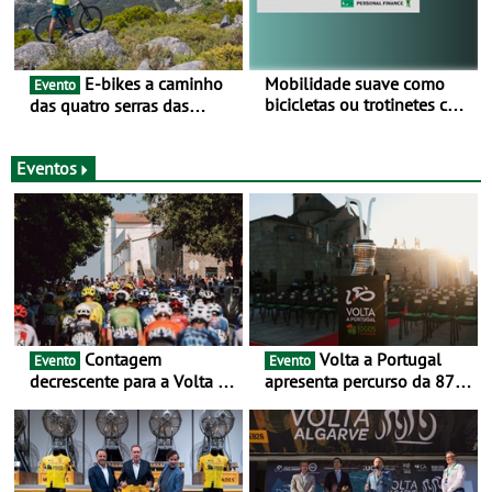
E-bikes a caminho
Mobilidade suave como
Evento
bicicletas ou trotinetes com
das quatro serras das
cada vez mais adesão -
Montanhas Mágicas - Um
Mais de metade dos
desafio para 3 dias entre 8
condutores portugueses
e 10 de Junho
Eventos
usam os automóveis
exclusivamente em áreas
urbanas
Contagem
Volta a Portugal
Evento
Evento
decrescente para a Volta a
apresenta percurso da 87.ª
Portugal Jogos Santa Casa:
edição - E inaugura-se um
as 17 equipas de 2026
novo ciclo rumo ao
centenário