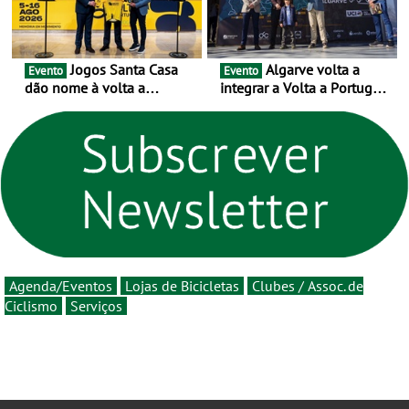
Jogos Santa Casa
Algarve volta a
Evento
Evento
dão nome à volta a
integrar a Volta a Portugal
Portugal 2026 e inauguram
em 2026 com chegada de
um novo ciclo da prova
etapa em Albufeira
rumo ao centenário - Volta
a Portugal em Bicicleta
estará na estrada entre 5 e
16 de agosto
Agenda/Eventos
Lojas de Bicicletas
Clubes / Assoc. de
Ciclismo
Serviços