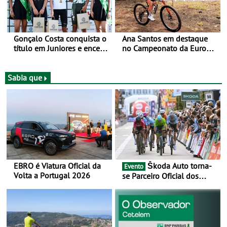
Gonçalo Costa conquista o
Ana Santos em destaque
título em Juniores e encerra
no Campeonato da Europa
os Nacionais da Juventude
de BTT
no Cartaxo
Sabia que
EBRO é Viatura Oficial da
Škoda Auto torna-
Evento
Volta a Portugal 2026
se Parceiro Oficial dos
Campeonatos Mundiais de
BTT e Gravel da UCI - Para
os anos de 2025 e 2026