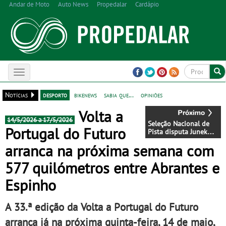
Andar de Moto
Auto News
Propedalar
Cardápio
Toggle
navigation
Notícias
desporto
bikenews
sabia que...
opiniões
Volta a
14/5/2026 a 17/5/2026
Seleção Nacional de
Portugal do Futuro
Pista disputa Junek
Velodromes na
arranca na próxima semana com
República Checa
577 quilómetros entre Abrantes e
Espinho
A 33.ª edição da Volta a Portugal do Futuro
arranca já na próxima quinta-feira, 14 de maio,