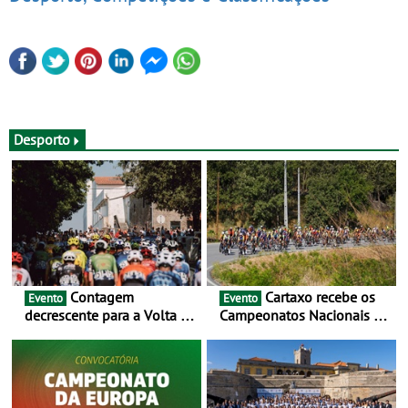
Desporto
Contagem
Cartaxo recebe os
Evento
Evento
decrescente para a Volta a
Campeonatos Nacionais da
Portugal Jogos Santa Casa:
Juventude - Entre 31 de
as 17 equipas de 2026
julho e 2 de agosto