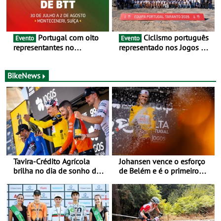
Portugal com oito
Ciclismo português
Evento
Evento
representantes no
representado nos Jogos do
Campeonato da Europa de
Mediterrâneo Taranto 2026
BTT - Entre 29 de julho e 2
de agosto, em
BikeNews
Monteceneri, na Suíça
Tavira-Crédito Agrícola
Johansen vence o esforço
brilha no dia de sonho de
de Belém e é o primeiro
Rui Oliveira
camisola amarela da Volta
a Portugal - Prova decorre
entre 5 e 16 de Agosto