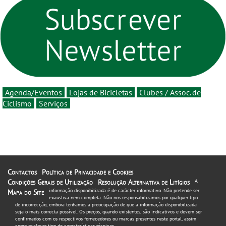
um novo ciclo da prova
etapa em Albufeira
rumo ao centenário - Volta
a Portugal em Bicicleta
estará na estrada entre 5 e
16 de agosto
Agenda/Eventos
Lojas de Bicicletas
Clubes / Assoc. de
Ciclismo
Serviços
Contactos
Política de Privacidade e Cookies
Condições Gerais de Utilização
Resolução Alternativa de Litígios
A
informação disponibilizada é de carácter informativo. Não pretende ser
Mapa do Site
exaustiva nem completa. Não nos responsabilizamos por qualquer tipo
de incorrecção, embora tenhamos a preocupação de que a informação disponibilizada
seja o mais correcta possível. Os preços, quando existentes, são indicativos e devem ser
confirmados com os respectivos fornecedores ou marcas presentes neste portal, assim
como qualquer tipo de características técnicas.