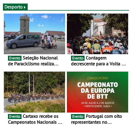
Desporto
Seleção Nacional
Contagem
Evento
Evento
de Paraciclismo realiza
decrescente para a Volta a
estágio em altitude de
Portugal Jogos Santa Casa:
preparação para o
as 17 equipas de 2026
Campeonato do Mundo
Cartaxo recebe os
Portugal com oito
Evento
Evento
Campeonatos Nacionais da
representantes no
Juventude - Entre 31 de
Campeonato da Europa de