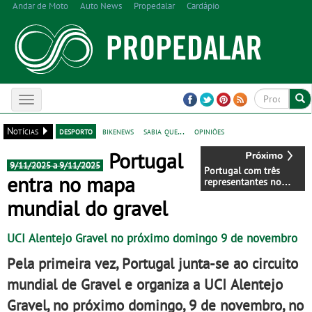
Andar de Moto
Auto News
Propedalar
Cardápio
Toggle
navigation
Notícias
desporto
bikenews
sabia que...
opiniões
Portugal
9/11/2025 a 9/11/2025
Portugal com três
entra no mapa
representantes no
Campeonato do
mundial do gravel
Mundo de Pista
UCI Alentejo Gravel no próximo domingo 9 de novembro
Pela primeira vez, Portugal junta-se ao circuito
mundial de Gravel e organiza a UCI Alentejo
Gravel, no próximo domingo, 9 de novembro, no