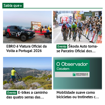
a Portugal - Prova decorre
no Cartaxo
entre 5 e 16 de Agosto
Sabia que
EBRO é Viatura Oficial da
Škoda Auto torna-
Evento
Volta a Portugal 2026
se Parceiro Oficial dos
Campeonatos Mundiais de
BTT e Gravel da UCI - Para
os anos de 2025 e 2026
E-bikes a caminho
Mobilidade suave como
Evento
bicicletas ou trotinetes com
das quatro serras das
cada vez mais adesão -
Montanhas Mágicas - Um