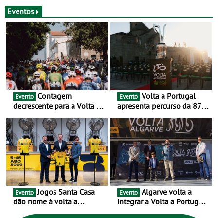
Mais de metade dos
desafio para 3 dias entre 8
condutores portugueses
e 10 de Junho
Eventos
usam os automóveis
exclusivamente em áreas
urbanas
Contagem
Volta a Portugal
Evento
Evento
decrescente para a Volta a
apresenta percurso da 87.ª
Portugal Jogos Santa Casa:
edição - E inaugura-se um
as 17 equipas de 2026
novo ciclo rumo ao
centenário
Jogos Santa Casa
Algarve volta a
Evento
Evento
dão nome à volta a
integrar a Volta a Portugal
Portugal 2026 e inauguram
em 2026 com chegada de