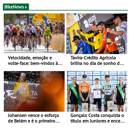
julho e 2 de agosto
BTT - Entre 29 de julho e 2
de agosto, em
BikeNews
Monteceneri, na Suíça
Velocidade, emoção e
Tavira-Crédito Agrícola
volte-face: bem-vindos à
brilha no dia de sonho de
Volta a Portugal
Rui Oliveira
Johansen vence o esforço
Gonçalo Costa conquista o
de Belém e é o primeiro
título em Juniores e encerra
camisola amarela da Volta
os Nacionais da Juventude