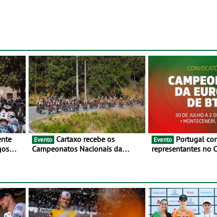
Cartaxo recebe os
Portugal com oito
Evento
Evento
gos
Campeonatos Nacionais da
representantes no
 de
Juventude - Entre 31 de julho e 2
da Europa de BTT -
de agosto
julho e 2 de agosto
Monteceneri, na Su