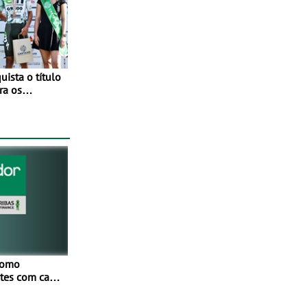
ista o título
ra os
tude no
como
netes com cada
Mais de
ores