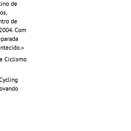
tino de
os,
ntro de
 2004. Com
eparada
ntecido.»
e Ciclismo
Cycling
rovando