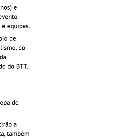
inos) e
 evento
 e equipas.
pio de
lismo, do
 da
do do BTT.
ropa de
irão a
sta, também