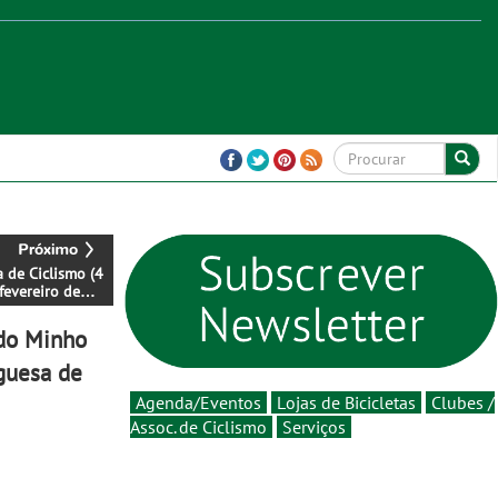
 de Ciclismo (4
fevereiro de
 do Minho
guesa de
Agenda/Eventos
Lojas de Bicicletas
Clubes /
Assoc. de Ciclismo
Serviços