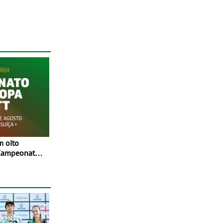
 Campeonato
 Entre 29 de
, em
íça