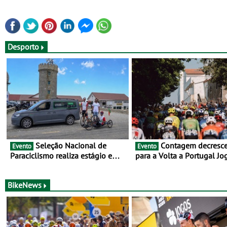
Desporto
Seleção Nacional de
Contagem decrescente
Evento
Evento
Paraciclismo realiza estágio em
para a Volta a Portugal Jo
altitude de preparação para o
Santa Casa: as 17 equipas
Campeonato do Mundo
2026
BikeNews