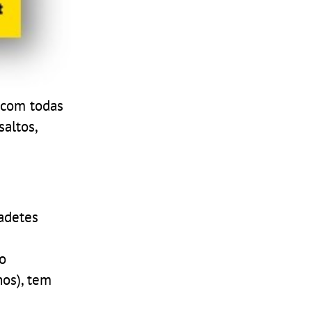
, com todas
saltos,
cadetes
mo
nos), tem