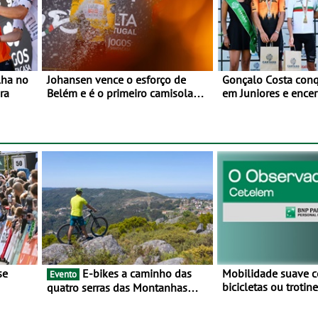
lha no
Johansen vence o esforço de
Gonçalo Costa conqu
ra
Belém e é o primeiro camisola
em Juniores e encer
amarela da Volta a Portugal -
Nacionais da Juven
Prova decorre entre 5 e 16 de
Cartaxo
Agosto
E-bikes a caminho das
Mobilidade suave 
Evento
bicicletas ou troti
quatro serras das Montanhas
vez mais adesão - 
 BTT e
Mágicas - Um desafio para 3 dias
metade dos condut
entre 8 e 10 de Junho