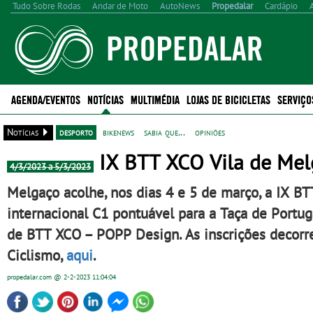
Tudo Sobre Rodas
Andar de Moto
AutoNews
Propedalar
Cardápio
AGENDA/EVENTOS
NOTÍCIAS
MULTIMÉDIA
LOJAS DE BICICLETAS
SERVIÇO
Notícias
desporto
bikenews
sabia que...
opiniões
IX BTT XCO Vila de Mel
4/3/2023 a 5/3/2023
Melgaço acolhe, nos dias 4 e 5 de março, a IX 
internacional C1 pontuável para a Taça de Por
de BTT XCO – POPP Design. As inscrições decorr
Ciclismo,
aqui
.
propedalar.com
@ 2-2-2023
11:04:04