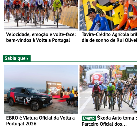
Velocidade, emoção e volte-face:
Tavira-Crédito Agrícola bri
bem-vindos à Volta a Portugal
dia de sonho de Rui Olivei
Sabia que
EBRO é Viatura Oficial da Volta a
Škoda Auto torna-se
Evento
Portugal 2026
Parceiro Oficial dos
Campeonatos Mundiais de
Gravel da UCI - Para os anos de