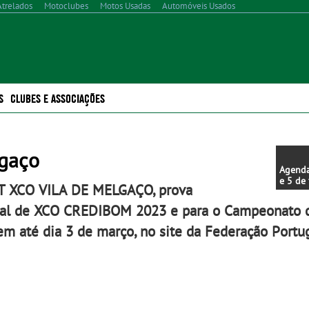
Atrelados
Motoclubes
Motos Usadas
Automóveis Usados
S
CLUBES E ASSOCIAÇÕES
gaço
Agenda
e 5 de 
BTT XCO VILA DE MELGAÇO, prova
2023)
tugal de XCO CREDIBOM 2023 e para o Campeonato
em até dia 3 de março, no site da Federação Portu