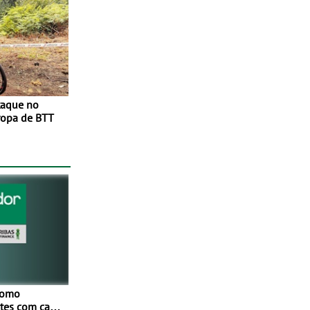
taque no
opa de BTT
como
netes com cada