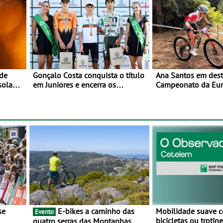
 de
Gonçalo Costa conquista o título
Ana Santos em des
sola
em Juniores e encerra os
Campeonato da Eur
l -
Nacionais da Juventude no
 de
Cartaxo
E-bikes a caminho das
Mobilidade suave 
Evento
bicicletas ou troti
quatro serras das Montanhas