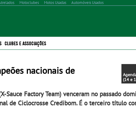
Atrelados
Motoclubes
Motos Usadas
Automóveis Usados
S
CLUBES E ASSOCIAÇÕES
mpeões nacionais de
Agenda
(14 e 
2023)
 (X-Sauce Factory Team) venceram no passado dom
al de Ciclocrosse Credibom. É o terceiro título co