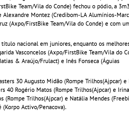
rstBike Team/Vila do Conde) fechou o pódio, a 3m
e Alexandre Montez (Credibom-LA Alumínios-Marco
uz (Axpo/FirstBike Team/Vila do Conde) e com u
 título nacional em juniores, enquanto os melhore
arida Vasconcelos (Axpo/FirstBike Team/Vila do C
atias & Araújo/Frulact) e Inês Fonseca (Águias
asters 30 Augusto Midão (Rompe Trilhos(Ajpcar) e
s 40 Rogério Matos (Rompe Trilhos(Ajpcar) e Irin
os (Rompe Trilhos(Ajpcar) e Natália Mendes (Freeb
é (Korpo Activo/Penacova).