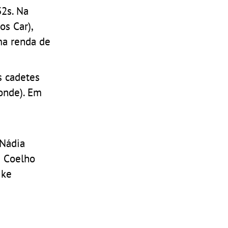
32s. Na
s Car),
ma renda de
s cadetes
onde). Em
 Nádia
a Coelho
ike