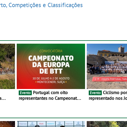
rto, Competições e Classificações
Portugal com oito
Ciclismo português
Evento
Evento
a
representantes no Campeonato
representado nos J
lho e 2
da Europa de BTT - Entre 29 de
Mediterrâneo Taran
julho e 2 de agosto, em
Monteceneri, na Suíça