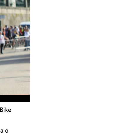
tBike
ra o