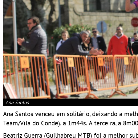
Ana Santos
Ana Santos venceu em solitário, deixando a melh
Team/Vila do Conde), a 1m44s. A terceira, a 8m00s
Beatriz Guerra (Guilhabreu MTB) foi a melhor su