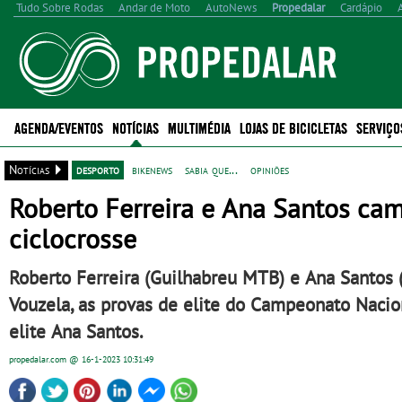
Tudo Sobre Rodas
Andar de Moto
AutoNews
Propedalar
Cardápio
AGENDA/EVENTOS
NOTÍCIAS
MULTIMÉDIA
LOJAS DE BICICLETAS
SERVIÇO
Notícias
desporto
bikenews
sabia que...
opiniões
Roberto Ferreira e Ana Santos ca
ciclocrosse
Roberto Ferreira (Guilhabreu MTB) e Ana Santos
Vouzela, as provas de elite do Campeonato Nacion
elite Ana Santos.
propedalar.com
@ 16-1-2023
10:31:49