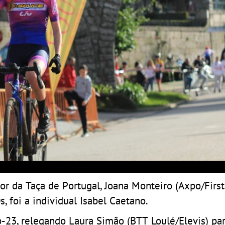
or da Taça de Portugal, Joana Monteiro (Axpo/Firs
, foi a individual Isabel Caetano.
b-23, relegando Laura Simão (BTT Loulé/Elevis) pa