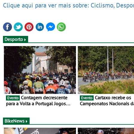
Clique aqui para ver mais sobre: Ciclismo, Despo
Desporto
Contagem decrescente
Cartaxo recebe os
Evento
Evento
para a Volta a Portugal Jogos
Campeonatos Nacionais d
Santa Casa: as 17 equipas de
Juventude - Entre 31 de ju
2026
de agosto
BikeNews