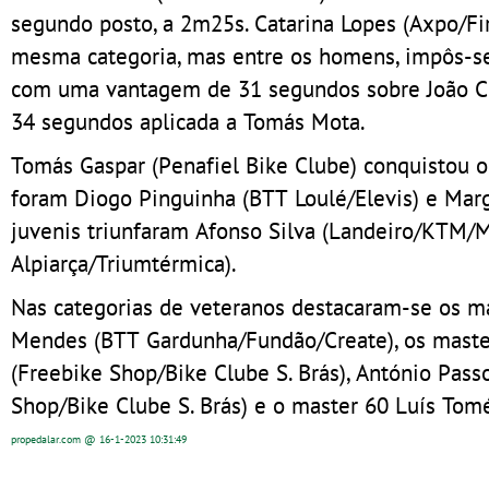
segundo posto, a 2m25s. Catarina Lopes (Axpo/Fi
mesma categoria, mas entre os homens, impôs-s
com uma vantagem de 31 segundos sobre João Cr
34 segundos aplicada a Tomás Mota.
Tomás Gaspar (Penafiel Bike Clube) conquistou o
foram Diogo Pinguinha (BTT Loulé/Elevis) e Marg
juvenis triunfaram Afonso Silva (Landeiro/KTM/M
Alpiarça/Triumtérmica).
Nas categorias de veteranos destacaram-se os m
Mendes (BTT Gardunha/Fundão/Create), os master
(Freebike Shop/Bike Clube S. Brás), António Pass
Shop/Bike Clube S. Brás) e o master 60 Luís Tom
propedalar.com
@ 16-1-2023
10:31:49