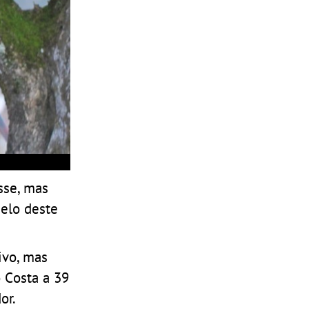
sse, mas
uelo deste
ivo, mas
 Costa a 39
or.