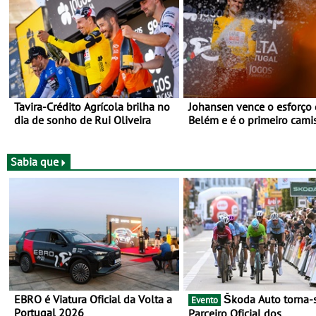
Tavira-Crédito Agrícola brilha no
Johansen vence o esforço
dia de sonho de Rui Oliveira
Belém e é o primeiro cami
amarela da Volta a Portuga
Prova decorre entre 5 e 16
Agosto
Sabia que
EBRO é Viatura Oficial da Volta a
Škoda Auto torna-se
Evento
Portugal 2026
Parceiro Oficial dos