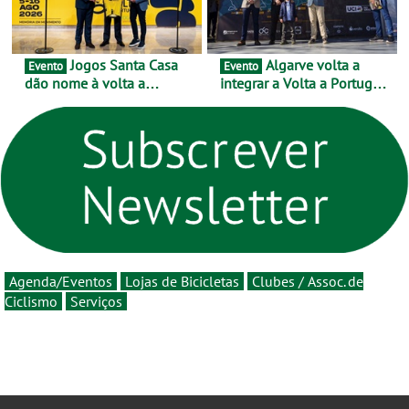
Jogos Santa Casa
Algarve volta a
Evento
Evento
dão nome à volta a
integrar a Volta a Portugal
Portugal 2026 e inauguram
em 2026 com chegada de
um novo ciclo da prova
etapa em Albufeira
rumo ao centenário - Volta
a Portugal em Bicicleta
estará na estrada entre 5 e
16 de agosto
Agenda/Eventos
Lojas de Bicicletas
Clubes / Assoc. de
Ciclismo
Serviços