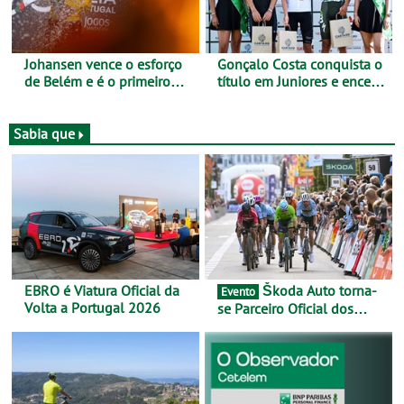
Johansen vence o esforço
Gonçalo Costa conquista o
de Belém e é o primeiro
título em Juniores e encerra
camisola amarela da Volta
os Nacionais da Juventude
a Portugal - Prova decorre
no Cartaxo
entre 5 e 16 de Agosto
Sabia que
EBRO é Viatura Oficial da
Škoda Auto torna-
Evento
Volta a Portugal 2026
se Parceiro Oficial dos
Campeonatos Mundiais de
BTT e Gravel da UCI - Para
os anos de 2025 e 2026