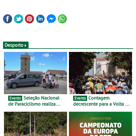
Desporto
Seleção Nacional
Contagem
Evento
Evento
de Paraciclismo realiza
decrescente para a Volta a
estágio em altitude de
Portugal Jogos Santa Casa:
preparação para o
as 17 equipas de 2026
Campeonato do Mundo