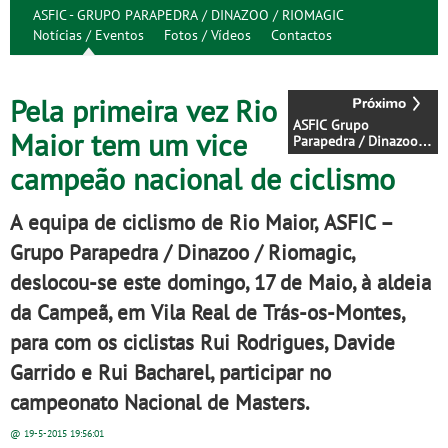
ASFIC - GRUPO PARAPEDRA / DINAZOO / RIOMAGIC
Notícias / Eventos
Fotos / Vídeos
Contactos
Pela primeira vez Rio
ASFIC Grupo
Maior tem um vice
Parapedra / Dinazoo /
Riomagic brilhou no
campeão nacional de ciclismo
circuito de Vila Chã de
Ourique
A equipa de ciclismo de Rio Maior, ASFIC –
Grupo Parapedra / Dinazoo / Riomagic,
deslocou-se este domingo, 17 de Maio, à aldeia
da Campeã, em Vila Real de Trás-os-Montes,
para com os ciclistas Rui Rodrigues, Davide
Garrido e Rui Bacharel, participar no
campeonato Nacional de Masters.
@ 19-5-2015
19:56:01