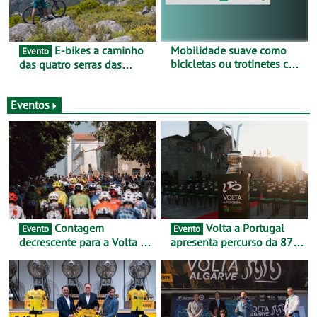
E-bikes a caminho
Mobilidade suave como
Evento
bicicletas ou trotinetes com
das quatro serras das
cada vez mais adesão -
Montanhas Mágicas - Um
Mais de metade dos
desafio para 3 dias entre 8
condutores portugueses
e 10 de Junho
Eventos
usam os automóveis
exclusivamente em áreas
urbanas
Contagem
Volta a Portugal
Evento
Evento
decrescente para a Volta a
apresenta percurso da 87.ª
Portugal Jogos Santa Casa:
edição - E inaugura-se um
as 17 equipas de 2026
novo ciclo rumo ao
centenário