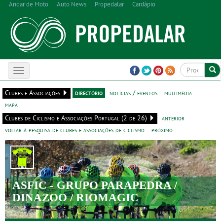
Andar de Moto
Auto News
Propedalar
Cardápio
Toggle
navigation
Clubes e Associações
directório
notícias / eventos
multimédia
mapa
Clubes de Ciclismo e Associações Portugal (2 de 26)
anterior
voltar à pesquisa de clubes e associações de ciclismo
próximo
ASFIC - GRUPO PARAPEDRA /
DINAZOO / RIOMAGIC