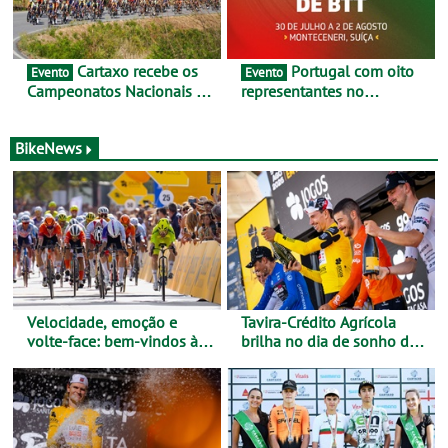
Cartaxo recebe os
Portugal com oito
Evento
Evento
Campeonatos Nacionais da
representantes no
Juventude - Entre 31 de
Campeonato da Europa de
julho e 2 de agosto
BTT - Entre 29 de julho e 2
de agosto, em
BikeNews
Monteceneri, na Suíça
Velocidade, emoção e
Tavira-Crédito Agrícola
volte-face: bem-vindos à
brilha no dia de sonho de
Volta a Portugal
Rui Oliveira